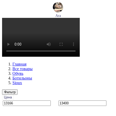
Ara
ботинки женские демисезонные Ara артикул 1246708-03
Размеры (RUS):
37,5
38,5
39
40
Перейти
к товару
Главная
Все товары
Обувь
Ботильоны
Sioux
Фильтр
Цена