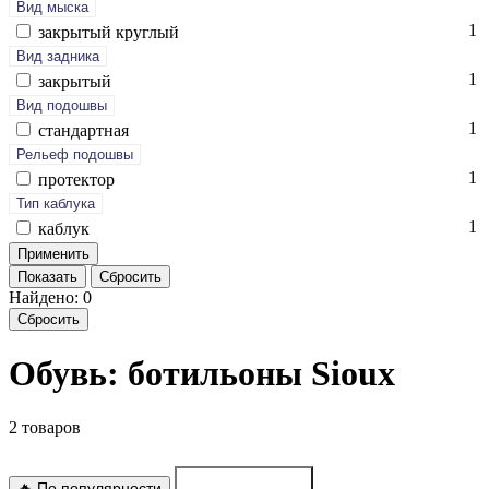
Вид мыска
1
зак­ры­тый круг­лый
Вид задника
1
зак­ры­тый
Вид подошвы
1
стан­дарт­ная
Рельеф подошвы
1
про­тек­тор
Тип каблука
1
каб­лук
Показать
Сбросить
Найдено: 0
Сбросить
Обувь: ботильоны Sioux
2 товаров
🔥 По популярности
По новинкам