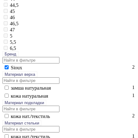
44,5
45
46
46,5
47
5
5,5
6,5
Бренд
2
Si­oux
Материал верха
1
зам­ша на­тураль­ная
1
ко­жа на­тураль­ная
Материал подкладки
2
ко­жа нат./текс­тиль
Материал стельки
1
ко­жа нат./текс­тиль