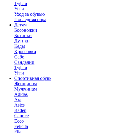
Туфли
Угги
Уход за обувью
Последняя пара
Детям
Босоножки
Ботинки
Дутики
Кеды
Кроссовки
Сабо
Сандалии
Туфли
Угги
Спортивная обувь
Женщинам
Мужчинам
Adidas
Ara
Asics
Baden
Caprice
Ecco
Felicita
Fila