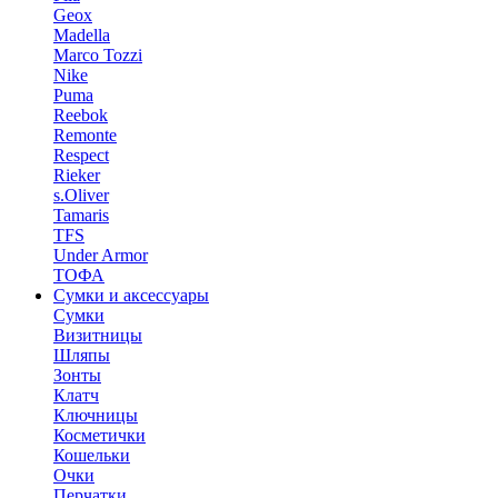
Geox
Madella
Marco Tozzi
Nike
Puma
Reebok
Remonte
Respect
Rieker
s.Oliver
Tamaris
TFS
Under Armor
ТОФА
Сумки и аксессуары
Сумки
Визитницы
Шляпы
Зонты
Клатч
Ключницы
Косметички
Кошельки
Очки
Перчатки