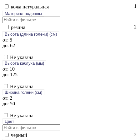
1
ко­жа на­тураль­ная
Материал подошвы
2
ре­зина
Высота (длина голени) (cм)
от: 5
до: 62
Не указана
Высота каблука (мм)
от: 10
до: 125
Не указана
Ширина голени (см)
от: 2
до: 50
Не указана
Цвет
2
чер­ный