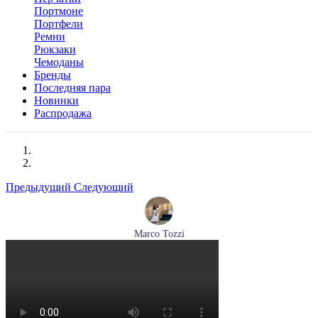
Портмоне
Портфели
Ремни
Рюкзаки
Чемоданы
Бренды
Последняя пара
Новинки
Распродажа
Предыдущий
Следующий
Marco Tozzi
лодочки женские летние Marco Tozzi артикул 2-82404-42-
100
Размеры (RUS):
36
37
39
40
41
Перейти
к товару