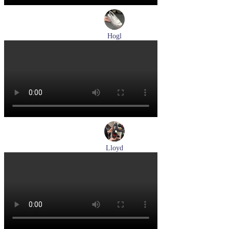
Hogl
босоножки женские летние Hogl артикул 1102519-299
Размеры (RUS):
37
37,5
38
38,5
Перейти
к товару
Lloyd
туфли мужские демисезонные Lloyd артикул 24-625-20
Размеры (RUS):
40,5
41
42
42,5
43
44
Перейти
к товару