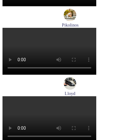
Pikolinos
кроссовки женские летние Pikolinos артикул W4R-6622C1
Размеры (RUS):
37
38
Перейти
к товару
Lloyd
туфли мужские демисезонные Lloyd артикул 25-502-00
Размеры (RUS):
40,5
41
42
42,5
43
44
Перейти
к товару