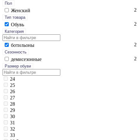
Пол
2
Женский
Тип товара
2
Обувь
Категория
2
бо­тиль­оны
Сезонность
2
де­мисе­зон­ные
Размер обуви
24
25
26
27
28
29
30
31
32
33