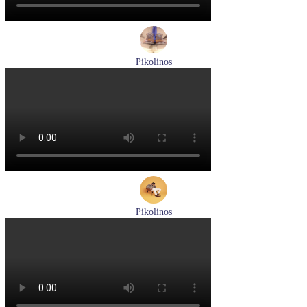
Pikolinos
ботинки мужские демисезонные Pikolinos артикул M2M-
8156C1
Размеры (RUS):
41
43
44
45
Перейти
к товару
Pikolinos
кроссовки мужские демисезонные Pikolinos артикул M5N-
6237C1
Размеры (RUS):
44
Перейти
к товару