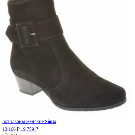
ботильоны женские
Sioux
13 166 ₽
19 759 ₽