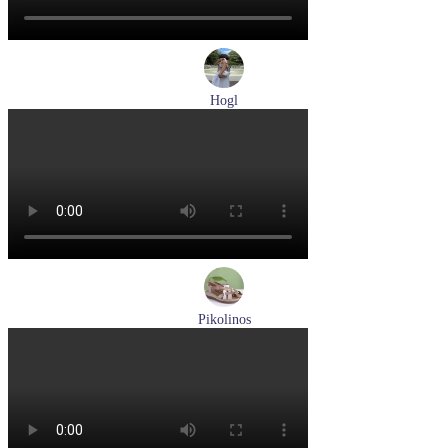
Hogl
туфли женские летние Hogl артикул 1100109-299
Размеры (RUS):
36
37
38
38,5
39
Перейти
к товару
Pikolinos
босоножки женские летние Pikolinos артикул W8K-0741C2
Размеры (RUS):
37
38
39
Перейти
к товару