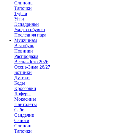
Слипоны
Тапочки
Туфли
Угги
Эспадрильи
Уход за обувью
Последняя пара
Мужчинам
Вся обувь
Новинки
Распродажа
Весна-Лето 2026
Осень-Зима 26/27
Ботинки
Дутики
Кеды
Кроссовки
Лоферы
Мокасины
Пантолеты
Сабо
Сандалии
Сапоги
Слипоны
Тапочки