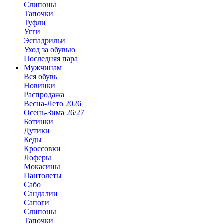
Слипоны
Тапочки
Туфли
Угги
Эспадрильи
Уход за обувью
Последняя пара
Мужчинам
Вся обувь
Новинки
Распродажа
Весна-Лето 2026
Осень-Зима 26/27
Ботинки
Дутики
Кеды
Кроссовки
Лоферы
Мокасины
Пантолеты
Сабо
Сандалии
Сапоги
Слипоны
Тапочки