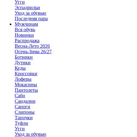
Угги
Эспадрильи
Уход за обувью
Последняя пара
Мужчинам
Вся обувь
Новинки
Распродажа
Весна-Лето 2026
Осень-Зима 26/27
Ботинки
Дутики
Кеды
Кроссовки
Лоферы
Мокасины
Пантолеты
Сабо
Сандалии
Сапоги
Слипоны
Тапочки
Туфли
Угги
Уход за обувью