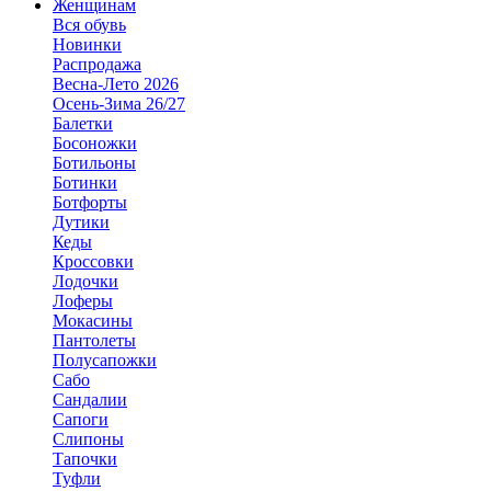
Женщинам
Вся обувь
Новинки
Распродажа
Весна-Лето 2026
Осень-Зима 26/27
Балетки
Босоножки
Ботильоны
Ботинки
Ботфорты
Дутики
Кеды
Кроссовки
Лодочки
Лоферы
Мокасины
Пантолеты
Полусапожки
Сабо
Сандалии
Сапоги
Слипоны
Тапочки
Туфли