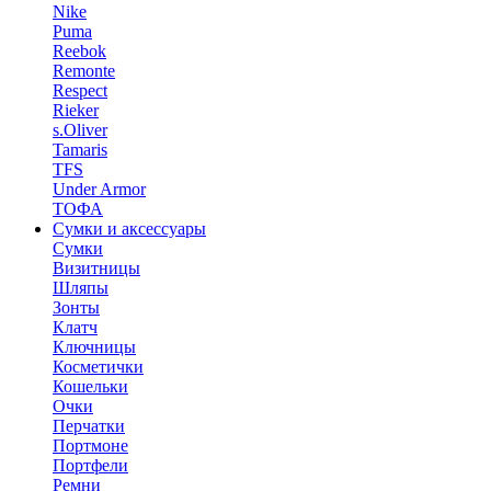
Nike
Puma
Reebok
Remonte
Respect
Rieker
s.Oliver
Tamaris
TFS
Under Armor
ТОФА
Сумки и аксессуары
Сумки
Визитницы
Шляпы
Зонты
Клатч
Ключницы
Косметички
Кошельки
Очки
Перчатки
Портмоне
Портфели
Ремни