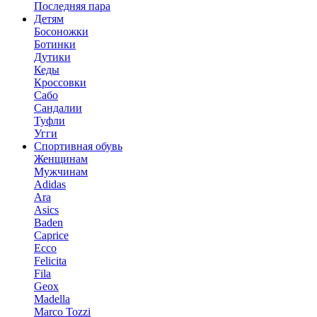
Последняя пара
Детям
Босоножки
Ботинки
Дутики
Кеды
Кроссовки
Сабо
Сандалии
Туфли
Угги
Спортивная обувь
Женщинам
Мужчинам
Adidas
Ara
Asics
Baden
Caprice
Ecco
Felicita
Fila
Geox
Madella
Marco Tozzi