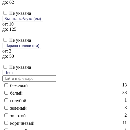
до: 62
Не указана
Высота каблука (мм)
от: 10
до: 125
Не указана
Ширина голени (см)
от: 2
до: 50
Не указана
Цвет
13
бе­жевый
33
бе­лый
1
го­лубой
3
зе­леный
2
зо­лотой
11
ко­рич­не­вый