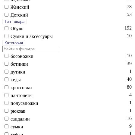
78
Женский
53
Детский
Тип товара
192
Обувь
10
Сум­ки и ак­сессу­ары
Категория
10
бо­сонож­ки
39
бо­тин­ки
1
ду­тики
40
ке­ды
80
крос­совки
4
пан­то­леты
1
по­луса­пож­ки
1
рюк­зак
16
сан­да­лии
9
сум­ки
1
туф­ли