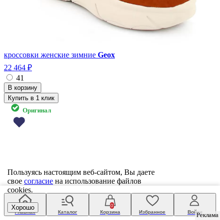
кроссовки женские зимние
Geox
22 464 ₽
41
Купить в 1 клик
Оригинал
Пользуясь настоящим веб-сайтом, Вы даете
свое
согласие
на использование файлов
cookies.
0
Хорошо
Главная
Каталог
Корзина
Избранное
Войти
Реклама
Реклама