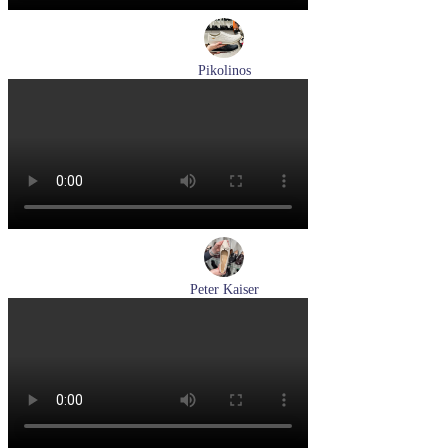
Pikolinos
кроссовки мужские летние Pikolinos артикул M2A-6252
Espuma
Размеры (RUS):
43
44
Перейти
к товару
Peter Kaiser
туфли женские демисезонные Peter Kaiser артикул 9-72241-
44-170
Размеры (RUS):
38,5
39
40
Перейти
к товару