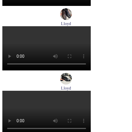
Lloyd
туфли мужские демисезонные Lloyd артикул 25-504-00
Размеры (RUS):
40,5
41
42
43
44
Перейти
к товару
Lloyd
туфли мужские демисезонные Lloyd артикул 25-502-00
Размеры (RUS):
40,5
41
42
42,5
43
44
Перейти
к товару