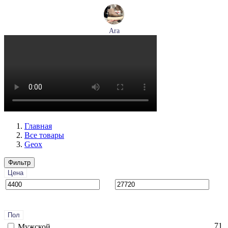
Ara
ботинки женские демисезонные Ara артикул 1246708-03
Размеры (RUS):
37,5
38,5
39
40
Перейти
к товару
Главная
Все товары
Geox
Фильтр
Цена
Пол
71
Мужской