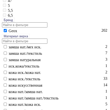
47
5
5,5
6,5
Бренд
202
Ge­ox
Материал верха
2
зам­ша нат./мех иск.
7
зам­ша нат./текс­тиль
3
зам­ша на­тураль­ная
1
иск.ко­жа/текс­тиль
2
ко­жа иск./ко­жа нат.
33
ко­жа иск./текс­тиль
14
ко­жа ис­кусс­твен­ная
1
ко­жа нат./зам­ша нат.
1
ко­жа нат./зам­ша нат./текс­тиль
5
ко­жа нат./ко­жа иск.