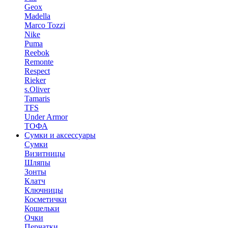
Geox
Madella
Marco Tozzi
Nike
Puma
Reebok
Remonte
Respect
Rieker
s.Oliver
Tamaris
TFS
Under Armor
ТОФА
Сумки и аксессуары
Сумки
Визитницы
Шляпы
Зонты
Клатч
Ключницы
Косметички
Кошельки
Очки
Перчатки