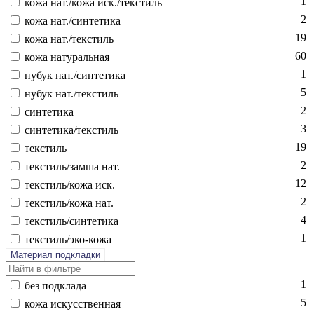
1
ко­жа нат./ко­жа иск./текс­тиль
2
ко­жа нат./син­те­тика
19
ко­жа нат./текс­тиль
60
ко­жа на­тураль­ная
1
ну­бук нат./син­те­тика
5
ну­бук нат./текс­тиль
2
син­те­тика
3
син­те­тика/текс­тиль
19
текс­тиль
2
текс­тиль/зам­ша нат.
12
текс­тиль/ко­жа иск.
2
текс­тиль/ко­жа нат.
4
текс­тиль/син­те­тика
1
текс­тиль/эко-ко­жа
Материал подкладки
1
без подк­ла­да
5
ко­жа ис­кусс­твен­ная