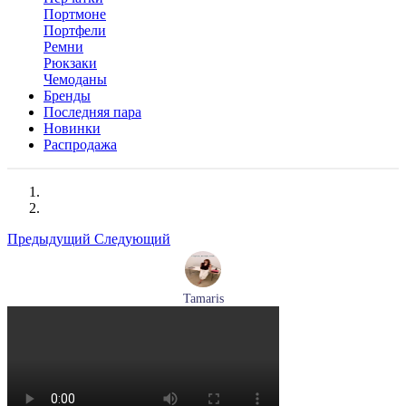
Портмоне
Портфели
Ремни
Рюкзаки
Чемоданы
Бренды
Последняя пара
Новинки
Распродажа
Предыдущий
Следующий
Tamaris
туфли женские летние Tamaris артикул 1-29512-46-098
Размеры (RUS):
36
37
40
Перейти
к товару