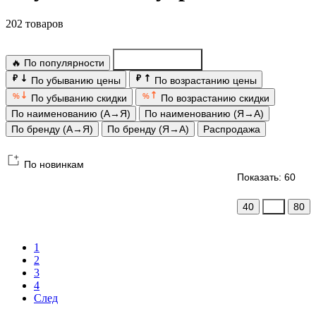
202 товаров
🔥 По популярности
По новинкам
₽
₽
По убыванию цены
По возрастанию цены
%
%
По убыванию скидки
По возрастанию скидки
По наименованию (А→Я)
По наименованию (Я→А)
По бренду (А→Я)
По бренду (Я→А)
Распродажа
По новинкам
Показать: 60
40
60
80
1
2
3
4
След