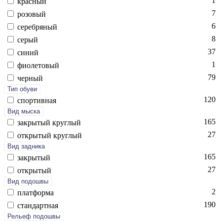
1
крас­ный
7
ро­зовый
6
се­реб­ря­ный
8
се­рый
37
си­ний
1
фи­оле­товый
79
чер­ный
Тип обуви
120
спор­тивная
Вид мыска
165
зак­ры­тый круг­лый
27
отк­ры­тый круг­лый
Вид задника
165
зак­ры­тый
27
отк­ры­тый
Вид подошвы
2
плат­форма
190
стан­дарт­ная
Рельеф подошвы