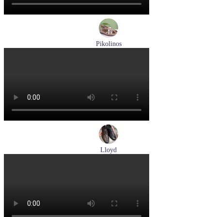
Pikolinos
босоножки женские летние Pikolinos артикул W8K-0741C2
Размеры (RUS):
37
38
39
Перейти
к товару
Lloyd
туфли мужские демисезонные Lloyd артикул 25-504-07
Размеры (RUS):
40,5
42
42,5
43
44
Перейти
к товару