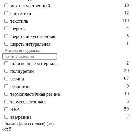
10
мех ис­кусс­твен­ный
12
син­те­тика
119
текс­тиль
4
шерсть
5
шерсть ис­кусс­твен­ная
1
шерсть на­тураль­ная
Материал подошвы
2
по­лимер­ные ма­тери­алы
29
по­ли­уре­тан
67
ре­зина
9
ре­зина/эва
19
тер­моплас­тичная ре­зина
5
тер­мо­элас­топласт
59
ЭВА
2
эва/ре­зина
Высота (длина голени) (cм)
от: 5