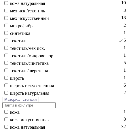
10
ко­жа на­тураль­ная
3
мех иск./текс­тиль
18
мех ис­кусс­твен­ный
2
мик­ро­фиб­ра
1
син­те­тика
145
текс­тиль
1
текс­тиль/мех иск.
1
текс­тиль/мик­ро­велюр
5
текс­тиль/син­те­тика
1
текс­тиль/шерсть нат.
1
шерсть
6
шерсть ис­кусс­твен­ная
2
шерсть на­тураль­ная
Материал стельки
1
ко­жа
8
ко­жа ис­кусс­твен­ная
32
ко­жа на­тураль­ная