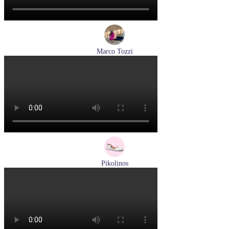
Marco Tozzi
кроссовки женские демисезонные Marco Tozzi артикул 2-
83701-44-110
Размеры (RUS):
37
38
39
40
41
Перейти
к товару
Pikolinos
сандалии женские летние Pikolinos артикул 655-0906
Размеры (RUS):
38
Перейти
к товару