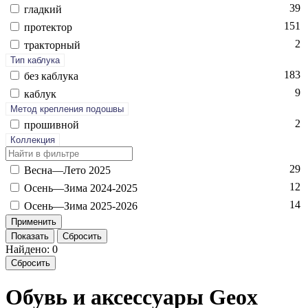
39
глад­кий
151
про­тек­тор
2
трак­торный
Тип каблука
183
без каб­лу­ка
9
каб­лук
Метод крепления подошвы
2
про­шив­ной
Коллекция
29
Вес­на—Ле­то 2025
12
Осень—Зи­ма 2024-2025
14
Осень—Зи­ма 2025-2026
Показать
Сбросить
Найдено: 0
Сбросить
Обувь и аксессуары Geox