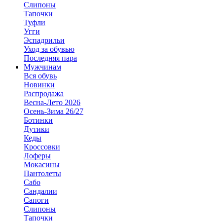
Слипоны
Тапочки
Туфли
Угги
Эспадрильи
Уход за обувью
Последняя пара
Мужчинам
Вся обувь
Новинки
Распродажа
Весна-Лето 2026
Осень-Зима 26/27
Ботинки
Дутики
Кеды
Кроссовки
Лоферы
Мокасины
Пантолеты
Сабо
Сандалии
Сапоги
Слипоны
Тапочки