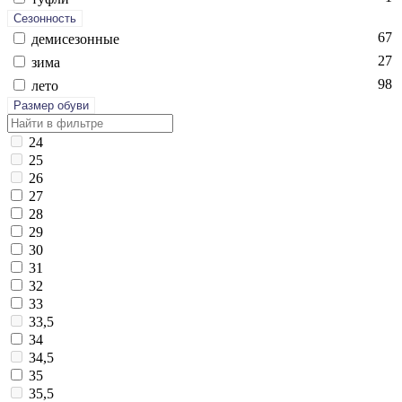
Сезонность
67
де­мисе­зон­ные
27
зи­ма
98
ле­то
Размер обуви
24
25
26
27
28
29
30
31
32
33
33,5
34
34,5
35
35,5