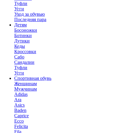
Туфли
Угги
Уход за обувью
Последняя пара
Детям
Босоножки
Ботинки
Дутики
Кеды
Кроссовки
Сабо
Сандалии
Туфли
Угги
Спортивная обувь
Женщинам
Мужчинам
Adidas
Ara
Asics
Baden
Caprice
Ecco
Felicita
Fila