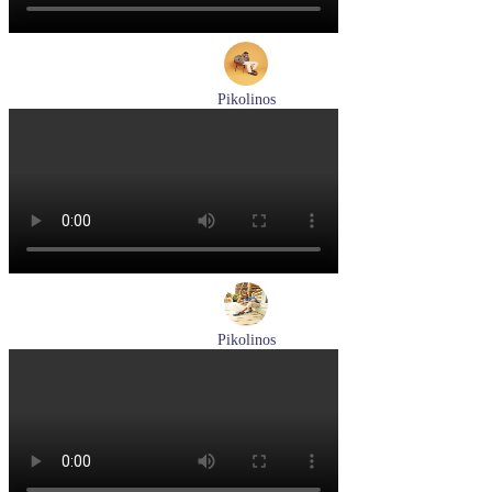
Pikolinos
кроссовки мужские демисезонные Pikolinos артикул M5N-
6237C1
Размеры (RUS):
44
Перейти
к товару
Pikolinos
туфли мужские летние Pikolinos артикул M4A-4266C1
синий/pacific
Размеры (RUS):
40
41
42
43
44
Перейти
к товару