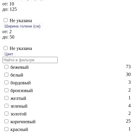
от: 10
до: 125
Не указана
Ширина голени (см)
от: 2
до: 50
Не указана
Цвет
73
бе­жевый
30
бе­лый
3
бор­до­вый
2
брон­зо­вый
1
жел­тый
4
зе­леный
2
зо­лотой
25
ко­рич­не­вый
1
крас­ный