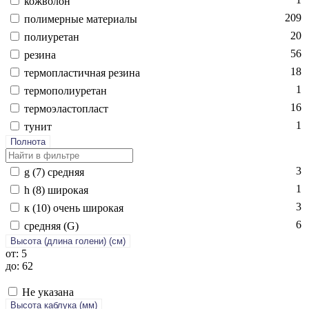
кож­во­лон
209
по­лимер­ные ма­тери­алы
20
по­ли­уре­тан
56
ре­зина
18
тер­моплас­тичная ре­зина
1
тер­мо­поли­уре­тан
16
тер­мо­элас­топласт
1
ту­нит
Полнота
3
g (7) сред­няя
1
h (8) ши­рокая
3
к (10) очень ши­рокая
6
сред­няя (G)
Высота (длина голени) (cм)
от: 5
до: 62
Не указана
Высота каблука (мм)