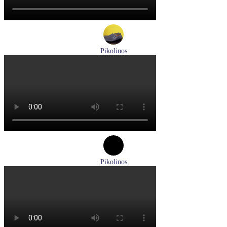
Pikolinos
мокасины мужские летние Pikolinos артикул 09Z-3100
Размеры (RUS):
40
Перейти
к товару
Pikolinos
туфли женские летние Pikolinos артикул W8K-0705C1
Размеры (RUS):
38
Перейти
к товару