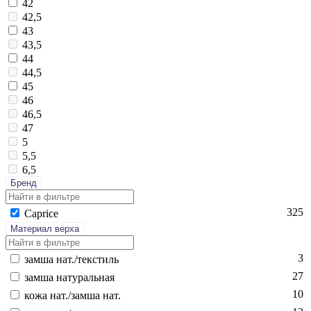
42
42,5
43
43,5
44
44,5
45
46
46,5
47
5
5,5
6,5
Бренд
325
Cap­ri­ce
Материал верха
3
зам­ша нат./текс­тиль
27
зам­ша на­тураль­ная
10
ко­жа нат./зам­ша нат.