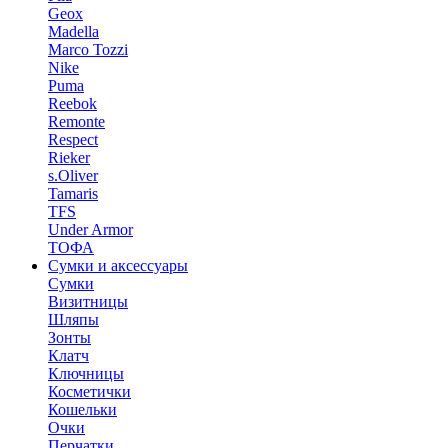
Geox
Madella
Marco Tozzi
Nike
Puma
Reebok
Remonte
Respect
Rieker
s.Oliver
Tamaris
TFS
Under Armor
ТОФА
Сумки и аксессуары
Сумки
Визитницы
Шляпы
Зонты
Клатч
Ключницы
Косметички
Кошельки
Очки
Перчатки