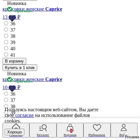
ботинки женские
Caprice
14 995 ₽
36
37
38
39
40
41
Купить в 1 клик
Новинка
Пользуясь настоящим веб-сайтом, Вы даете
туфли женские
Caprice
свое
согласие
на использование файлов
Оригинал
cookies.
11 495 ₽
36
0
Хорошо
37
Главная
Каталог
Корзина
Избранное
Войти
Реклама
Реклама