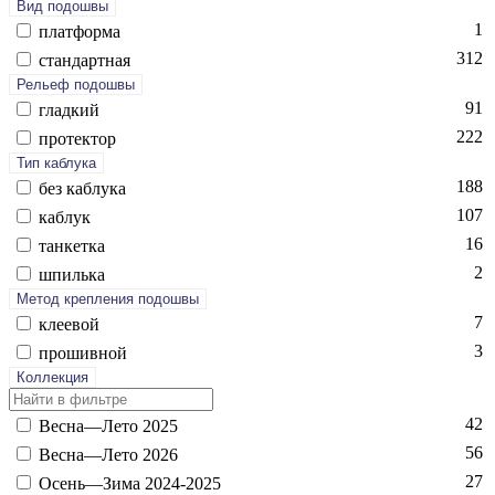
Вид подошвы
1
плат­форма
312
стан­дарт­ная
Рельеф подошвы
91
глад­кий
222
про­тек­тор
Тип каблука
188
без каб­лу­ка
107
каб­лук
16
тан­кетка
2
шпиль­ка
Метод крепления подошвы
7
кле­евой
3
про­шив­ной
Коллекция
42
Вес­на—Ле­то 2025
56
Вес­на—Ле­то 2026
27
Осень—Зи­ма 2024-2025