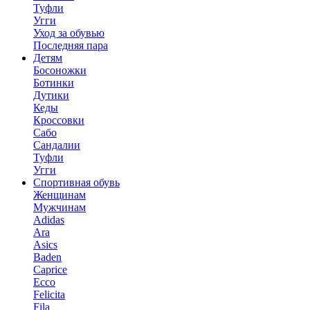
Туфли
Угги
Уход за обувью
Последняя пара
Детям
Босоножки
Ботинки
Дутики
Кеды
Кроссовки
Сабо
Сандалии
Туфли
Угги
Спортивная обувь
Женщинам
Мужчинам
Adidas
Ara
Asics
Baden
Caprice
Ecco
Felicita
Fila