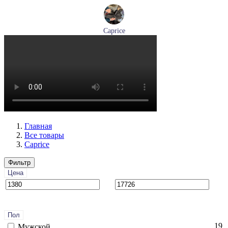
Caprice
ботинки женские зимние Caprice артикул 9-26219-41-040
Размеры (RUS):
36
37
38
39
40
41
Перейти
к товару
Главная
Все товары
Caprice
Фильтр
Цена
Пол
19
Мужской