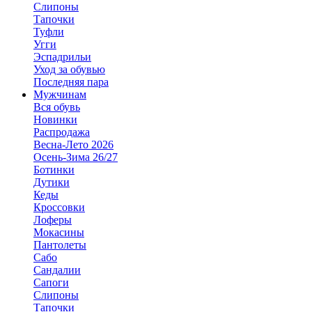
Слипоны
Тапочки
Туфли
Угги
Эспадрильи
Уход за обувью
Последняя пара
Мужчинам
Вся обувь
Новинки
Распродажа
Весна-Лето 2026
Осень-Зима 26/27
Ботинки
Дутики
Кеды
Кроссовки
Лоферы
Мокасины
Пантолеты
Сабо
Сандалии
Сапоги
Слипоны
Тапочки