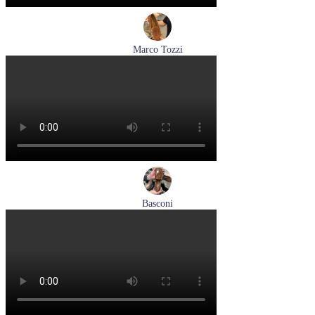
Marco Tozzi
лоферы женские демисезонные Marco Tozzi артикул 2-
24218-42-30F
Размеры (RUS):
36
37
39
40
Перейти
к товару
Basconi
туфли женские демисезонные Basconi артикул 701284B3-
YP
Размеры (RUS):
37
38
39
Перейти
к товару