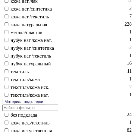
12
ко­жа нат./лак
2
ко­жа нат./син­те­тика
7
ко­жа нат./текс­тиль
228
ко­жа на­тураль­ная
1
ме­талл/плас­тик
1
ну­бук нат./ко­жа нат.
2
ну­бук нат./син­те­тика
1
ну­бук нат./текс­тиль
16
ну­бук на­тураль­ный
11
текс­тиль
1
текс­тиль/ко­жа
2
текс­тиль/ко­жа иск.
1
текс­тиль/ко­жа нат.
Материал подкладки
24
без подк­ла­да
1
ко­жа иск./текс­тиль
82
ко­жа ис­кусс­твен­ная