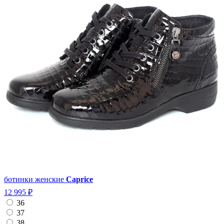
ботинки женские
Caprice
12 995 ₽
36
37
38