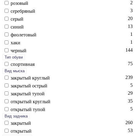
2
ро­зовый
3
се­реб­ря­ный
20
се­рый
13
си­ний
1
фи­оле­товый
1
ха­ки
144
чер­ный
Тип обуви
75
спор­тивная
Вид мыска
239
зак­ры­тый круг­лый
5
зак­ры­тый ост­рый
29
зак­ры­тый ту­пой
35
отк­ры­тый круг­лый
5
отк­ры­тый ту­пой
Вид задника
260
зак­ры­тый
53
отк­ры­тый