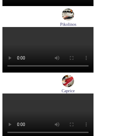
Pikolinos
кроссовки мужские летние Pikolinos артикул M2A-6252
Espuma
Размеры (RUS):
43
44
Перейти
к товару
Caprice
кроссовки женские демисезонные Caprice артикул 9-23717-
46-523
Размеры (RUS):
40
Перейти
к товару