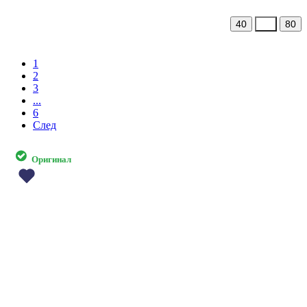
40
60
80
1
2
3
...
6
След
Оригинал