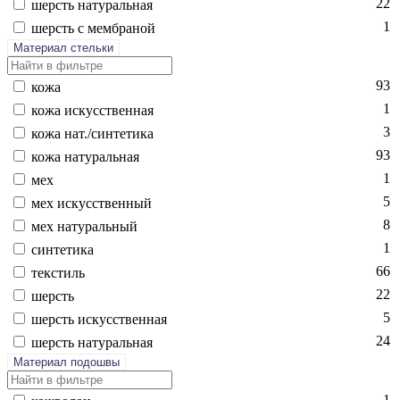
22
шерсть на­тураль­ная
1
шерсть с мемб­ра­ной
Материал стельки
93
ко­жа
1
ко­жа ис­кусс­твен­ная
3
ко­жа нат./син­те­тика
93
ко­жа на­тураль­ная
1
мех
5
мех ис­кусс­твен­ный
8
мех на­тураль­ный
1
син­те­тика
66
текс­тиль
22
шерсть
5
шерсть ис­кусс­твен­ная
24
шерсть на­тураль­ная
Материал подошвы
1