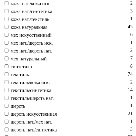
2
ко­жа нат./ко­жа иск.
3
ко­жа нат./син­те­тика
1
ко­жа нат./текс­тиль
45
ко­жа на­тураль­ная
6
мех ис­кусс­твен­ный
1
мех нат./шерсть иск.
2
мех нат./шерсть нат.
7
мех на­тураль­ный
8
син­те­тика
74
текс­тиль
2
текс­тиль/ко­жа иск.
14
текс­тиль/син­те­тика
1
текс­тиль/шерсть нат.
1
шерсть
21
шерсть ис­кусс­твен­ная
1
шерсть нат./мех нат.
3
шерсть нат./син­те­тика