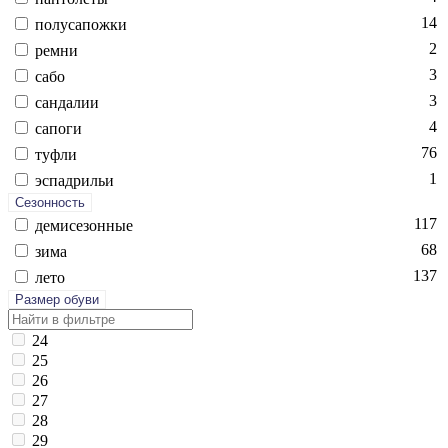
14
по­луса­пож­ки
2
рем­ни
3
са­бо
3
сан­да­лии
4
са­поги
76
туф­ли
1
эс­падрильи
Сезонность
117
де­мисе­зон­ные
68
зи­ма
137
ле­то
Размер обуви
24
25
26
27
28
29