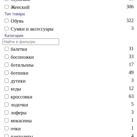
306
Женский
Тип товара
322
Обувь
3
Сум­ки и ак­сессу­ары
Категория
31
ба­лет­ки
33
бо­сонож­ки
17
бо­тиль­оны
49
бо­тин­ки
3
ду­тики
12
ке­ды
63
крос­совки
5
ло­доч­ки
3
ло­феры
1
мо­каси­ны
1
оч­ки
4
пан­то­леты