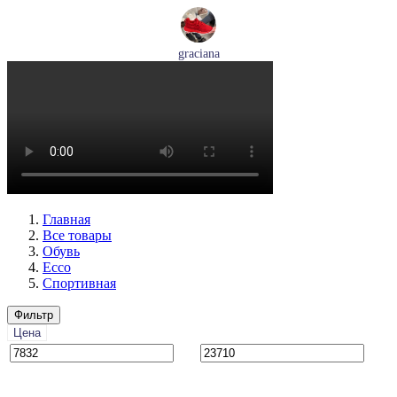
graciana
кроссовки женские демисезонные graciana артикул QS390-
F209-41
Размеры (RUS):
40
41
Перейти
к товару
Главная
Все товары
Обувь
Ecco
Спортивная
Фильтр
Цена