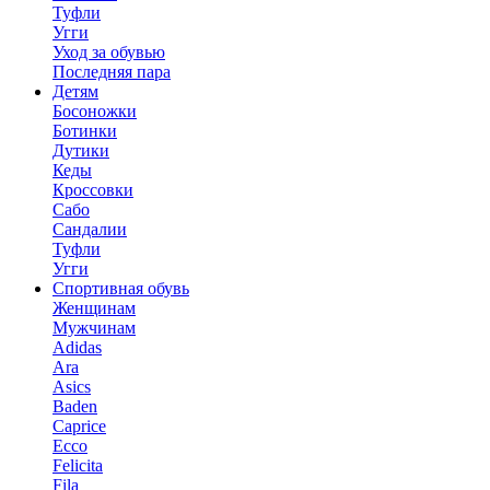
Туфли
Угги
Уход за обувью
Последняя пара
Детям
Босоножки
Ботинки
Дутики
Кеды
Кроссовки
Сабо
Сандалии
Туфли
Угги
Спортивная обувь
Женщинам
Мужчинам
Adidas
Ara
Asics
Baden
Caprice
Ecco
Felicita
Fila