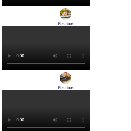
Pikolinos
кроссовки женские летние Pikolinos артикул W4R-6622C1
Размеры (RUS):
37
38
Перейти
к товару
Pikolinos
кроссовки мужские летние Pikolinos артикул M2A-6252
Blue
Размеры (RUS):
40
43
Перейти
к товару