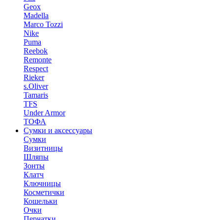
Geox
Madella
Marco Tozzi
Nike
Puma
Reebok
Remonte
Respect
Rieker
s.Oliver
Tamaris
TFS
Under Armor
ТОФА
Сумки и аксессуары
Сумки
Визитницы
Шляпы
Зонты
Клатч
Ключницы
Косметички
Кошельки
Очки
Перчатки