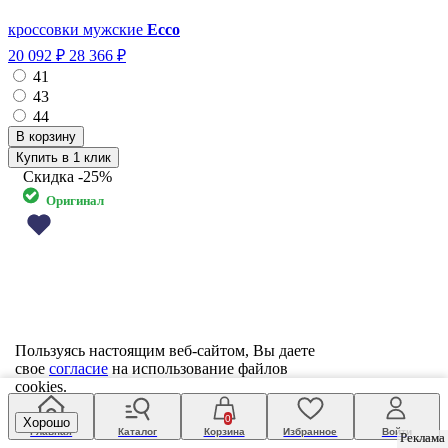
кроссовки мужские
Ecco
20 092 ₽
28 366 ₽
41
43
44
Купить в 1 клик
Скидка
-25%
Оригинал
Пользуясь настоящим веб-сайтом, Вы даете
свое
согласие
на использование файлов
cookies.
0
Хорошо
Главная
Каталог
Корзина
Избранное
Войти
Реклама
Реклама