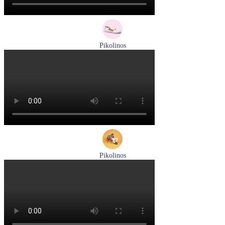
Pikolinos
сандалии женские летние Pikolinos артикул 655-0906
Размеры (RUS):
38
Перейти
к товару
Pikolinos
кроссовки мужские демисезонные Pikolinos артикул M5N-
6237C1
Размеры (RUS):
44
Перейти
к товару