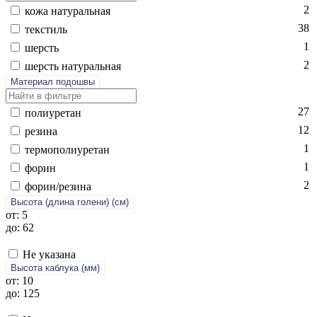
2
ко­жа на­тураль­ная
38
текс­тиль
1
шерсть
2
шерсть на­тураль­ная
Материал подошвы
27
по­ли­уре­тан
12
ре­зина
1
тер­мо­поли­уре­тан
1
фо­рин
2
фо­рин/ре­зина
Высота (длина голени) (cм)
от: 5
до: 62
Не указана
Высота каблука (мм)
от: 10
до: 125