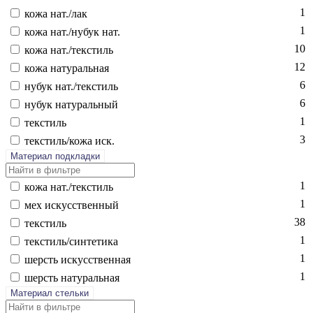
1
ко­жа нат./лак
1
ко­жа нат./ну­бук нат.
10
ко­жа нат./текс­тиль
12
ко­жа на­тураль­ная
6
ну­бук нат./текс­тиль
6
ну­бук на­тураль­ный
1
текс­тиль
3
текс­тиль/ко­жа иск.
Материал подкладки
1
ко­жа нат./текс­тиль
1
мех ис­кусс­твен­ный
38
текс­тиль
1
текс­тиль/син­те­тика
1
шерсть ис­кусс­твен­ная
1
шерсть на­тураль­ная
Материал стельки