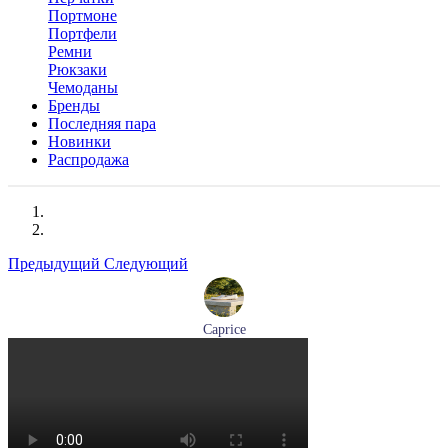
Портмоне
Портфели
Ремни
Рюкзаки
Чемоданы
Бренды
Последняя пара
Новинки
Распродажа
Предыдущий
Следующий
Caprice
мокасины женские демисезонные Caprice артикул 9-24652-
44-877
Размеры (RUS):
36
41
Перейти
к товару