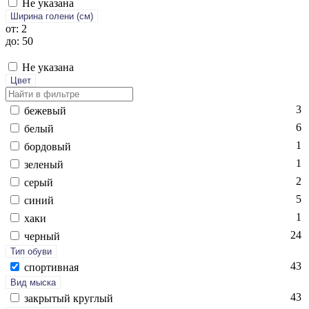
Не указана
Ширина голени (см)
от: 2
до: 50
Не указана
Цвет
3
бе­жевый
6
бе­лый
1
бор­до­вый
1
зе­леный
2
се­рый
5
си­ний
1
ха­ки
24
чер­ный
Тип обуви
43
спор­тивная
Вид мыска
43
зак­ры­тый круг­лый