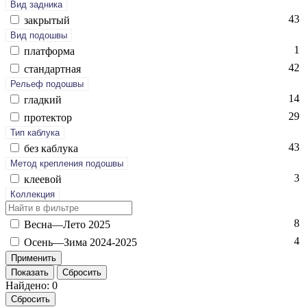
Вид задника
43
зак­ры­тый
Вид подошвы
1
плат­форма
42
стан­дарт­ная
Рельеф подошвы
14
глад­кий
29
про­тек­тор
Тип каблука
43
без каб­лу­ка
Метод крепления подошвы
3
кле­евой
Коллекция
8
Вес­на—Ле­то 2025
4
Осень—Зи­ма 2024-2025
Показать
Сбросить
Найдено: 0
Сбросить