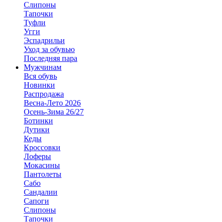
Слипоны
Тапочки
Туфли
Угги
Эспадрильи
Уход за обувью
Последняя пара
Мужчинам
Вся обувь
Новинки
Распродажа
Весна-Лето 2026
Осень-Зима 26/27
Ботинки
Дутики
Кеды
Кроссовки
Лоферы
Мокасины
Пантолеты
Сабо
Сандалии
Сапоги
Слипоны
Тапочки