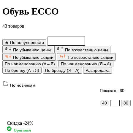
Обувь ECCO
43 товаров
🔥 По популярности
По новинкам
₽
₽
По убыванию цены
По возрастанию цены
%
%
По убыванию скидки
По возрастанию скидки
По наименованию (А→Я)
По наименованию (Я→А)
По бренду (А→Я)
По бренду (Я→А)
Распродажа
По новинкам
Показать: 60
40
60
80
Скидка
-24%
Оригинал