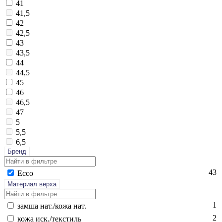
41
41,5
42
42,5
43
43,5
44
44,5
45
46
46,5
47
5
5,5
6,5
Бренд
43
Ec­co
Материал верха
1
зам­ша нат./ко­жа нат.
2
ко­жа иск./текс­тиль