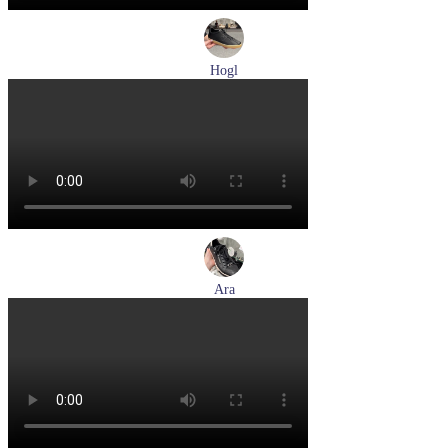
Hogl
кеды женские демисезонные Hogl артикул 1100316-100
Размеры (RUS):
36
37
37,5
38
38,5
39
Перейти
к товару
Ara
кеды женские демисезонные Ara артикул 1234432-70
Размеры (RUS):
37
37,5
38
38,5
39
40
Перейти
к товару