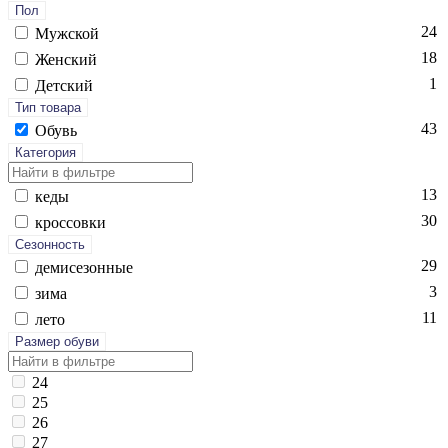
Пол
24
Мужской
18
Женский
1
Детский
Тип товара
43
Обувь
Категория
13
ке­ды
30
крос­совки
Сезонность
29
де­мисе­зон­ные
3
зи­ма
11
ле­то
Размер обуви
24
25
26
27