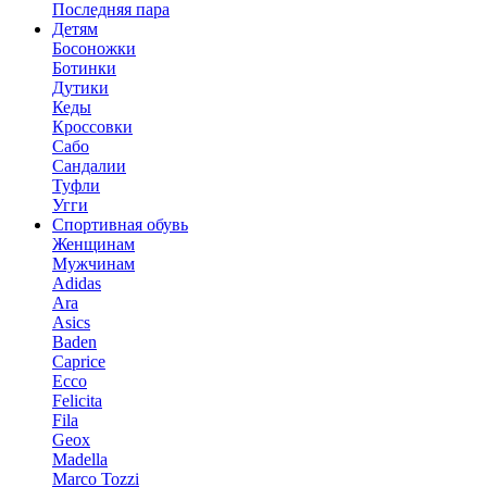
Последняя пара
Детям
Босоножки
Ботинки
Дутики
Кеды
Кроссовки
Сабо
Сандалии
Туфли
Угги
Спортивная обувь
Женщинам
Мужчинам
Adidas
Ara
Asics
Baden
Caprice
Ecco
Felicita
Fila
Geox
Madella
Marco Tozzi