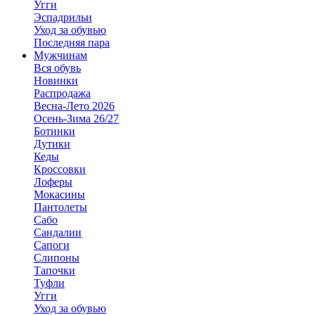
Угги
Эспадрильи
Уход за обувью
Последняя пара
Мужчинам
Вся обувь
Новинки
Распродажа
Весна-Лето 2026
Осень-Зима 26/27
Ботинки
Дутики
Кеды
Кроссовки
Лоферы
Мокасины
Пантолеты
Сабо
Сандалии
Сапоги
Слипоны
Тапочки
Туфли
Угги
Уход за обувью