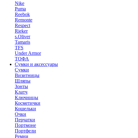
Nike
Puma
Reebok
Remonte
Respect
Rieker
s.Oliver
Tamaris
TFS
Under Armor
ТОФА
Сумки и аксессуары
Сумки
Визитницы
Шляпы
Зонты
Клатч
Ключницы
Косметички
Кошельки
Очки
Перчатки
Портмоне
Портфели
Ремни