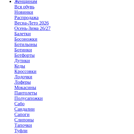
Женщинам
Вся обувь
Новинки
Распродажа
Весна-Лето 2026
Осень-Зима 26/27
Балетки
Босоножки
Ботильоны
Ботинки
Ботфорты
Дутики
Кеды
Кроссовки
Лодочки
Лоферы
Мокасины
Пантолеты
Полусапожки
Сабо
Сандалии
Сапоги
Слипоны
Тапочки
Туфли