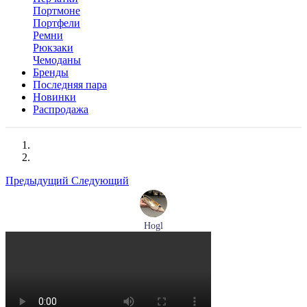
Портмоне
Портфели
Ремни
Рюкзаки
Чемоданы
Бренды
Последняя пара
Новинки
Распродажа
Предыдущий
Следующий
Hogl
туфли женские летние Hogl артикул 1101920-500
Размеры (RUS):
36
37
37,5
38
38,5
39
Перейти
к товару