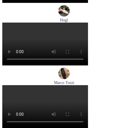
Hogl
туфли женские летние Hogl артикул 1100109-299
Размеры (RUS):
36
37
38
38,5
39
Перейти
к товару
Marco Tozzi
лоферы женские демисезонные Marco Tozzi артикул 2-
24218-42-00B
Размеры (RUS):
36
37
38
39
40
41
Перейти
к товару