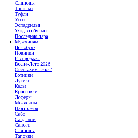
Слипоны
Тапочки
Туфли
Угги
Эспадрильи
Уход за обувью
Последняя пара
Мужчинам
Вся обувь
Новинки
Распродажа
Весна-Лето 2026
Осень-Зима 26/27
Ботинки
Дутики
Кеды
Кроссовки
Лоферы
Мокасины
Пантолеты
Сабо
Сандалии
Сапоги
Слипоны
Тапочки