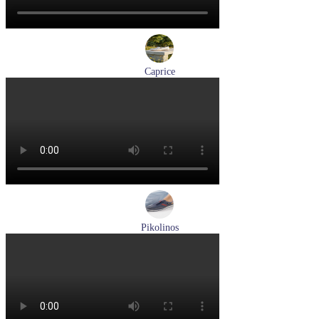
Caprice
мокасины женские демисезонные Caprice артикул 9-24652-
44-877
Размеры (RUS):
36
41
Перейти
к товару
Pikolinos
кроссовки мужские демисезонные Pikolinos артикул M4U-
6046C1
Размеры (RUS):
43
44
Перейти
к товару