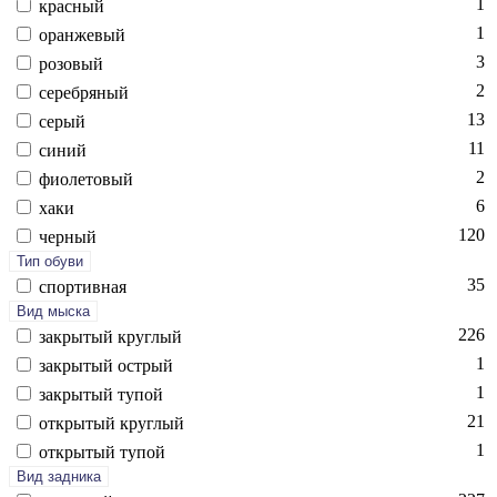
1
крас­ный
1
оран­же­вый
3
ро­зовый
2
се­реб­ря­ный
13
се­рый
11
си­ний
2
фи­оле­товый
6
ха­ки
120
чер­ный
Тип обуви
35
спор­тивная
Вид мыска
226
зак­ры­тый круг­лый
1
зак­ры­тый ост­рый
1
зак­ры­тый ту­пой
21
отк­ры­тый круг­лый
1
отк­ры­тый ту­пой
Вид задника