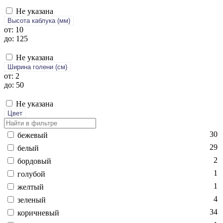
Не указана
Высота каблука (мм)
от: 10
до: 125
Не указана
Ширина голени (см)
от: 2
до: 50
Не указана
Цвет
30
бе­жевый
29
бе­лый
2
бор­до­вый
1
го­лубой
1
жел­тый
4
зе­леный
34
ко­рич­не­вый