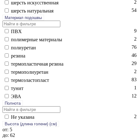
2
шерсть ис­кусс­твен­ная
54
шерсть на­тураль­ная
Материал подошвы
9
ПВХ
2
по­лимер­ные ма­тери­алы
76
по­ли­уре­тан
46
ре­зина
29
тер­моплас­тичная ре­зина
2
тер­мо­поли­уре­тан
83
тер­мо­элас­топласт
1
ту­нит
12
ЭВА
Полнота
2
Не ука­зана
Высота (длина голени) (cм)
от: 5
до: 62