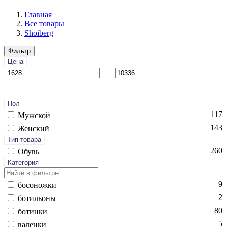
Главная
Все товары
Shoiberg
Фильтр
Цена
Пол
117
Мужской
143
Женский
Тип товара
260
Обувь
Категория
9
бо­сонож­ки
2
бо­тиль­оны
80
бо­тин­ки
5
ва­лен­ки