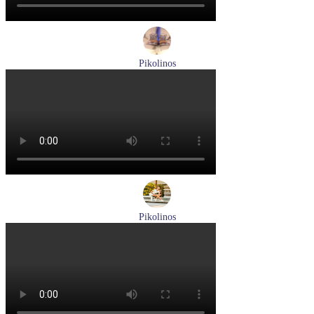
Pikolinos
ботинки мужские демисезонные Pikolinos артикул M2M-
8156C1
Размеры (RUS):
41
43
44
45
Перейти
к товару
Pikolinos
кроссовки женские летние Pikolinos артикул W4R-6622C1
Размеры (RUS):
37
38
Перейти
к товару