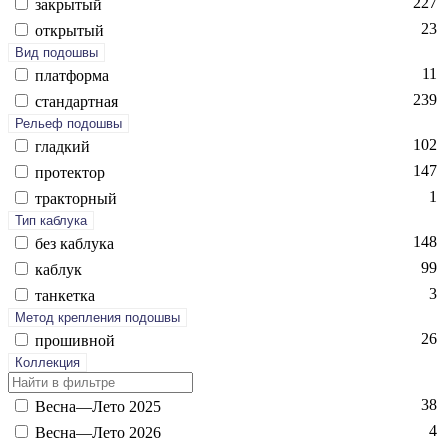
227
зак­ры­тый
23
отк­ры­тый
Вид подошвы
11
плат­форма
239
стан­дарт­ная
Рельеф подошвы
102
глад­кий
147
про­тек­тор
1
трак­торный
Тип каблука
148
без каб­лу­ка
99
каб­лук
3
тан­кетка
Метод крепления подошвы
26
про­шив­ной
Коллекция
38
Вес­на—Ле­то 2025
4
Вес­на—Ле­то 2026