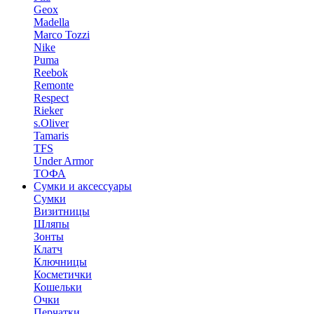
Geox
Madella
Marco Tozzi
Nike
Puma
Reebok
Remonte
Respect
Rieker
s.Oliver
Tamaris
TFS
Under Armor
ТОФА
Сумки и аксессуары
Сумки
Визитницы
Шляпы
Зонты
Клатч
Ключницы
Косметички
Кошельки
Очки
Перчатки