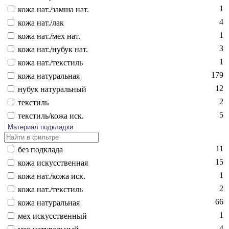
1
ко­жа нат./зам­ша нат.
4
ко­жа нат./лак
1
ко­жа нат./мех нат.
3
ко­жа нат./ну­бук нат.
1
ко­жа нат./текс­тиль
179
ко­жа на­тураль­ная
12
ну­бук на­тураль­ный
2
текс­тиль
5
текс­тиль/ко­жа иск.
Материал подкладки
11
без подк­ла­да
15
ко­жа ис­кусс­твен­ная
1
ко­жа нат./ко­жа иск.
2
ко­жа нат./текс­тиль
66
ко­жа на­тураль­ная
1
мех ис­кусс­твен­ный
4