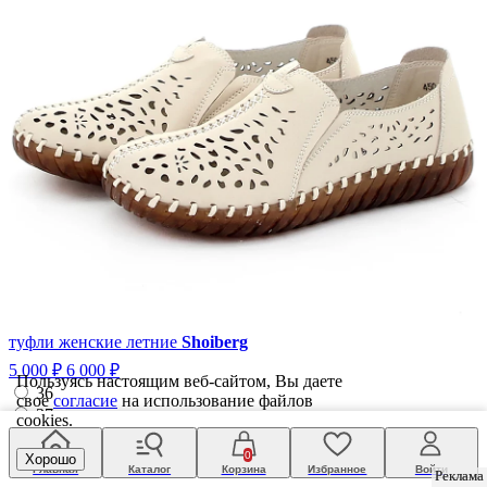
туфли женские летние
Shoiberg
5 000 ₽
6 000 ₽
Пользуясь настоящим веб-сайтом, Вы даете
36
свое
согласие
на использование файлов
37
cookies.
39
0
40
Хорошо
Главная
Каталог
Корзина
Избранное
Войти
Реклама
Реклама