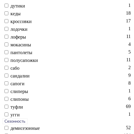
1
ду­тики
18
ке­ды
17
крос­совки
1
ло­доч­ки
11
ло­феры
4
мо­каси­ны
5
пан­то­леты
11
по­луса­пож­ки
2
са­бо
9
сан­да­лии
8
са­поги
1
сли­перы
6
сли­поны
69
туф­ли
1
уг­ги
Сезонность
52
де­мисе­зон­ные