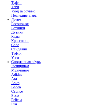
Туфли
Угги
Уход за обувью
Последняя пара
Детям
Босоножки
Ботинки
Дутики
Кеды
Кроссовки
Сабо
Сандалии
Туфли
Угги
Спортивная обувь
Женщинам
Мужчинам
Adidas
Ara
Asics
Baden
Caprice
Ecco
Felicita
Fila