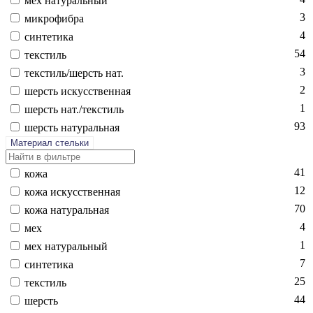
мех на­тураль­ный
3
мик­ро­фиб­ра
4
син­те­тика
54
текс­тиль
3
текс­тиль/шерсть нат.
2
шерсть ис­кусс­твен­ная
1
шерсть нат./текс­тиль
93
шерсть на­тураль­ная
Материал стельки
41
ко­жа
12
ко­жа ис­кусс­твен­ная
70
ко­жа на­тураль­ная
4
мех
1
мех на­тураль­ный
7
син­те­тика
25
текс­тиль
44
шерсть