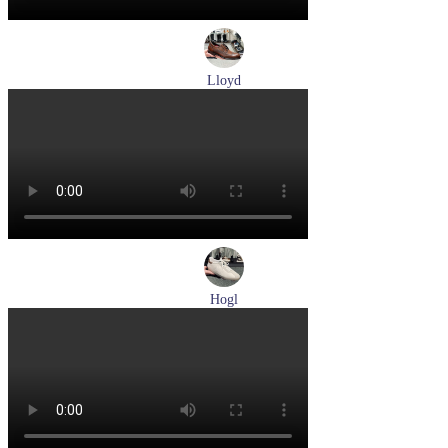
Lloyd
туфли мужские демисезонные Lloyd артикул 24-625-02
Размеры (RUS):
41
42
42,5
43
44
Перейти
к товару
Hogl
кеды женские демисезонные Hogl артикул 1100310-899
Размеры (RUS):
36
37
37,5
38
Перейти
к товару