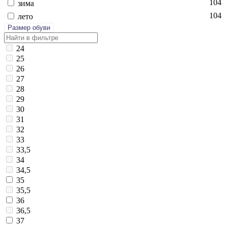
104
зи­ма
104
ле­то
Размер обуви
24
25
26
27
28
29
30
31
32
33
33,5
34
34,5
35
35,5
36
36,5
37