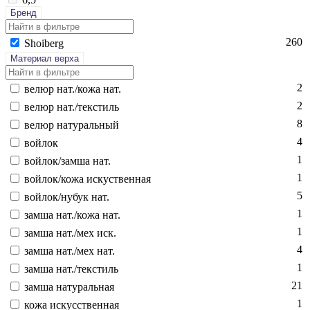
Бренд
260
Sho­iberg
Материал верха
2
ве­люр нат./ко­жа нат.
2
ве­люр нат./текс­тиль
8
ве­люр на­тураль­ный
4
вой­лок
1
вой­лок/зам­ша нат.
1
вой­лок/ко­жа ис­куст­вен­ная
5
вой­лок/ну­бук нат.
1
зам­ша нат./ко­жа нат.
1
зам­ша нат./мех иск.
4
зам­ша нат./мех нат.
1
зам­ша нат./текс­тиль
21
зам­ша на­тураль­ная
1
ко­жа ис­кусс­твен­ная