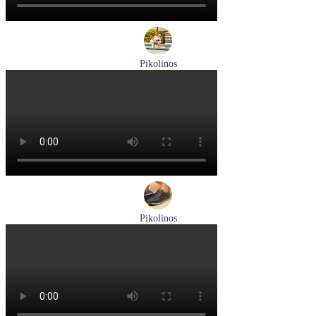
Pikolinos
кроссовки женские летние Pikolinos артикул W4R-6622C1
Размеры (RUS):
37
38
Перейти
к товару
Pikolinos
кроссовки мужские летние Pikolinos артикул M2A-6252
Blue
Размеры (RUS):
40
43
Перейти
к товару