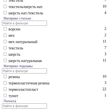
текс­тиль
10
текс­тиль/шерсть нат.
4
шерсть нат./текс­тиль
Материал стельки
2
вор­син
2
мех
11
мех на­тураль­ный
7
текс­тиль
3
шерсть
11
шерсть на­тураль­ная
Материал подошвы
10
ре­зина
3
тер­моплас­тичная ре­зина
22
тер­мо­элас­топласт
1
ту­нит
Полнота