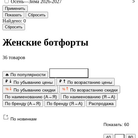
5
Осень—Зи­ма 2026-2027
Показать
Сбросить
Найдено: 0
Сбросить
Женские ботфорты
36 товаров
🔥 По популярности
По новинкам
₽
₽
По убыванию цены
По возрастанию цены
%
%
По убыванию скидки
По возрастанию скидки
По наименованию (А→Я)
По наименованию (Я→А)
По бренду (А→Я)
По бренду (Я→А)
Распродажа
По новинкам
Показать: 60
40
60
80