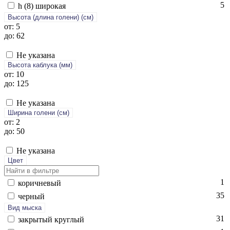
5
h (8) ши­рокая
Высота (длина голени) (cм)
от: 5
до: 62
Не указана
Высота каблука (мм)
от: 10
до: 125
Не указана
Ширина голени (см)
от: 2
до: 50
Не указана
Цвет
1
ко­рич­не­вый
35
чер­ный
Вид мыска
31
зак­ры­тый круг­лый