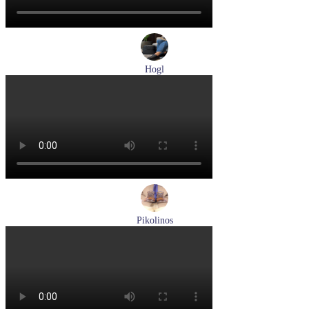
Hogl
лоферы женские демисезонные Hogl артикул 0102430-0100
Размеры (RUS):
37
38
38,5
39
40
Перейти
к товару
Pikolinos
ботинки мужские демисезонные Pikolinos артикул M2M-
8156C1
Размеры (RUS):
41
43
44
45
Перейти
к товару