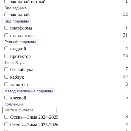
1
зак­ры­тый ост­рый
Вид задника
32
зак­ры­тый
Вид подошвы
1
плат­форма
31
стан­дарт­ная
Рельеф подошвы
4
глад­кий
28
про­тек­тор
Тип каблука
7
без каб­лу­ка
22
каб­лук
3
тан­кетка
Метод крепления подошвы
5
кле­евой
Коллекция
8
Осень—Зи­ма 2024-2025
4
Осень—Зи­ма 2025-2026