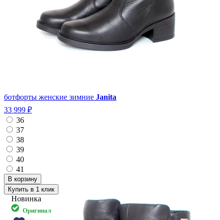
ботфорты женские зимние
Janita
33 999 ₽
36
37
38
39
40
41
Купить в 1 клик
Новинка
Оригинал