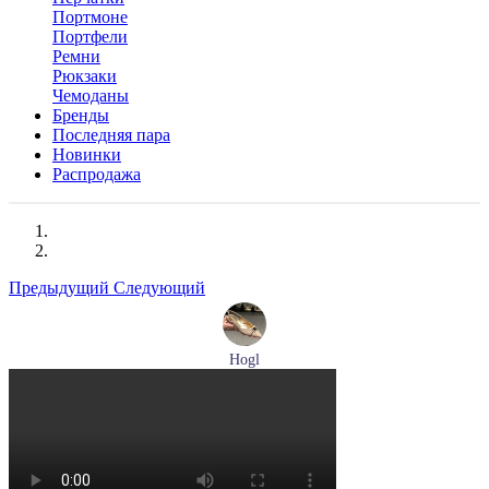
Портмоне
Портфели
Ремни
Рюкзаки
Чемоданы
Бренды
Последняя пара
Новинки
Распродажа
Предыдущий
Следующий
Hogl
туфли женские летние Hogl артикул 1101920-500
Размеры (RUS):
36
37
37,5
38
38,5
39
Перейти
к товару