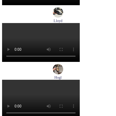
Lloyd
туфли мужские демисезонные Lloyd артикул 25-502-00
Размеры (RUS):
40,5
41
42
42,5
43
44
Перейти
к товару
Hogl
лодочки женские летние Hogl артикул 1107730-100
Размеры (RUS):
37
37,5
38
38,5
39
Перейти
к товару