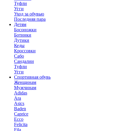
Туфли
Угги
Уход за обувью
Последняя пара
Детям
Босоножки
Ботинки
Дутики
Кеды
Кроссовки
Сабо
Сандалии
Туфли
Угги
Спортивная обувь
Женщинам
Мужчинам
Adidas
Ara
Asics
Baden
Caprice
Ecco
Felicita
Fila