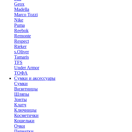
Geox
Madella
Marco Tozzi
Nike
Puma
Reebok
Remonte
Respect
Rieker
s.Oliver
Tamaris
TFS
Under Armor
ТОФА
Сумки и аксессуары
Сумки
Визитницы
Шляпы
Зонты
Клатч
Ключницы
Косметички
Кошельки
Очки
Перчатки