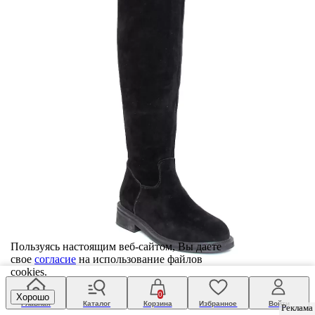
Пользуясь настоящим веб-сайтом, Вы даете
свое
согласие
на использование файлов
cookies.
ботфорты женские
Respect
13 421 ₽
0
Хорошо
Главная
Каталог
Корзина
Избранное
Войти
36
Реклама
Реклама