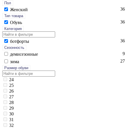
Пол
36
Женский
Тип товара
36
Обувь
Категория
36
бот­форты
Сезонность
9
де­мисе­зон­ные
27
зи­ма
Размер обуви
24
25
26
27
28
29
30
31
32