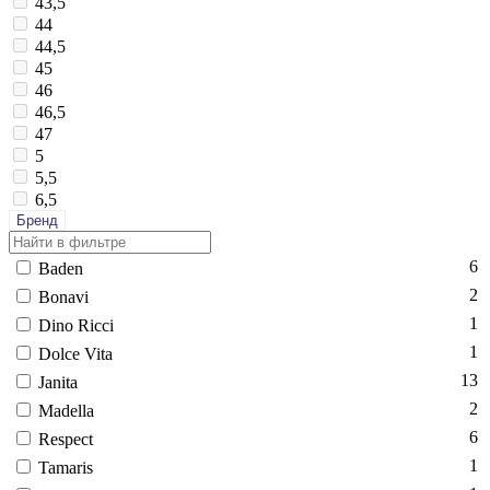
43,5
44
44,5
45
46
46,5
47
5
5,5
6,5
Бренд
6
Ba­den
2
Bo­navi
1
Di­no Ric­ci
1
Dol­ce Vi­ta
13
Ja­nita
2
Ma­del­la
6
Res­pect
1
Ta­maris