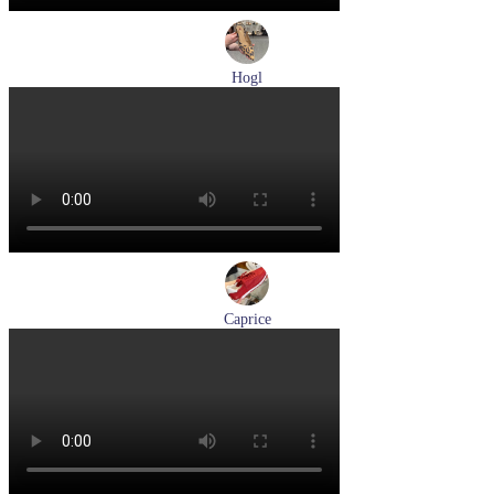
Hogl
туфли женские летние Hogl артикул 1104617-2272
Размеры (RUS):
36
38,5
39
Перейти
к товару
Caprice
кроссовки женские демисезонные Caprice артикул 9-23717-
46-523
Размеры (RUS):
40
Перейти
к товару