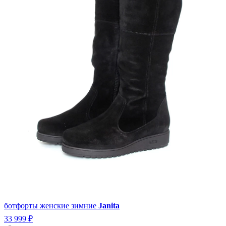
ботфорты женские зимние
Janita
33 999 ₽