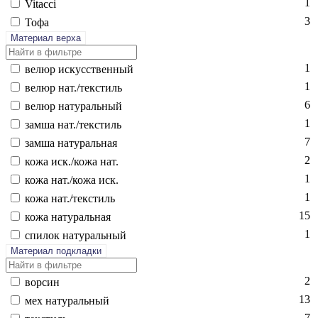
1
Vi­tac­ci
3
То­фа
Материал верха
1
ве­люр ис­кусс­твен­ный
1
ве­люр нат./текс­тиль
6
ве­люр на­тураль­ный
1
зам­ша нат./текс­тиль
7
зам­ша на­тураль­ная
2
ко­жа иск./ко­жа нат.
1
ко­жа нат./ко­жа иск.
1
ко­жа нат./текс­тиль
15
ко­жа на­тураль­ная
1
спи­лок на­тураль­ный
Материал подкладки
2
вор­син
13
мех на­тураль­ный
7