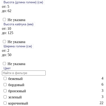
Высота (длина голени) (cм)
от: 5
до: 62
Не указана
Высота каблука (мм)
от: 10
до: 125
Не указана
Ширина голени (см)
от: 2
до: 50
Не указана
Цвет
4
бе­жевый
6
бор­до­вый
3
брон­зо­вый
3
зе­леный
22
ко­рич­не­вый