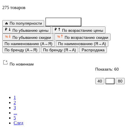
275 товаров
🔥 По популярности
По новинкам
₽
₽
По убыванию цены
По возрастанию цены
%
%
По убыванию скидки
По возрастанию скидки
По наименованию (А→Я)
По наименованию (Я→А)
По бренду (А→Я)
По бренду (Я→А)
Распродажа
По новинкам
Показать: 60
40
60
80
1
2
3
...
5
След