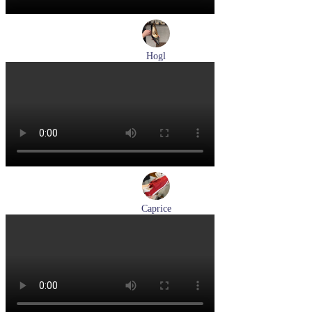
Hogl
лодочки женские летние Hogl артикул 1107730-100
Размеры (RUS):
37
37,5
38
38,5
39
Перейти
к товару
Caprice
кроссовки женские демисезонные Caprice артикул 9-23717-
46-523
Размеры (RUS):
40
Перейти
к товару