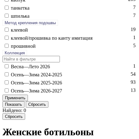
7
тан­кетка
7
шпиль­ка
Метод крепления подошвы
19
кле­евой
1
кле­евой/про­шив­ка по кан­ту ими­тация
5
про­шив­ной
Коллекция
1
Вес­на—Ле­то 2026
54
Осень—Зи­ма 2024-2025
93
Осень—Зи­ма 2025-2026
13
Осень—Зи­ма 2026-2027
Показать
Сбросить
Найдено: 0
Сбросить
Женские ботильоны