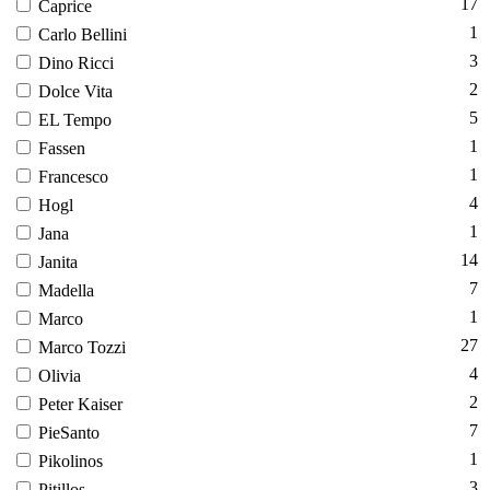
17
Cap­ri­ce
1
Car­lo Bel­li­ni
3
Di­no Ric­ci
2
Dol­ce Vi­ta
5
EL Tem­po
1
Fas­sen
1
Fran­cesco
4
Hogl
1
Ja­na
14
Ja­nita
7
Ma­del­la
1
Mar­co
27
Mar­co Toz­zi
4
Oli­via
2
Pe­ter Ka­iser
7
Pi­eSan­to
1
Pi­koli­nos
3
Pi­til­los