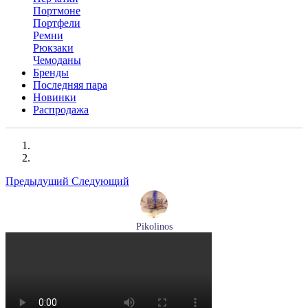
Портмоне
Портфели
Ремни
Рюкзаки
Чемоданы
Бренды
Последняя пара
Новинки
Распродажа
Предыдущий
Следующий
Pikolinos
ботинки мужские демисезонные Pikolinos артикул M2M-
8156C1
Размеры (RUS):
41
43
44
45
Перейти
к товару