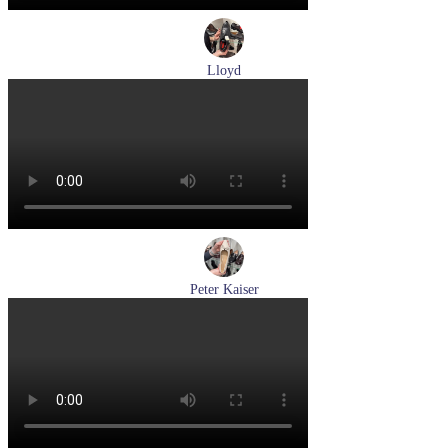
Lloyd
туфли мужские демисезонные Lloyd артикул 24-625-20
Размеры (RUS):
40,5
41
42
42,5
43
44
Перейти
к товару
Peter Kaiser
туфли женские демисезонные Peter Kaiser артикул 9-72241-
44-170
Размеры (RUS):
38,5
39
40
Перейти
к товару