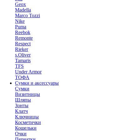
Geox
Madella
Marco Tozzi
Nike
Puma
Reebok
Remonte
Respect
Rieker
s.Oliver
Tamaris
TFS
Under Armor
ТОФА
Сумки и аксессуары
Сумки
Визитницы
Шляпы
Зонты
Клатч
Ключницы
Косметички
Кошельки
Очки
Перчатки