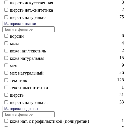
3
шерсть ис­кусс­твен­ная
2
шерсть нат./син­те­тика
75
шерсть на­тураль­ная
Материал стельки
6
вор­син
4
ко­жа
2
ко­жа нат./текс­тиль
15
ко­жа на­тураль­ная
9
мех
26
мех на­тураль­ный
128
текс­тиль
1
текс­тиль/син­те­тика
51
шерсть
33
шерсть на­тураль­ная
Материал подошвы
1
ко­жа нат. с про­филак­ти­кой (по­ли­уре­тан)