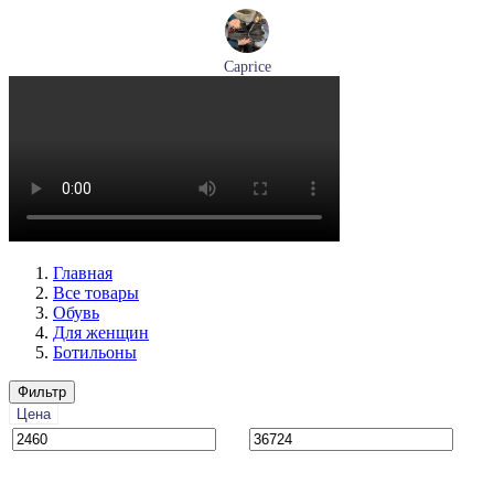
Caprice
ботинки женские зимние Caprice артикул 9-26219-41-040
Размеры (RUS):
36
37
38
39
40
41
Перейти
к товару
Главная
Все товары
Обувь
Для женщин
Ботильоны
Фильтр
Цена