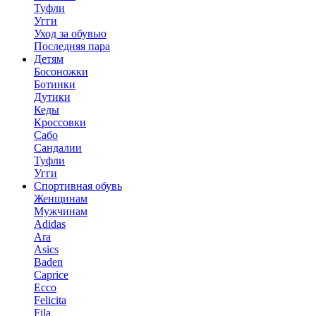
Туфли
Угги
Уход за обувью
Последняя пара
Детям
Босоножки
Ботинки
Дутики
Кеды
Кроссовки
Сабо
Сандалии
Туфли
Угги
Спортивная обувь
Женщинам
Мужчинам
Adidas
Ara
Asics
Baden
Caprice
Ecco
Felicita
Fila