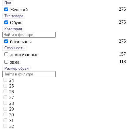
Пол
275
Женский
Тип товара
275
Обувь
Категория
275
бо­тиль­оны
Сезонность
157
де­мисе­зон­ные
118
зи­ма
Размер обуви
24
25
26
27
28
29
30
31
32