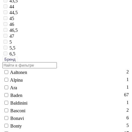
43,5
44
44,5
45
46
46,5
47
5
5,5
6,5
Бренд
2
Aal­to­nen
1
Al­pi­na
1
Ara
67
Ba­den
1
Bal­di­nini
2
Bas­co­ni
6
Bo­navi
5
Bon­ty