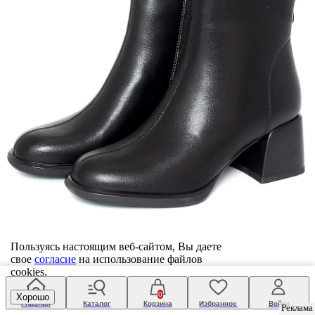
Пользуясь настоящим веб-сайтом, Вы даете
свое
согласие
на использование файлов
cookies.
ботильоны женские
Тофа
5 899 ₽
0
Хорошо
Главная
Каталог
Корзина
Избранное
Войти
36
Реклама
Реклама