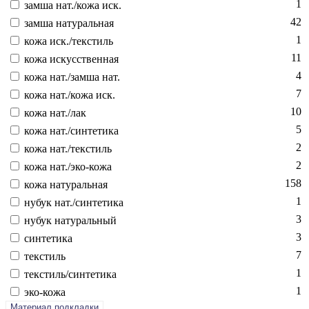
1
зам­ша нат./ко­жа иск.
42
зам­ша на­тураль­ная
1
ко­жа иск./текс­тиль
11
ко­жа ис­кусс­твен­ная
4
ко­жа нат./зам­ша нат.
7
ко­жа нат./ко­жа иск.
10
ко­жа нат./лак
5
ко­жа нат./син­те­тика
2
ко­жа нат./текс­тиль
2
ко­жа нат./эко-ко­жа
158
ко­жа на­тураль­ная
1
ну­бук нат./син­те­тика
3
ну­бук на­тураль­ный
3
син­те­тика
7
текс­тиль
1
текс­тиль/син­те­тика
1
эко-ко­жа
Материал подкладки