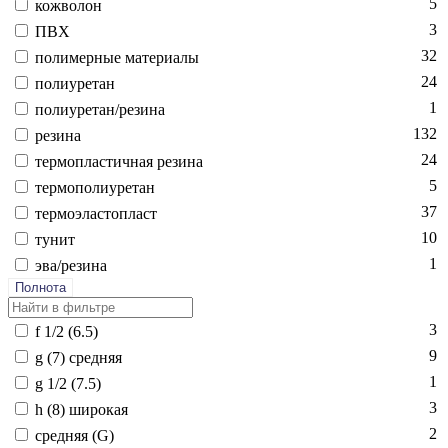
5
кож­во­лон
3
ПВХ
32
по­лимер­ные ма­тери­алы
24
по­ли­уре­тан
1
по­ли­уре­тан/ре­зина
132
ре­зина
24
тер­моплас­тичная ре­зина
5
тер­мо­поли­уре­тан
37
тер­мо­элас­топласт
10
ту­нит
1
эва/ре­зина
Полнота
3
f 1/2 (6.5)
9
g (7) сред­няя
1
g 1/2 (7.5)
3
h (8) ши­рокая
2
сред­няя (G)