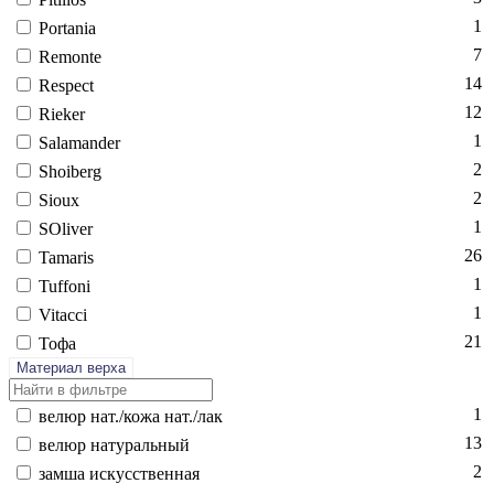
1
Por­ta­nia
7
Re­mon­te
14
Res­pect
12
Ri­eker
1
Sa­laman­der
2
Sho­iberg
2
Si­oux
1
SO­liver
26
Ta­maris
1
Tuf­fo­ni
1
Vi­tac­ci
21
То­фа
Материал верха
1
ве­люр нат./ко­жа нат./лак
13
ве­люр на­тураль­ный
2
зам­ша ис­кусс­твен­ная