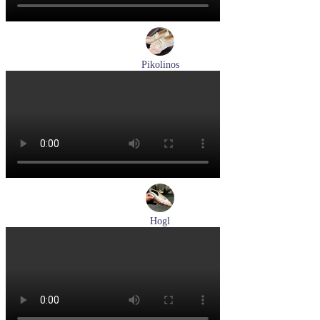
Pikolinos
лоферы женские летние Pikolinos артикул W4R-6729C1
Nata
Размеры (RUS):
37
38
39
Перейти
к товару
Hogl
туфли женские летние Hogl артикул 1100109-299
Размеры (RUS):
36
37
38
38,5
39
Перейти
к товару