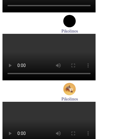
Pikolinos
туфли женские летние Pikolinos артикул W8K-0705C1
Размеры (RUS):
38
Перейти
к товару
Pikolinos
кроссовки мужские демисезонные Pikolinos артикул M5N-
6237C1
Размеры (RUS):
44
Перейти
к товару