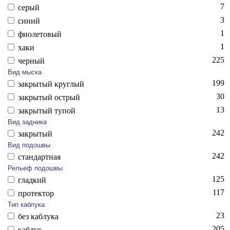
7
се­рый
3
си­ний
1
фи­оле­товый
1
ха­ки
225
чер­ный
Вид мыска
199
зак­ры­тый круг­лый
30
зак­ры­тый ост­рый
13
зак­ры­тый ту­пой
Вид задника
242
зак­ры­тый
Вид подошвы
242
стан­дарт­ная
Рельеф подошвы
125
глад­кий
117
про­тек­тор
Тип каблука
23
без каб­лу­ка
205
каб­лук