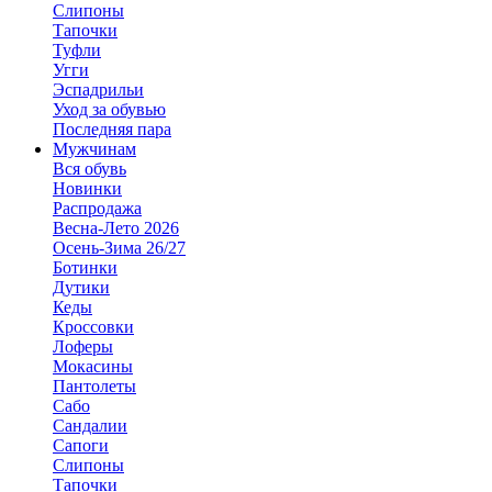
Слипоны
Тапочки
Туфли
Угги
Эспадрильи
Уход за обувью
Последняя пара
Мужчинам
Вся обувь
Новинки
Распродажа
Весна-Лето 2026
Осень-Зима 26/27
Ботинки
Дутики
Кеды
Кроссовки
Лоферы
Мокасины
Пантолеты
Сабо
Сандалии
Сапоги
Слипоны
Тапочки