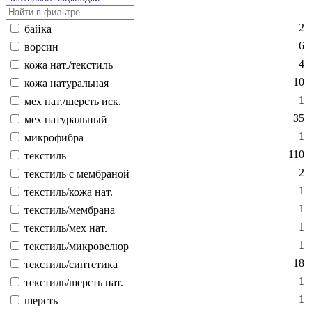
2
бай­ка
6
вор­син
4
ко­жа нат./текс­тиль
10
ко­жа на­тураль­ная
1
мех нат./шерсть иск.
35
мех на­тураль­ный
1
мик­ро­фиб­ра
110
текс­тиль
2
текс­тиль с мемб­ра­ной
1
текс­тиль/ко­жа нат.
1
текс­тиль/мемб­ра­на
1
текс­тиль/мех нат.
1
текс­тиль/мик­ро­велюр
18
текс­тиль/син­те­тика
1
текс­тиль/шерсть нат.
1
шерсть