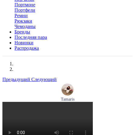
Портмоне
Портфели
Ремни
Рюкзаки
Чемоданы
Бренды
Последняя пара
Новинки
Распродажа
Предыдущий
Следующий
Tamaris
туфли женские летние Tamaris артикул 1-29512-46-098
Размеры (RUS):
36
37
40
Перейти
к товару