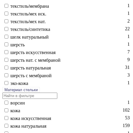
1
текс­тиль/мемб­ра­на
1
текс­тиль/мех иск.
2
текс­тиль/мех нат.
22
текс­тиль/син­те­тика
1
шелк на­тураль­ный
1
шерсть
7
шерсть ис­кусс­твен­ная
9
шерсть нат. с мемб­ра­ной
31
шерсть на­тураль­ная
3
шерсть с мемб­ра­ной
1
эко-ко­жа
Материал стельки
1
вор­син
102
ко­жа
53
ко­жа ис­кусс­твен­ная
159
ко­жа на­тураль­ная