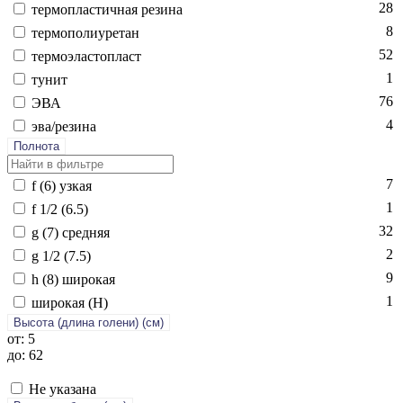
28
тер­моплас­тичная ре­зина
8
тер­мо­поли­уре­тан
52
тер­мо­элас­топласт
1
ту­нит
76
ЭВА
4
эва/ре­зина
Полнота
7
f (6) уз­кая
1
f 1/2 (6.5)
32
g (7) сред­няя
2
g 1/2 (7.5)
9
h (8) ши­рокая
1
ши­рокая (H)
Высота (длина голени) (cм)
от: 5
до: 62
Не указана