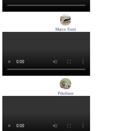
Marco Tozzi
туфли женские летние Marco Tozzi артикул 2-29409-44-520
Размеры (RUS):
36
37
38
39
40
Перейти
к товару
Pikolinos
босоножки женские летние Pikolinos артикул W8K-0741C2
Размеры (RUS):
37
38
39
Перейти
к товару