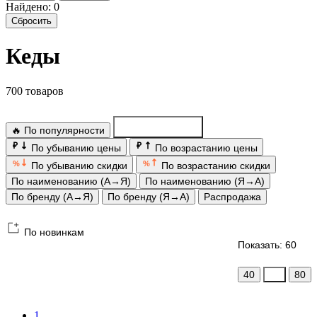
Найдено: 0
Сбросить
Кеды
700 товаров
🔥 По популярности
По новинкам
₽
₽
По убыванию цены
По возрастанию цены
%
%
По убыванию скидки
По возрастанию скидки
По наименованию (А→Я)
По наименованию (Я→А)
По бренду (А→Я)
По бренду (Я→А)
Распродажа
По новинкам
Показать: 60
40
60
80
1