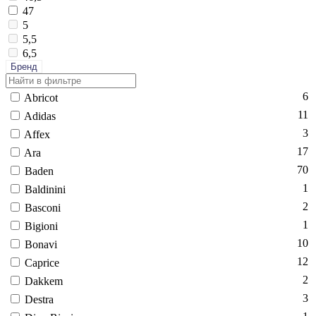
47
5
5,5
6,5
Бренд
6
Ab­ri­cot
11
Adi­das
3
Af­fex
17
Ara
70
Ba­den
1
Bal­di­nini
2
Bas­co­ni
1
Bi­gi­oni
10
Bo­navi
12
Cap­ri­ce
2
Dak­kem
3
Dest­ra