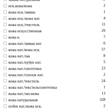
2
иск.ко­жа/ко­жа
1
ко­жа иск./зам­ша
4
ко­жа иск./ко­жа нат.
11
ко­жа иск./текс­тиль
29
ко­жа ис­кусс­твен­ная
7
ко­жа к.
6
ко­жа нат./зам­ша нат.
57
ко­жа нат./ко­жа иск.
8
ко­жа нат./лак
5
ко­жа нат./ну­бук нат.
23
ко­жа нат./син­те­тика
2
ко­жа нат./спи­лок нат.
24
ко­жа нат./текс­тиль
1
ко­жа нат./текс­тиль/син­те­тика
13
ко­жа нат./эко-ко­жа
328
ко­жа на­тураль­ная
2
ну­бук нат./ко­жа иск.