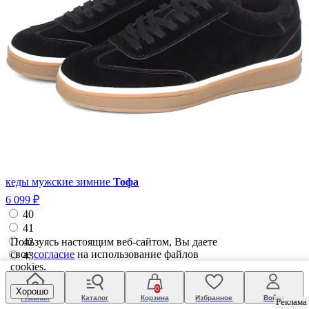
кеды мужские зимние
Тофа
6 099 ₽
40
41
42
Пользуясь настоящим веб-сайтом, Вы даете
свое
согласие
на использование файлов
43
cookies.
44
45
0
Хорошо
Главная
Каталог
Корзина
Избранное
Войти
Реклама
Реклама