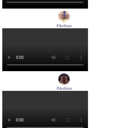
Pikolinos
ботинки мужские демисезонные Pikolinos артикул M2M-
8156C1
Размеры (RUS):
41
43
44
45
Перейти
к товару
Pikolinos
ботинки женские зимние Pikolinos артикул W1T-N8812
Размеры (RUS):
36
Перейти
к товару