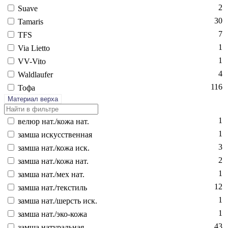
2
Su­ave
30
Ta­maris
7
TFS
1
Via Li­et­to
1
VV-Vi­to
4
Wald­la­ufer
116
То­фа
Материал верха
1
ве­люр нат./ко­жа нат.
1
зам­ша ис­кусс­твен­ная
3
зам­ша нат./ко­жа иск.
2
зам­ша нат./ко­жа нат.
1
зам­ша нат./мех нат.
12
зам­ша нат./текс­тиль
1
зам­ша нат./шерсть иск.
1
зам­ша нат./эко-ко­жа
43
зам­ша на­тураль­ная