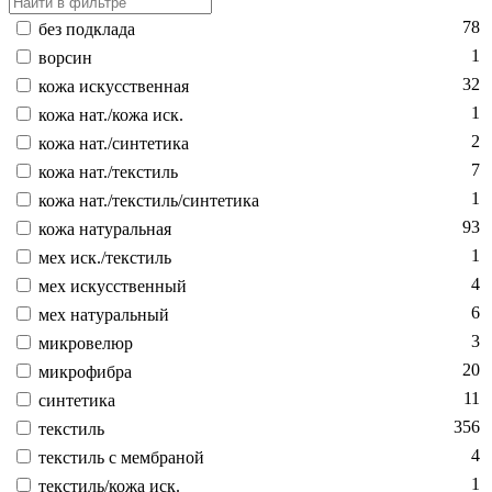
78
без подк­ла­да
1
вор­син
32
ко­жа ис­кусс­твен­ная
1
ко­жа нат./ко­жа иск.
2
ко­жа нат./син­те­тика
7
ко­жа нат./текс­тиль
1
ко­жа нат./текс­тиль/син­те­тика
93
ко­жа на­тураль­ная
1
мех иск./текс­тиль
4
мех ис­кусс­твен­ный
6
мех на­тураль­ный
3
мик­ро­велюр
20
мик­ро­фиб­ра
11
син­те­тика
356
текс­тиль
4
текс­тиль с мемб­ра­ной
1
текс­тиль/ко­жа иск.