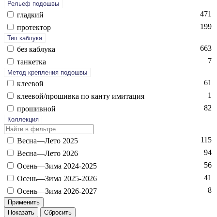
Рельеф подошвы
471
глад­кий
199
про­тек­тор
Тип каблука
663
без каб­лу­ка
7
тан­кетка
Метод крепления подошвы
61
кле­евой
1
кле­евой/про­шив­ка по кан­ту ими­тация
82
про­шив­ной
Коллекция
115
Вес­на—Ле­то 2025
94
Вес­на—Ле­то 2026
56
Осень—Зи­ма 2024-2025
41
Осень—Зи­ма 2025-2026
8
Осень—Зи­ма 2026-2027
Показать
Сбросить