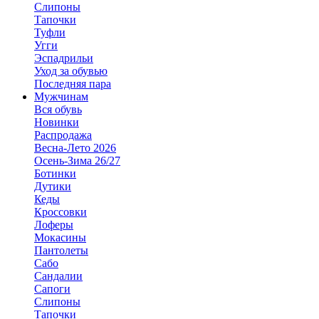
Слипоны
Тапочки
Туфли
Угги
Эспадрильи
Уход за обувью
Последняя пара
Мужчинам
Вся обувь
Новинки
Распродажа
Весна-Лето 2026
Осень-Зима 26/27
Ботинки
Дутики
Кеды
Кроссовки
Лоферы
Мокасины
Пантолеты
Сабо
Сандалии
Сапоги
Слипоны
Тапочки