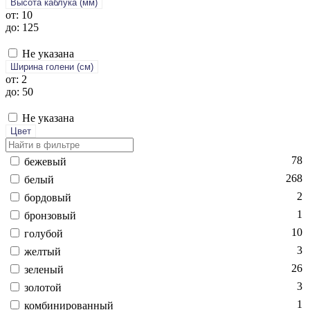
Высота каблука (мм)
от: 10
до: 125
Не указана
Ширина голени (см)
от: 2
до: 50
Не указана
Цвет
78
бе­жевый
268
бе­лый
2
бор­до­вый
1
брон­зо­вый
10
го­лубой
3
жел­тый
26
зе­леный
3
зо­лотой
1
ком­би­ниро­ван­ный