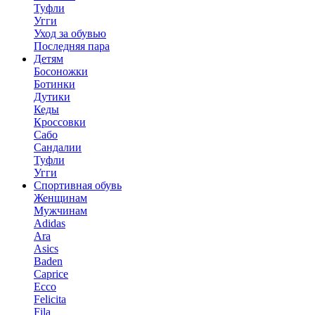
Туфли
Угги
Уход за обувью
Последняя пара
Детям
Босоножки
Ботинки
Дутики
Кеды
Кроссовки
Сабо
Сандалии
Туфли
Угги
Спортивная обувь
Женщинам
Мужчинам
Adidas
Ara
Asics
Baden
Caprice
Ecco
Felicita
Fila