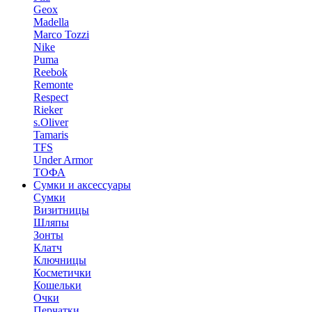
Geox
Madella
Marco Tozzi
Nike
Puma
Reebok
Remonte
Respect
Rieker
s.Oliver
Tamaris
TFS
Under Armor
ТОФА
Сумки и аксессуары
Сумки
Визитницы
Шляпы
Зонты
Клатч
Ключницы
Косметички
Кошельки
Очки
Перчатки