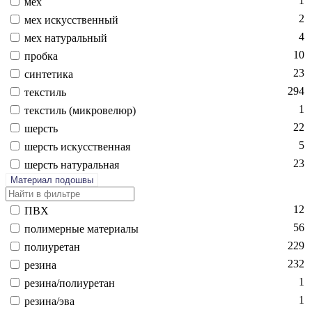
1
мех
2
мех ис­кусс­твен­ный
4
мех на­тураль­ный
10
проб­ка
23
син­те­тика
294
текс­тиль
1
текс­тиль (мик­ро­велюр)
22
шерсть
5
шерсть ис­кусс­твен­ная
23
шерсть на­тураль­ная
Материал подошвы
12
ПВХ
56
по­лимер­ные ма­тери­алы
229
по­ли­уре­тан
232
ре­зина
1
ре­зина/по­ли­уре­тан
1
ре­зина/эва