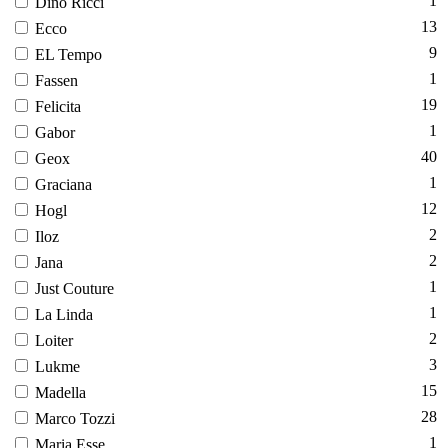
1
Di­no Ric­ci
13
Ec­co
9
EL Tem­po
1
Fas­sen
19
Fe­lici­ta
1
Ga­bor
40
Ge­ox
1
Gra­ci­ana
12
Hogl
2
Iloz
2
Ja­na
1
Just Co­utu­re
1
La Lin­da
2
Lo­iter
3
Luk­me
15
Ma­del­la
28
Mar­co Toz­zi
1
Ma­ria Es­se