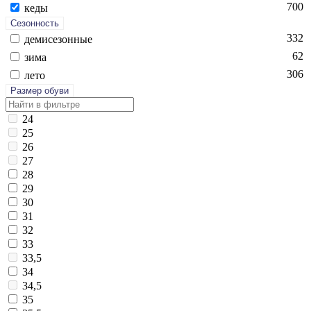
700
ке­ды
Сезонность
332
де­мисе­зон­ные
62
зи­ма
306
ле­то
Размер обуви
24
25
26
27
28
29
30
31
32
33
33,5
34
34,5
35