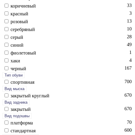
33
ко­рич­не­вый
3
крас­ный
13
ро­зовый
10
се­реб­ря­ный
28
се­рый
49
си­ний
1
фи­оле­товый
4
ха­ки
167
чер­ный
Тип обуви
700
спор­тивная
Вид мыска
670
зак­ры­тый круг­лый
Вид задника
670
зак­ры­тый
Вид подошвы
70
плат­форма
600
стан­дарт­ная