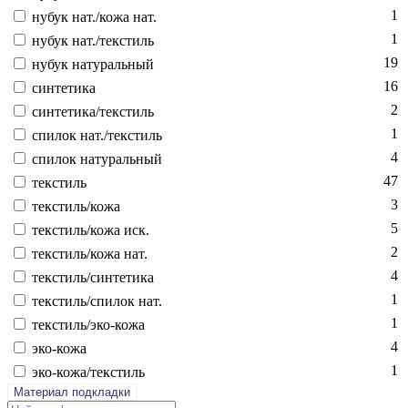
1
ну­бук нат./ко­жа нат.
1
ну­бук нат./текс­тиль
19
ну­бук на­тураль­ный
16
син­те­тика
2
син­те­тика/текс­тиль
1
спи­лок нат./текс­тиль
4
спи­лок на­тураль­ный
47
текс­тиль
3
текс­тиль/ко­жа
5
текс­тиль/ко­жа иск.
2
текс­тиль/ко­жа нат.
4
текс­тиль/син­те­тика
1
текс­тиль/спи­лок нат.
1
текс­тиль/эко-ко­жа
4
эко-ко­жа
1
эко-ко­жа/текс­тиль
Материал подкладки