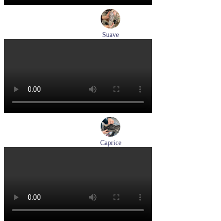
Suave
кроссовки женские демисезонные Suave артикул 21003T-
3126,TS26,0503
Размеры (RUS):
36
37
38
40
Перейти
к товару
Caprice
кроссовки женские демисезонные Caprice артикул 9-23734-
45-019
Размеры (RUS):
36
37
38
39
41
Перейти
к товару