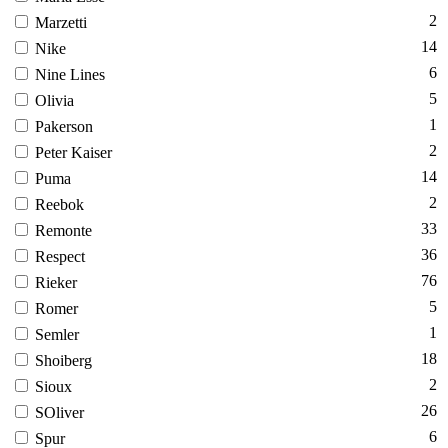
2
Mar­zetti
14
Ni­ke
6
Ni­ne Li­nes
5
Oli­via
1
Pa­ker­son
2
Pe­ter Ka­iser
14
Pu­ma
2
Re­ebok
33
Re­mon­te
36
Res­pect
76
Ri­eker
5
Ro­mer
1
Sem­ler
18
Sho­iberg
2
Si­oux
26
SO­liver
6
Spur