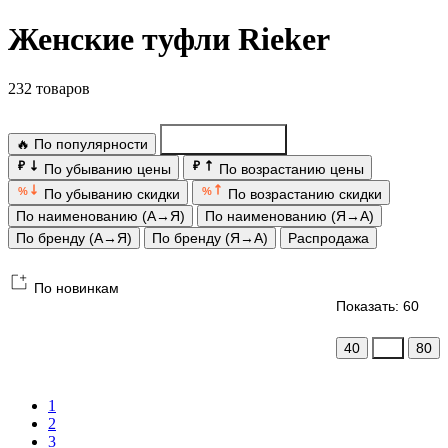
Женские туфли Rieker
232 товаров
🔥 По популярности
По новинкам
₽
₽
По убыванию цены
По возрастанию цены
%
%
По убыванию скидки
По возрастанию скидки
По наименованию (А→Я)
По наименованию (Я→А)
По бренду (А→Я)
По бренду (Я→А)
Распродажа
По новинкам
Показать: 60
40
60
80
1
2
3