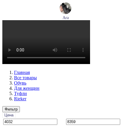
Ara
кеды женские демисезонные Ara артикул 1234432-70
Размеры (RUS):
37
37,5
38
38,5
39
40
Перейти
к товару
Главная
Все товары
Обувь
Для женщин
Туфли
Rieker
Фильтр
Цена