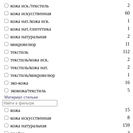
2
ко­жа иск./текс­тиль
60
ко­жа ис­кусс­твен­ная
1
ко­жа нат./ко­жа иск.
1
ко­жа нат./син­те­тика
2
ко­жа на­тураль­ная
11
мик­ро­велюр
112
текс­тиль
2
текс­тиль/ко­жа иск.
2
текс­тиль/ко­жа нат.
1
текс­тиль/мик­ро­велюр
16
эко-ко­жа
5
эко­кожа/текс­тиль
Материал стельки
15
ко­жа
8
ко­жа ис­кусс­твен­ная
159
ко­жа на­тураль­ная
3