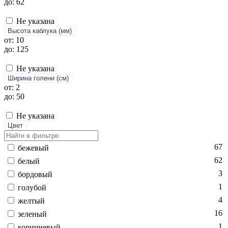
до: 62
Не указана
Высота каблука (мм)
от: 10
до: 125
Не указана
Ширина голени (см)
от: 2
до: 50
Не указана
Цвет
67
бе­жевый
62
бе­лый
3
бор­до­вый
1
го­лубой
4
жел­тый
16
зе­леный
1
ко­рич­не­вый