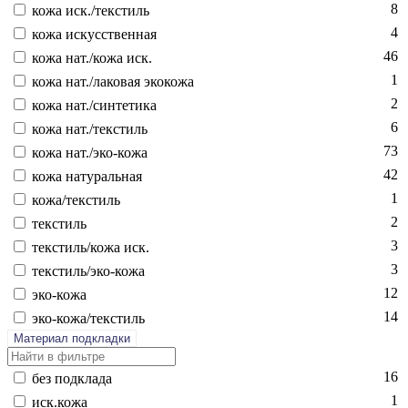
8
ко­жа иск./текс­тиль
4
ко­жа ис­кусс­твен­ная
46
ко­жа нат./ко­жа иск.
1
ко­жа нат./ла­ковая эко­кожа
2
ко­жа нат./син­те­тика
6
ко­жа нат./текс­тиль
73
ко­жа нат./эко-ко­жа
42
ко­жа на­тураль­ная
1
ко­жа/текс­тиль
2
текс­тиль
3
текс­тиль/ко­жа иск.
3
текс­тиль/эко-ко­жа
12
эко-ко­жа
14
эко-ко­жа/текс­тиль
Материал подкладки
16
без подк­ла­да
1
иск.ко­жа