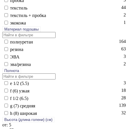
проб­ка
44
текс­тиль
2
текс­тиль + проб­ка
1
эко­кожа
Материал подошвы
164
по­ли­уре­тан
63
ре­зина
3
ЭВА
2
эва/ре­зина
Полнота
3
e 1/2 (5.5)
18
f (6) уз­кая
28
f 1/2 (6.5)
139
g (7) сред­няя
32
h (8) ши­рокая
Высота (длина голени) (cм)
от: 5