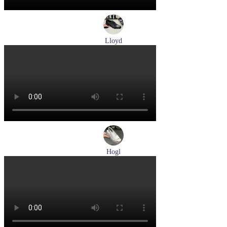
Lloyd
туфли мужские демисезонные Lloyd артикул 25-502-00
Размеры (RUS):
40,5
41
42
42,5
43
44
Перейти
к товару
Hogl
босоножки женские летние Hogl артикул 1102519-299
Размеры (RUS):
37
37,5
38
38,5
Перейти
к товару