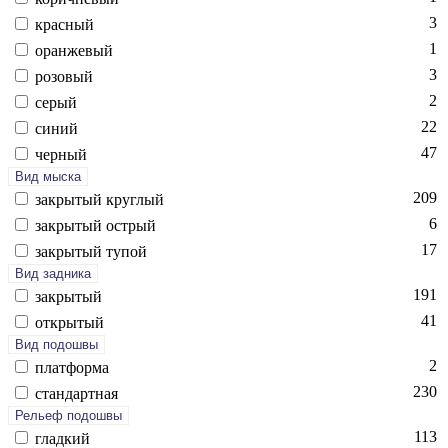
3
крас­ный
1
оран­же­вый
3
ро­зовый
2
се­рый
22
си­ний
47
чер­ный
Вид мыска
209
зак­ры­тый круг­лый
6
зак­ры­тый ост­рый
17
зак­ры­тый ту­пой
Вид задника
191
зак­ры­тый
41
отк­ры­тый
Вид подошвы
2
плат­форма
230
стан­дарт­ная
Рельеф подошвы
113
глад­кий