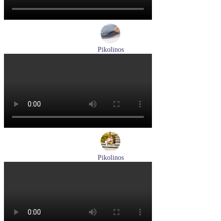
Pikolinos
кроссовки мужские демисезонные Pikolinos артикул M4U-
6046C1
Размеры (RUS):
43
44
Перейти
к товару
Pikolinos
кроссовки женские летние Pikolinos артикул W4R-6622C1
Размеры (RUS):
37
38
Перейти
к товару