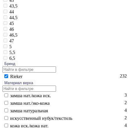
43
43,5
44
44,5
45
46
46,5
47
5
5,5
6,5
Бренд
232
Ri­eker
Материал верха
3
зам­ша нат./ко­жа иск.
2
зам­ша нат./эко-ко­жа
4
зам­ша на­тураль­ная
2
ис­кусс­твен­ный ну­бук/текс­тиль
4
ко­жа иск./ко­жа нат.