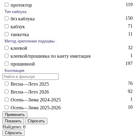
119
про­тек­тор
Тип каблука
150
без каб­лу­ка
71
каб­лук
11
тан­кетка
Метод крепления подошвы
32
кле­евой
1
кле­евой/про­шив­ка по кан­ту ими­тация
197
про­шив­ной
Коллекция
76
Вес­на—Ле­то 2025
92
Вес­на—Ле­то 2026
1
Осень—Зи­ма 2024-2025
10
Осень—Зи­ма 2025-2026
Показать
Сбросить
Найдено: 0
Сбросить