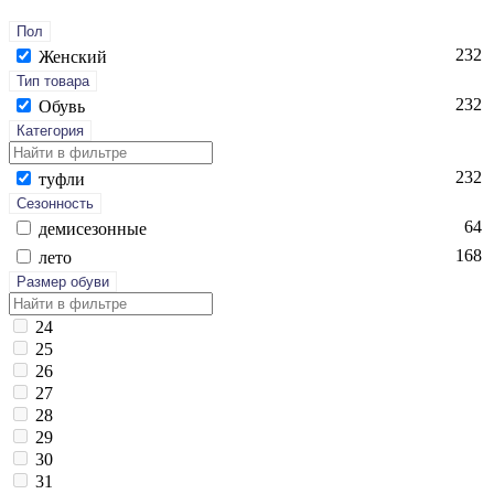
Пол
232
Женский
Тип товара
232
Обувь
Категория
232
туф­ли
Сезонность
64
де­мисе­зон­ные
168
ле­то
Размер обуви
24
25
26
27
28
29
30
31