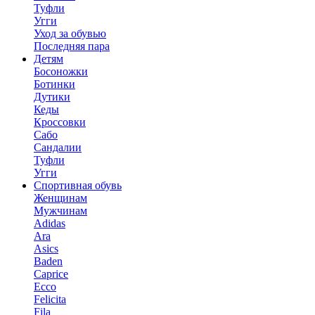
Туфли
Угги
Уход за обувью
Последняя пара
Детям
Босоножки
Ботинки
Дутики
Кеды
Кроссовки
Сабо
Сандалии
Туфли
Угги
Спортивная обувь
Женщинам
Мужчинам
Adidas
Ara
Asics
Baden
Caprice
Ecco
Felicita
Fila