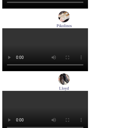
Pikolinos
лоферы женские летние Pikolinos артикул W4R-6729C1
Nata
Размеры (RUS):
37
38
39
Перейти
к товару
Lloyd
туфли мужские демисезонные Lloyd артикул 25-504-00
Размеры (RUS):
40,5
41
42
43
44
Перейти
к товару