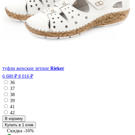
туфли женские летние
Rieker
6 680 ₽
8 016 ₽
36
37
38
39
41
42
Купить в 1 клик
Скидка
-16%