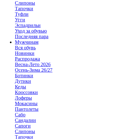
Слипоны
Тапочки
Туфли
Угги
Эспадрильи
Уход за обувью
Последняя пара
Мужчинам
Вся обувь
Новинки
Распродажа
Весна-Лето 2026
Осень-Зима 26/27
Ботинки
Дутики
Кеды
Кроссовки
Лоферы
Мокасины
Пантолеты
Сабо
Сандалии
Сапоги
Слипоны
Тапочки