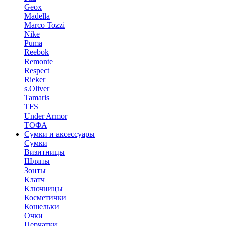
Geox
Madella
Marco Tozzi
Nike
Puma
Reebok
Remonte
Respect
Rieker
s.Oliver
Tamaris
TFS
Under Armor
ТОФА
Сумки и аксессуары
Сумки
Визитницы
Шляпы
Зонты
Клатч
Ключницы
Косметички
Кошельки
Очки
Перчатки