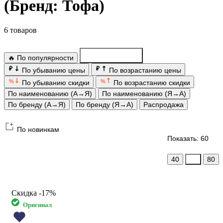
(Бренд: Тофа)
6 товаров
🔥 По популярности
По новинкам
₽
₽
По убыванию цены
По возрастанию цены
%
%
По убыванию скидки
По возрастанию скидки
По наименованию (А→Я)
По наименованию (Я→А)
По бренду (А→Я)
По бренду (Я→А)
Распродажа
По новинкам
Показать: 60
40
60
80
Скидка
-17%
Оригинал