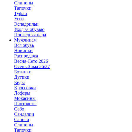
Слипоны
Тапочки
Туфли
Угги
Эспадрильи
Уход за обувью
Последняя пара
Мужчинам
Вся обувь
Новинки
Распродажа
Весна-Лето 2026
Осень-Зима 26/27
Ботинки
Дутики
Кеды
Кроссовки
Лоферы
Мокасины
Пантолеты
Сабо
Сандалии
Сапоги
Слипоны
Тапочки