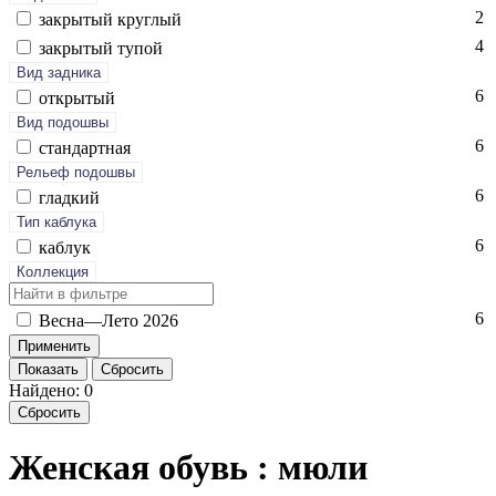
2
зак­ры­тый круг­лый
4
зак­ры­тый ту­пой
Вид задника
6
отк­ры­тый
Вид подошвы
6
стан­дарт­ная
Рельеф подошвы
6
глад­кий
Тип каблука
6
каб­лук
Коллекция
6
Вес­на—Ле­то 2026
Показать
Сбросить
Найдено: 0
Сбросить
Женская обувь : мюли