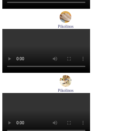
Pikolinos
ботинки женские демисезонные Pikolinos артикул W3W-
8564C1
Размеры (RUS):
36
37
38
39
40
Перейти
к товару
Pikolinos
туфли мужские летние Pikolinos артикул M4A-4266C1
синий/pacific
Размеры (RUS):
40
41
42
44
Перейти
к товару