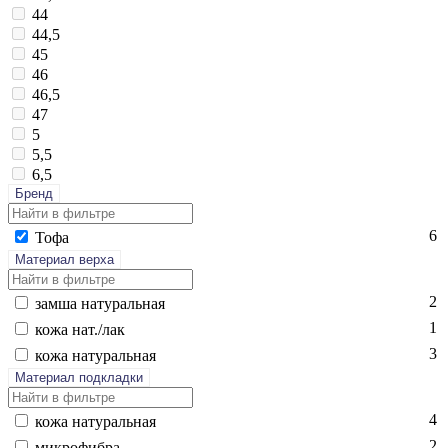
44
44,5
45
46
46,5
47
5
5,5
6,5
Бренд
6
То­фа
Материал верха
2
зам­ша на­тураль­ная
1
ко­жа нат./лак
3
ко­жа на­тураль­ная
Материал подкладки
4
ко­жа на­тураль­ная
2
мик­ро­фиб­ра