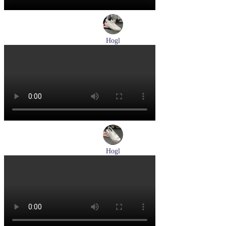
Hogl
кеды женские демисезонные Hogl артикул 1100310-899
Размеры (RUS):
36
37
37,5
38
Перейти
к товару
Hogl
босоножки женские летние Hogl артикул 1102519-299
Размеры (RUS):
37
37,5
38
38,5
Перейти
к товару