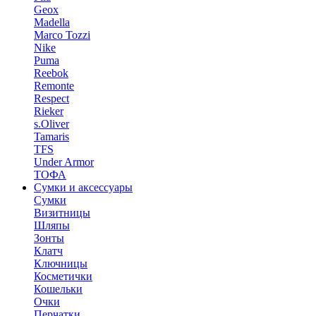
Geox
Madella
Marco Tozzi
Nike
Puma
Reebok
Remonte
Respect
Rieker
s.Oliver
Tamaris
TFS
Under Armor
ТОФА
Сумки и аксессуары
Сумки
Визитницы
Шляпы
Зонты
Клатч
Ключницы
Косметички
Кошельки
Очки
Перчатки