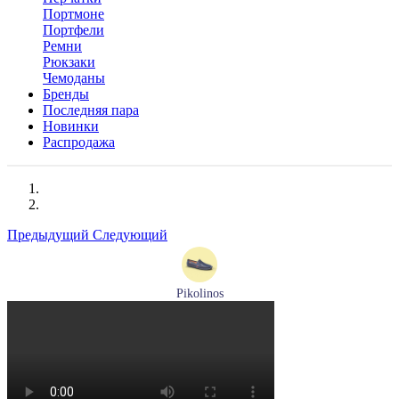
Портмоне
Портфели
Ремни
Рюкзаки
Чемоданы
Бренды
Последняя пара
Новинки
Распродажа
Предыдущий
Следующий
Pikolinos
мокасины мужские летние Pikolinos артикул 09Z-3100
Размеры (RUS):
40
Перейти
к товару