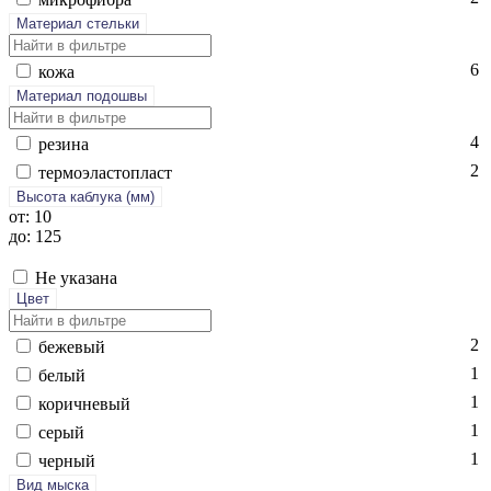
Материал стельки
6
ко­жа
Материал подошвы
4
ре­зина
2
тер­мо­элас­топласт
Высота каблука (мм)
от: 10
до: 125
Не указана
Цвет
2
бе­жевый
1
бе­лый
1
ко­рич­не­вый
1
се­рый
1
чер­ный
Вид мыска