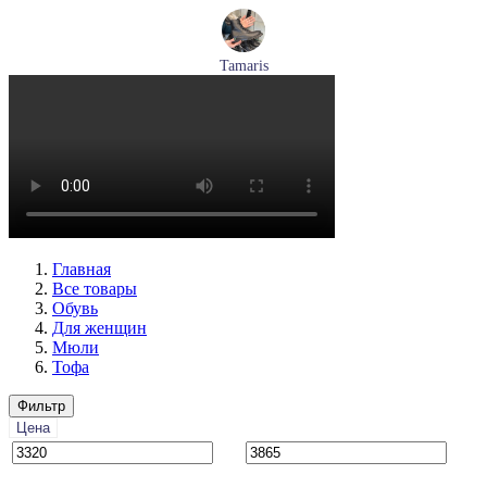
Tamaris
ботинки женские демисезонные Tamaris артикул 1-26269-
41-001
Размеры (RUS):
36
37
38
39
40
Перейти
к товару
Главная
Все товары
Обувь
Для женщин
Мюли
Тофа
Фильтр
Цена