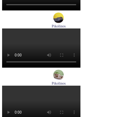
Pikolinos
мокасины мужские летние Pikolinos артикул 09Z-3100
Размеры (RUS):
40
Перейти
к товару
Pikolinos
босоножки женские летние Pikolinos артикул W8K-0741C2
Размеры (RUS):
37
38
39
Перейти
к товару