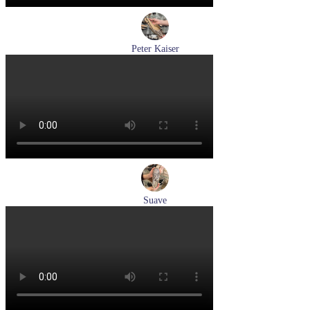
Peter Kaiser
туфли женские летние Peter Kaiser артикул 9-79481-46-780
Размеры (RUS):
37,5
38
38,5
39
40
Перейти
к товару
Suave
кроссовки женские демисезонные Suave артикул 21003T-
3126,TS26,0503
Размеры (RUS):
36
37
38
40
Перейти
к товару