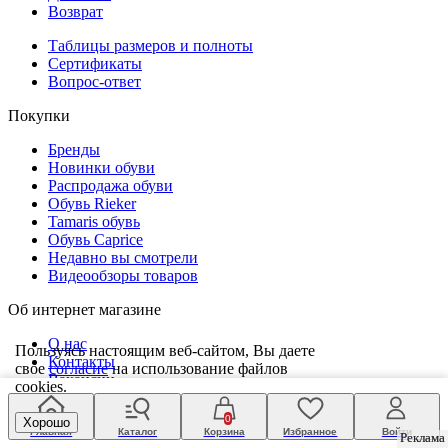
Возврат
Таблицы размеров и полноты
Сертификаты
Вопрос-ответ
Покупки
Бренды
Новинки обуви
Распродажа обуви
Обувь Rieker
Tamaris обувь
Обувь Caprice
Недавно вы смотрели
Видеообзоры товаров
Об интернет магазине
О нас
Пользуясь настоящим веб-сайтом, Вы даете
Контакты
свое
согласие
на использование файлов
Вакансии
cookies.
Статьи
Магазины
0
Хорошо
Карта сайта
Главная
Каталог
Корзина
Избранное
Войти
Реклама
Реклама