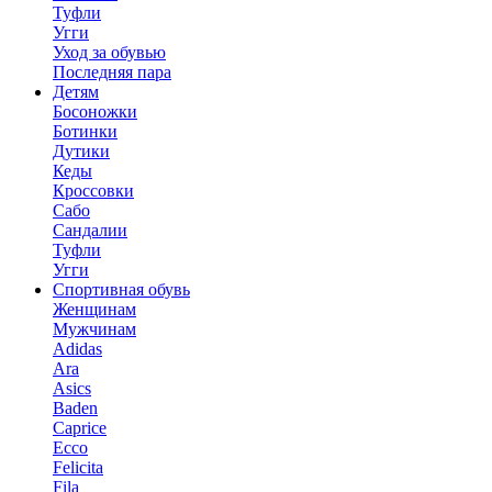
Туфли
Угги
Уход за обувью
Последняя пара
Детям
Босоножки
Ботинки
Дутики
Кеды
Кроссовки
Сабо
Сандалии
Туфли
Угги
Спортивная обувь
Женщинам
Мужчинам
Adidas
Ara
Asics
Baden
Caprice
Ecco
Felicita
Fila