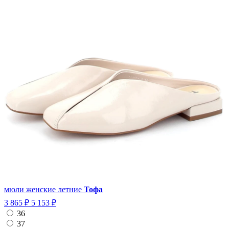
мюли женские летние
Тофа
3 865 ₽
5 153 ₽
36
37