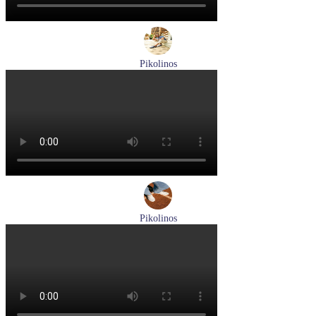
Pikolinos
туфли мужские летние Pikolinos артикул M4A-4266C1
синий/pacific
Размеры (RUS):
40
41
42
44
Перейти
к товару
Pikolinos
туфли женские летние Pikolinos артикул W0C-6621C1 Nata
Размеры (RUS):
37
38
39
Перейти
к товару