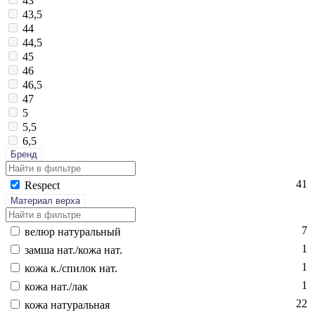
43
43,5
44
44,5
45
46
46,5
47
5
5,5
6,5
Бренд
41
Res­pect
Материал верха
7
ве­люр на­тураль­ный
1
зам­ша нат./ко­жа нат.
1
ко­жа к./спи­лок нат.
1
ко­жа нат./лак
22
ко­жа на­тураль­ная