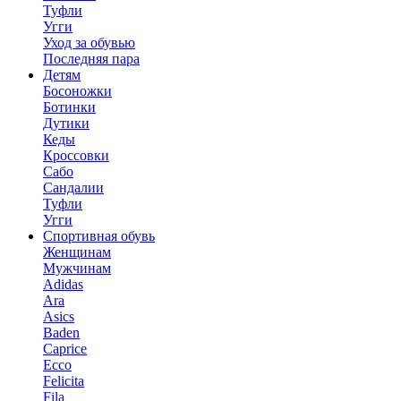
Туфли
Угги
Уход за обувью
Последняя пара
Детям
Босоножки
Ботинки
Дутики
Кеды
Кроссовки
Сабо
Сандалии
Туфли
Угги
Спортивная обувь
Женщинам
Мужчинам
Adidas
Ara
Asics
Baden
Caprice
Ecco
Felicita
Fila