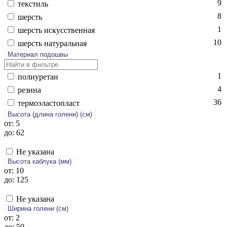
9
текс­тиль
8
шерсть
1
шерсть ис­кусс­твен­ная
10
шерсть на­тураль­ная
Материал подошвы
1
по­ли­уре­тан
4
ре­зина
36
тер­мо­элас­топласт
Высота (длина голени) (cм)
от: 5
до: 62
Не указана
Высота каблука (мм)
от: 10
до: 125
Не указана
Ширина голени (см)
от: 2
до: 50