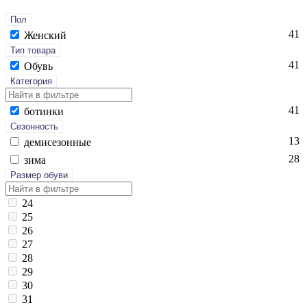
Пол
41
Женский
Тип товара
41
Обувь
Категория
41
бо­тин­ки
Сезонность
13
де­мисе­зон­ные
28
зи­ма
Размер обуви
24
25
26
27
28
29
30
31