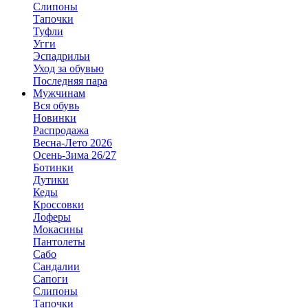
Слипоны
Тапочки
Туфли
Угги
Эспадрильи
Уход за обувью
Последняя пара
Мужчинам
Вся обувь
Новинки
Распродажа
Весна-Лето 2026
Осень-Зима 26/27
Ботинки
Дутики
Кеды
Кроссовки
Лоферы
Мокасины
Пантолеты
Сабо
Сандалии
Сапоги
Слипоны
Тапочки