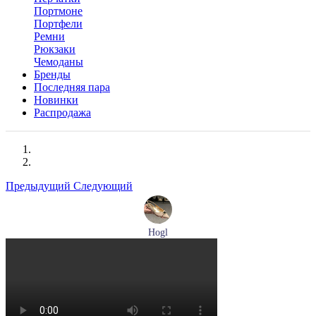
Портмоне
Портфели
Ремни
Рюкзаки
Чемоданы
Бренды
Последняя пара
Новинки
Распродажа
Предыдущий
Следующий
Hogl
туфли женские летние Hogl артикул 1101920-500
Размеры (RUS):
36
37
37,5
38
38,5
39
Перейти
к товару