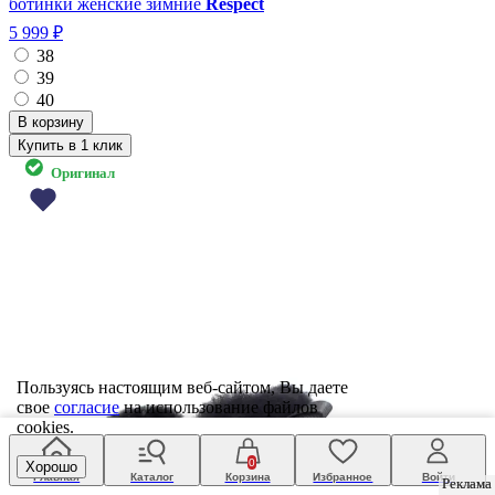
ботинки женские зимние
Respect
5 999 ₽
38
39
40
Купить в 1 клик
Оригинал
Пользуясь настоящим веб-сайтом, Вы даете
свое
согласие
на использование файлов
cookies.
0
Хорошо
Главная
Каталог
Корзина
Избранное
Войти
Реклама
Реклама