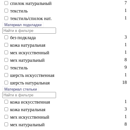
7
спи­лок на­тураль­ный
1
текс­тиль
1
текс­тиль/спи­лок нат.
Материал подкладки
3
без подк­ла­да
1
ко­жа на­тураль­ная
1
мех ис­кусс­твен­ный
8
мех на­тураль­ный
9
текс­тиль
1
шерсть ис­кусс­твен­ная
18
шерсть на­тураль­ная
Материал стельки
1
ко­жа ис­кусс­твен­ная
3
ко­жа на­тураль­ная
1
мех ис­кусс­твен­ный
8
мех на­тураль­ный