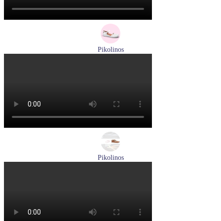
Pikolinos
сандалии женские летние Pikolinos артикул 655-0906
Размеры (RUS):
38
Перейти
к товару
Pikolinos
ботинки женские зимние Pikolinos артикул W3W-N8564ST
Размеры (RUS):
37
Перейти
к товару