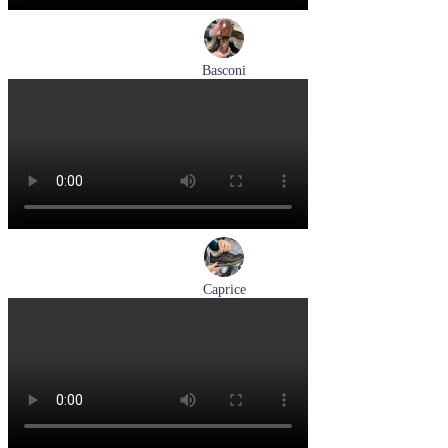
Basconi
туфли женские демисезонные Basconi артикул 701284B3-
YP
Размеры (RUS):
37
38
39
Перейти
к товару
Caprice
кроссовки женские демисезонные Caprice артикул 9-23734-
45-019
Размеры (RUS):
36
37
38
39
41
Перейти
к товару