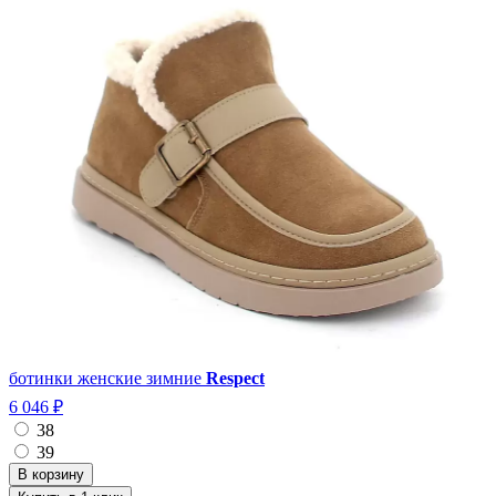
ботинки женские зимние
Respect
6 046 ₽
38
39