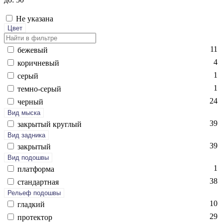
Не указана
Цвет
11
бе­жевый
4
ко­рич­не­вый
1
се­рый
1
тем­но-се­рый
24
чер­ный
Вид мыска
39
зак­ры­тый круг­лый
Вид задника
39
зак­ры­тый
Вид подошвы
1
плат­форма
38
стан­дарт­ная
Рельеф подошвы
10
глад­кий
29
про­тек­тор