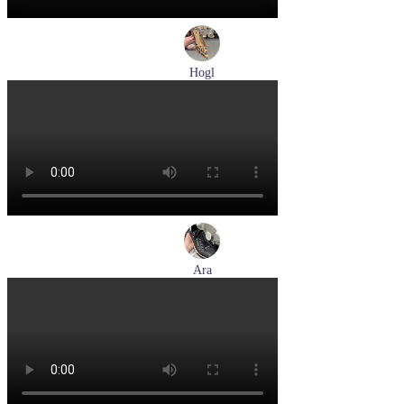
Hogl
туфли женские летние Hogl артикул 1104617-2272
Размеры (RUS):
36
38,5
39
Перейти
к товару
Ara
кеды женские демисезонные Ara артикул 1234432-70
Размеры (RUS):
37
37,5
38
38,5
39
40
Перейти
к товару