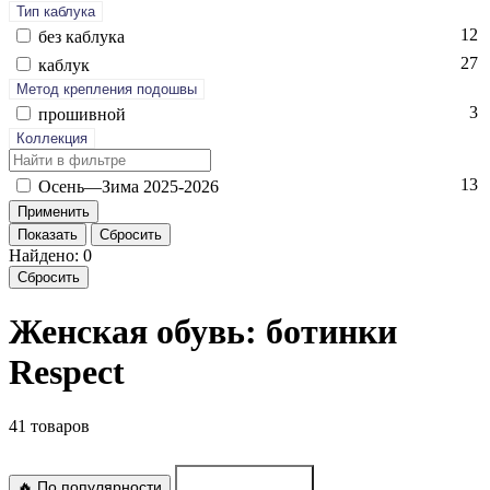
Тип каблука
12
без каб­лу­ка
27
каб­лук
Метод крепления подошвы
3
про­шив­ной
Коллекция
13
Осень—Зи­ма 2025-2026
Показать
Сбросить
Найдено: 0
Сбросить
Женская обувь: ботинки
Respect
41 товаров
🔥 По популярности
По новинкам