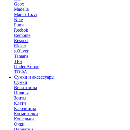
Geox
Madella
Marco Tozzi
Nike
Puma
Reebok
Remonte
Respect
Rieker
s.Oliver
Tamaris
TFS
Under Armor
ТОФА
Сумки и аксессуары
Сумки
Визитницы
Шляпы
Зонты
Клатч
Ключницы
Косметички
Кошельки
Очки
Перчатки