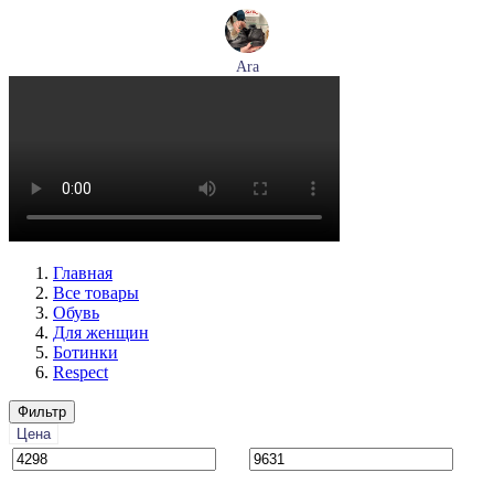
Ara
ботинки женские демисезонные Ara артикул 1211266-01
Размеры (RUS):
39
40
Перейти
к товару
Главная
Все товары
Обувь
Для женщин
Ботинки
Respect
Фильтр
Цена