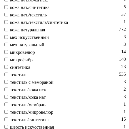
5
ко­жа нат./син­те­тика
37
ко­жа нат./текс­тиль
1
ко­жа нат./текс­тиль/син­те­тика
772
ко­жа на­тураль­ная
3
мех ис­кусс­твен­ный
3
мех на­тураль­ный
14
мик­ро­велюр
140
мик­ро­фиб­ра
23
син­те­тика
535
текс­тиль
3
текс­тиль с мемб­ра­ной
2
текс­тиль/ко­жа иск.
3
текс­тиль/ко­жа нат.
1
текс­тиль/мемб­ра­на
1
текс­тиль/мик­ро­велюр
15
текс­тиль/син­те­тика
1
шерсть ис­кусс­твен­ная