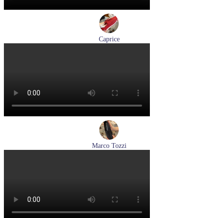
Caprice
кроссовки женские демисезонные Caprice артикул 9-23717-
46-523
Размеры (RUS):
40
Перейти
к товару
Marco Tozzi
лоферы женские демисезонные Marco Tozzi артикул 2-
24218-42-00B
Размеры (RUS):
36
37
38
39
40
41
Перейти
к товару