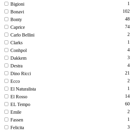
1
Bi­gi­oni
102
Bo­navi
48
Bon­ty
74
Cap­ri­ce
2
Car­lo Bel­li­ni
1
Clarks
4
Conh­pol
3
Dak­kem
4
Dest­ra
21
Di­no Ric­ci
2
Ec­co
1
El Na­tura­lis­ta
14
El Ros­so
60
EL Tem­po
2
Emi­le
1
Fas­sen
3
Fe­lici­ta