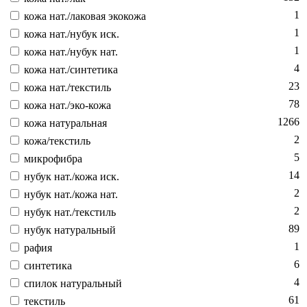
1
ко­жа нат./ла­ковая эко­кожа
1
ко­жа нат./ну­бук иск.
1
ко­жа нат./ну­бук нат.
4
ко­жа нат./син­те­тика
23
ко­жа нат./текс­тиль
78
ко­жа нат./эко-ко­жа
1266
ко­жа на­тураль­ная
2
ко­жа/текс­тиль
5
мик­ро­фиб­ра
14
ну­бук нат./ко­жа иск.
2
ну­бук нат./ко­жа нат.
2
ну­бук нат./текс­тиль
89
ну­бук на­тураль­ный
1
ра­фия
6
син­те­тика
4
спи­лок на­тураль­ный
61
текс­тиль