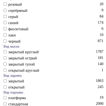
20
ро­зовый
9
се­реб­ря­ный
84
се­рый
174
си­ний
6
фи­оле­товый
10
ха­ки
871
чер­ный
Вид мыска
1787
зак­ры­тый круг­лый
181
зак­ры­тый ост­рый
140
зак­ры­тый ту­пой
1
отк­ры­тый круг­лый
Вид задника
1863
зак­ры­тый
245
отк­ры­тый
Вид подошвы
19
плат­форма
2090
стан­дарт­ная