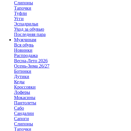
Слипоны
Тапочки
Туфли
Угги
Эспадрильи
Уход за обувью
Последняя пара
Мужчинам
Вся обувь
Новинки
Распродажа
Весна-Лето 2026
Осень-Зима 26/27
Ботинки
Дутики
Кеды
Кроссовки
Лоферы
Мокасины
Пантолеты
Сабо
Сандалии
Сапоги
Слипоны
Тапочки