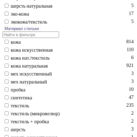
5
шерсть на­тураль­ная
17
эко-ко­жа
5
эко­кожа/текс­тиль
Материал стельки
814
ко­жа
110
ко­жа ис­кусс­твен­ная
6
ко­жа нат./текс­тиль
921
ко­жа на­тураль­ная
3
мех ис­кусс­твен­ный
3
мех на­тураль­ный
10
проб­ка
47
син­те­тика
235
текс­тиль
2
текс­тиль (мик­ро­велюр)
2
текс­тиль + проб­ка
3
шерсть
1