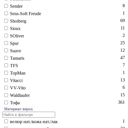
8
Sem­ler
1
Sens-Soft Fre­ude
69
Sho­iberg
11
Si­oux
2
SO­liver
25
Spur
12
Su­ave
47
Ta­maris
7
TFS
1
Top­Man
13
Vi­tac­ci
6
VV-Vi­to
15
Wald­la­ufer
361
То­фа
Материал верха
1
ве­люр нат./ко­жа нат./лак