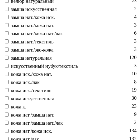
23
ве­люр на­тураль­ный
2
зам­ша ис­кусс­твен­ная
4
зам­ша нат./ко­жа иск.
3
зам­ша нат./ко­жа нат.
6
зам­ша нат./ко­жа нат./лак
3
зам­ша нат./текс­тиль
3
зам­ша нат./эко-ко­жа
120
зам­ша на­тураль­ная
3
ис­кусс­твен­ный ну­бук/текс­тиль
10
ко­жа иск./ко­жа нат.
8
ко­жа иск./лак
19
ко­жа иск./текс­тиль
30
ко­жа ис­кусс­твен­ная
23
ко­жа к.
9
ко­жа нат./зам­ша нат.
2
ко­жа нат./зам­ша нат./лак
134
ко­жа нат./ко­жа иск.
132
ко­жа нат./лак