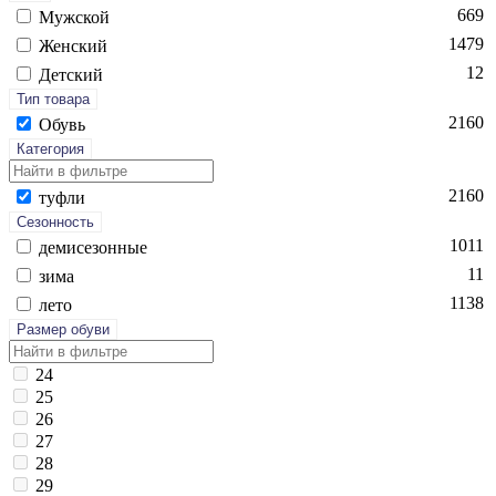
669
Мужской
1479
Женский
12
Детский
Тип товара
2160
Обувь
Категория
2160
туф­ли
Сезонность
1011
де­мисе­зон­ные
11
зи­ма
1138
ле­то
Размер обуви
24
25
26
27
28
29