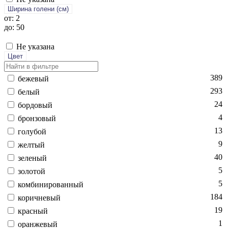
Ширина голени (см)
от: 2
до: 50
Не указана
Цвет
389
бе­жевый
293
бе­лый
24
бор­до­вый
4
брон­зо­вый
13
го­лубой
9
жел­тый
40
зе­леный
5
зо­лотой
5
ком­би­ниро­ван­ный
184
ко­рич­не­вый
19
крас­ный
1
оран­же­вый