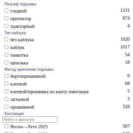
Рельеф подошвы
1231
глад­кий
874
про­тек­тор
4
трак­торный
Тип каблука
1020
без каб­лу­ка
1017
каб­лук
54
тан­кетка
18
шпиль­ка
Метод крепления подошвы
6
бор­топро­шив­ной
68
кле­евой
5
кле­евой/про­шив­ка по кан­ту ими­тация
3
лить­евой
528
про­шив­ной
Коллекция
507
Вес­на—Ле­то 2025