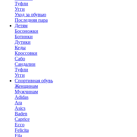
Туфли
Угги
Уход за обувью
Последняя пара
Детям
Босоножки
Ботинки
Дутики
Кеды
Кроссовки
Сабо
Сандалии
Туфли
Угги
Спортивная обувь
Женщинам
Мужчинам
Adidas
Ara
Asics
Baden
Caprice
Ecco
Felicita
Fila