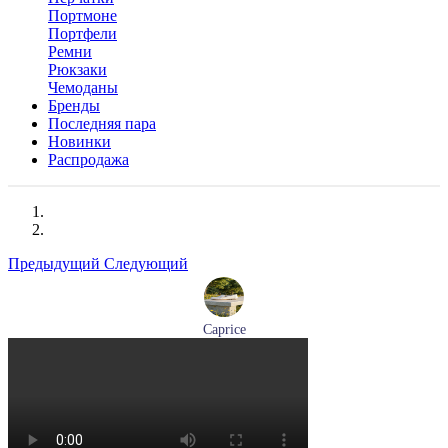
Портмоне
Портфели
Ремни
Рюкзаки
Чемоданы
Бренды
Последняя пара
Новинки
Распродажа
Предыдущий
Следующий
Caprice
мокасины женские демисезонные Caprice артикул 9-24652-
44-877
Размеры (RUS):
36
41
Перейти
к товару