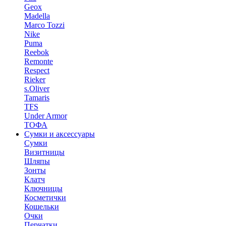
Geox
Madella
Marco Tozzi
Nike
Puma
Reebok
Remonte
Respect
Rieker
s.Oliver
Tamaris
TFS
Under Armor
ТОФА
Сумки и аксессуары
Сумки
Визитницы
Шляпы
Зонты
Клатч
Ключницы
Косметички
Кошельки
Очки
Перчатки