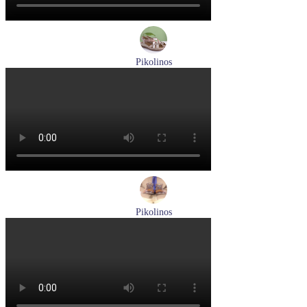
Pikolinos
босоножки женские летние Pikolinos артикул W8K-0741C2
Размеры (RUS):
37
38
39
Перейти
к товару
Pikolinos
ботинки мужские демисезонные Pikolinos артикул M2M-
8156C1
Размеры (RUS):
41
43
44
45
Перейти
к товару