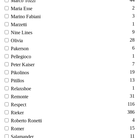
Mar­co Toz­zi
2
Ma­ria Es­se
3
Ma­rino Fa­bi­ani
1
Mar­zetti
9
Ni­ne Li­nes
28
Oli­via
6
Pa­ker­son
1
Pel­le­gi­oco
7
Pe­ter Ka­iser
19
Pi­koli­nos
13
Pi­til­los
1
Re­laxs­hoe
31
Re­mon­te
116
Res­pect
386
Ri­eker
4
Ro­ber­to Ro­net­ti
15
Ro­mer
11
Sa­laman­der