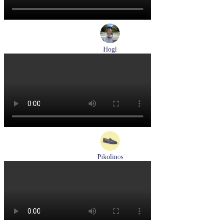
Hogl
туфли женские летние Hogl артикул 1100109-299
Размеры (RUS):
36
37
38
38,5
39
Перейти
к товару
Pikolinos
мокасины мужские летние Pikolinos артикул 09Z-3100
Размеры (RUS):
40
Перейти
к товару