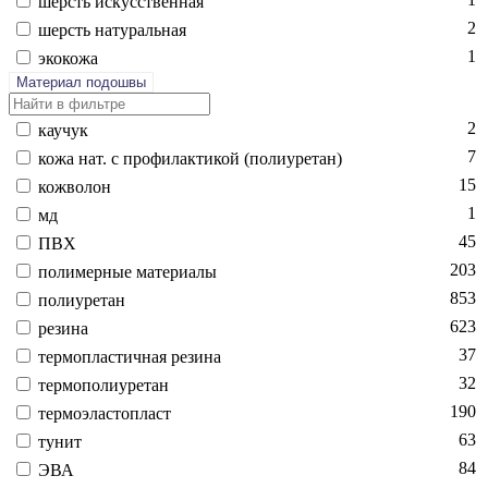
шерсть ис­кусс­твен­ная
2
шерсть на­тураль­ная
1
эко­кожа
Материал подошвы
2
ка­учук
7
ко­жа нат. с про­филак­ти­кой (по­ли­уре­тан)
15
кож­во­лон
1
мд
45
ПВХ
203
по­лимер­ные ма­тери­алы
853
по­ли­уре­тан
623
ре­зина
37
тер­моплас­тичная ре­зина
32
тер­мо­поли­уре­тан
190
тер­мо­элас­топласт
63
ту­нит
84
ЭВА