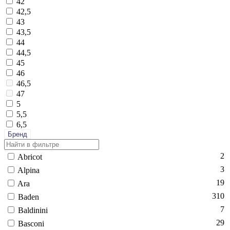
42
42,5
43
43,5
44
44,5
45
46
46,5
47
5
5,5
6,5
Бренд
2
Ab­ri­cot
3
Al­pi­na
19
Ara
310
Ba­den
7
Bal­di­nini
29
Bas­co­ni