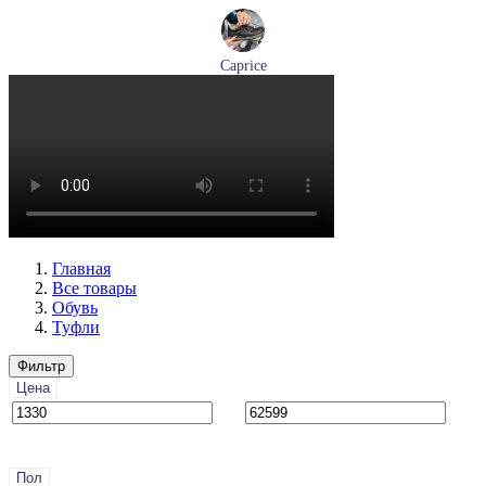
Caprice
кроссовки женские демисезонные Caprice артикул 9-23734-
45-019
Размеры (RUS):
36
37
38
39
41
Перейти
к товару
Главная
Все товары
Обувь
Туфли
Фильтр
Цена
Пол