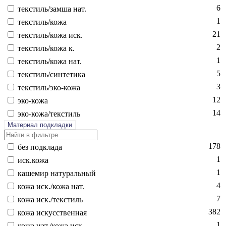
6
текс­тиль/зам­ша нат.
1
текс­тиль/ко­жа
21
текс­тиль/ко­жа иск.
2
текс­тиль/ко­жа к.
1
текс­тиль/ко­жа нат.
5
текс­тиль/син­те­тика
3
текс­тиль/эко-ко­жа
12
эко-ко­жа
14
эко-ко­жа/текс­тиль
Материал подкладки
178
без подк­ла­да
1
иск.ко­жа
1
ка­шемир на­тураль­ный
4
ко­жа иск./ко­жа нат.
7
ко­жа иск./текс­тиль
382
ко­жа ис­кусс­твен­ная
1
ко­жа нат./ко­жа иск.