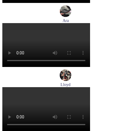
Ara
кеды женские демисезонные Ara артикул 1250016-20
Размеры (RUS):
37
37,5
38
38,5
39
40
Перейти
к товару
Lloyd
туфли мужские демисезонные Lloyd артикул 24-625-20
Размеры (RUS):
40,5
41
42
42,5
43
44
Перейти
к товару