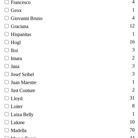
4
Fran­cesco
1
Ge­ox
4
Gi­ovan­ni Bru­no
12
Gra­ci­ana
1
His­pa­nitas
16
Hogl
3
Iloz
2
Ima­ra
3
Ja­na
3
Jo­sef Se­ibel
1
Ju­an Ma­est­re
2
Just Co­utu­re
31
Llo­yd
8
Lo­iter
1
Lu­iza Bel­ly
10
Luk­me
70
Ma­del­la
44