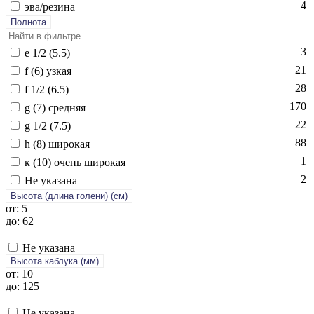
4
эва/ре­зина
Полнота
3
e 1/2 (5.5)
21
f (6) уз­кая
28
f 1/2 (6.5)
170
g (7) сред­няя
22
g 1/2 (7.5)
88
h (8) ши­рокая
1
к (10) очень ши­рокая
2
Не ука­зана
Высота (длина голени) (cм)
от: 5
до: 62
Не указана
Высота каблука (мм)
от: 10
до: 125
Не указана