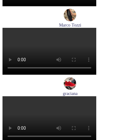
Marco Tozzi
лоферы женские демисезонные Marco Tozzi артикул 2-
24218-42-00B
Размеры (RUS):
36
37
38
39
40
41
Перейти
к товару
graciana
кроссовки женские демисезонные graciana артикул QS390-
F209-41
Размеры (RUS):
40
41
Перейти
к товару