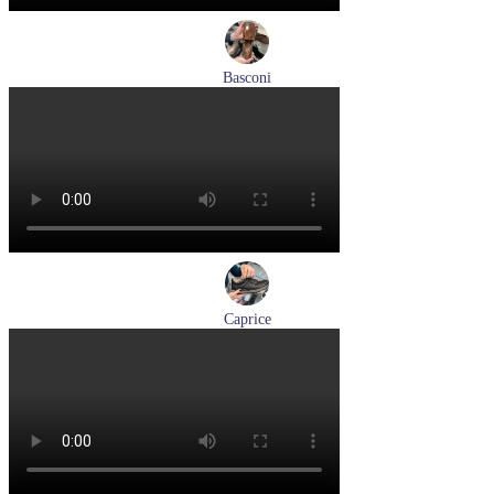
Basconi
туфли женские демисезонные Basconi артикул 701284B3-
YP
Размеры (RUS):
37
38
39
Перейти
к товару
Caprice
кроссовки женские демисезонные Caprice артикул 9-23734-
45-019
Размеры (RUS):
36
37
38
39
41
Перейти
к товару