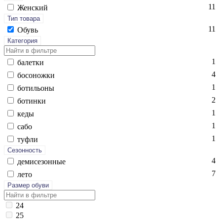
11
Женский
Тип товара
11
Обувь
Категория
1
ба­лет­ки
4
бо­сонож­ки
1
бо­тиль­оны
2
бо­тин­ки
1
ке­ды
1
са­бо
1
туф­ли
Сезонность
4
де­мисе­зон­ные
7
ле­то
Размер обуви
24
25