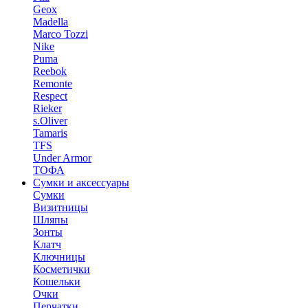
Geox
Madella
Marco Tozzi
Nike
Puma
Reebok
Remonte
Respect
Rieker
s.Oliver
Tamaris
TFS
Under Armor
ТОФА
Сумки и аксессуары
Сумки
Визитницы
Шляпы
Зонты
Клатч
Ключницы
Косметички
Кошельки
Очки
Перчатки