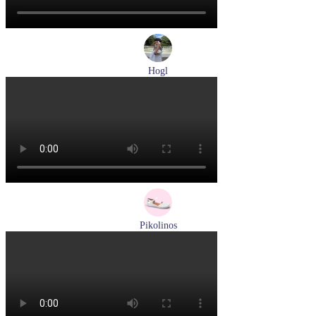
Hogl
туфли женские летние Hogl артикул 1100109-299
Размеры (RUS):
36
37
38
38,5
39
Перейти
к товару
Pikolinos
сандалии женские летние Pikolinos артикул 655-0906
Размеры (RUS):
38
Перейти
к товару