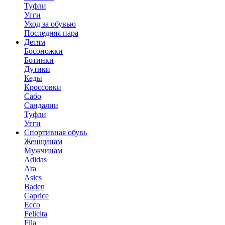
Туфли
Угги
Уход за обувью
Последняя пара
Детям
Босоножки
Ботинки
Дутики
Кеды
Кроссовки
Сабо
Сандалии
Туфли
Угги
Спортивная обувь
Женщинам
Мужчинам
Adidas
Ara
Asics
Baden
Caprice
Ecco
Felicita
Fila