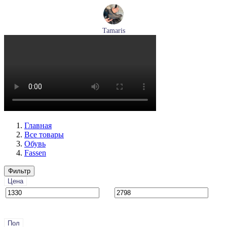
Tamaris
ботинки женские демисезонные Tamaris артикул 1-26269-
41-001
Размеры (RUS):
36
37
38
39
40
Перейти
к товару
Главная
Все товары
Обувь
Fassen
Фильтр
Цена
Пол