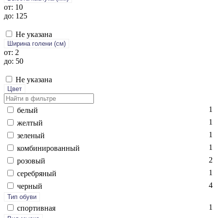
от: 10
до: 125
Не указана
Ширина голени (см)
от: 2
до: 50
Не указана
Цвет
1
бе­лый
1
жел­тый
1
зе­леный
1
ком­би­ниро­ван­ный
2
ро­зовый
1
се­реб­ря­ный
4
чер­ный
Тип обуви
1
спор­тивная