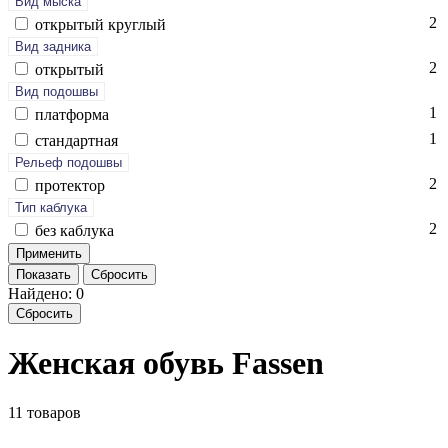
Вид мыска
2
отк­ры­тый круг­лый
Вид задника
2
отк­ры­тый
Вид подошвы
1
плат­форма
1
стан­дарт­ная
Рельеф подошвы
2
про­тек­тор
Тип каблука
2
без каб­лу­ка
Показать
Сбросить
Найдено: 0
Сбросить
Женская обувь Fassen
11 товаров