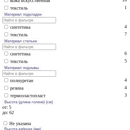
ко­жа ис­кусс­твен­ная
1
текс­тиль
Материал подкладки
4
син­те­тика
7
текс­тиль
Материал стельки
6
син­те­тика
5
текс­тиль
Материал подошвы
4
по­ли­уре­тан
4
ре­зина
3
тер­мо­элас­топласт
Высота (длина голени) (cм)
от: 5
до: 62
Не указана
Высота каблука (мм)