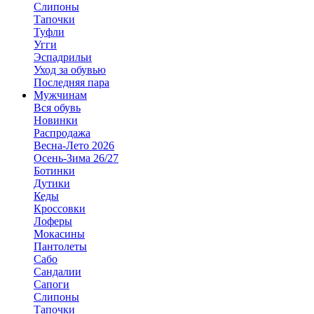
Слипоны
Тапочки
Туфли
Угги
Эспадрильи
Уход за обувью
Последняя пара
Мужчинам
Вся обувь
Новинки
Распродажа
Весна-Лето 2026
Осень-Зима 26/27
Ботинки
Дутики
Кеды
Кроссовки
Лоферы
Мокасины
Пантолеты
Сабо
Сандалии
Сапоги
Слипоны
Тапочки