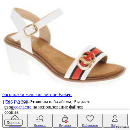
босоножки женские летние
Fassen
Пользуясь настоящим веб-сайтом, Вы даете
1 596 ₽
2 399 ₽
свое
согласие
на использование файлов
40
cookies.
Купить в 1 клик
0
Хорошо
Скидка
-33%
Главная
Каталог
Корзина
Избранное
Войти
Реклама
Реклама