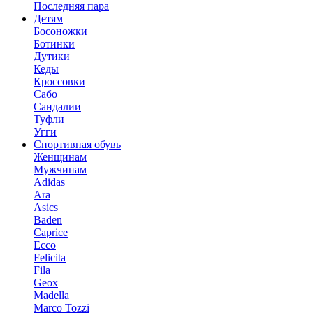
Последняя пара
Детям
Босоножки
Ботинки
Дутики
Кеды
Кроссовки
Сабо
Сандалии
Туфли
Угги
Спортивная обувь
Женщинам
Мужчинам
Adidas
Ara
Asics
Baden
Caprice
Ecco
Felicita
Fila
Geox
Madella
Marco Tozzi