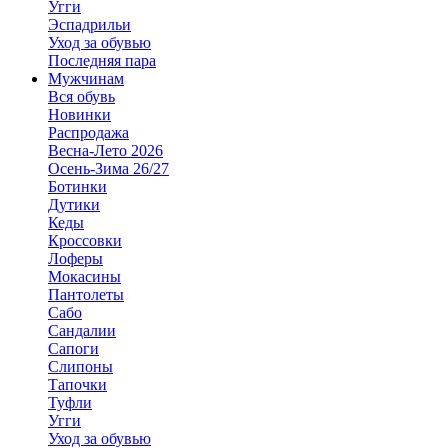
Угги
Эспадрильи
Уход за обувью
Последняя пара
Мужчинам
Вся обувь
Новинки
Распродажа
Весна-Лето 2026
Осень-Зима 26/27
Ботинки
Дутики
Кеды
Кроссовки
Лоферы
Мокасины
Пантолеты
Сабо
Сандалии
Сапоги
Слипоны
Тапочки
Туфли
Угги
Уход за обувью