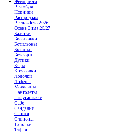
Женщинам
Вся обувь
Новинки
Распродажа
Весна-Лето 2026
Осень-Зима 26/27
Балетки
Босоножки
Ботильоны
Ботинки
Ботфорты
Дутики
Кеды
Кроссовки
Лодочки
Лоферы
Мокасины
Пантолеты
Полусапожки
Сабо
Сандалии
Сапоги
Слипоны
Тапочки
Туфли