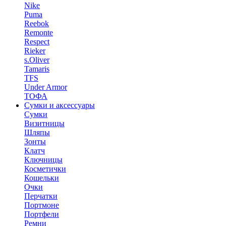
Nike
Puma
Reebok
Remonte
Respect
Rieker
s.Oliver
Tamaris
TFS
Under Armor
ТОФА
Сумки и аксессуары
Сумки
Визитницы
Шляпы
Зонты
Клатч
Ключницы
Косметички
Кошельки
Очки
Перчатки
Портмоне
Портфели
Ремни