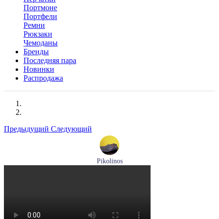
Портмоне
Портфели
Ремни
Рюкзаки
Чемоданы
Бренды
Последняя пара
Новинки
Распродажа
Предыдущий
Следующий
Pikolinos
мокасины мужские летние Pikolinos артикул 09Z-3100
Размеры (RUS):
40
Перейти
к товару