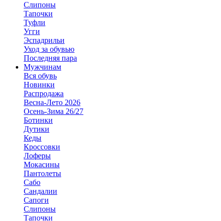
Слипоны
Тапочки
Туфли
Угги
Эспадрильи
Уход за обувью
Последняя пара
Мужчинам
Вся обувь
Новинки
Распродажа
Весна-Лето 2026
Осень-Зима 26/27
Ботинки
Дутики
Кеды
Кроссовки
Лоферы
Мокасины
Пантолеты
Сабо
Сандалии
Сапоги
Слипоны
Тапочки