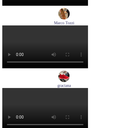
Marco Tozzi
лоферы женские демисезонные Marco Tozzi артикул 2-
24218-42-30F
Размеры (RUS):
36
37
39
40
Перейти
к товару
graciana
кроссовки женские демисезонные graciana артикул QS390-
F209-41
Размеры (RUS):
40
41
Перейти
к товару