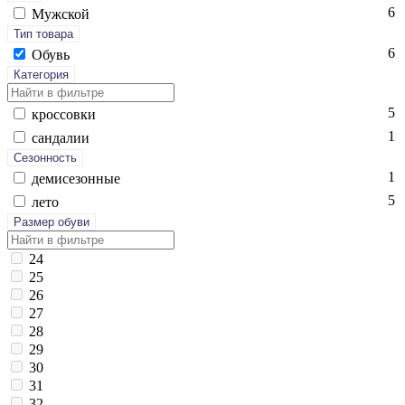
6
Мужской
Тип товара
6
Обувь
Категория
5
крос­совки
1
сан­да­лии
Сезонность
1
де­мисе­зон­ные
5
ле­то
Размер обуви
24
25
26
27
28
29
30
31
32