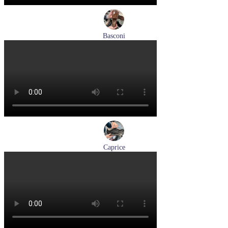
Basconi
туфли женские демисезонные Basconi артикул 701284B3-
YP
Размеры (RUS):
37
38
39
Перейти
к товару
Caprice
кроссовки женские демисезонные Caprice артикул 9-23734-
45-019
Размеры (RUS):
36
37
38
39
41
Перейти
к товару