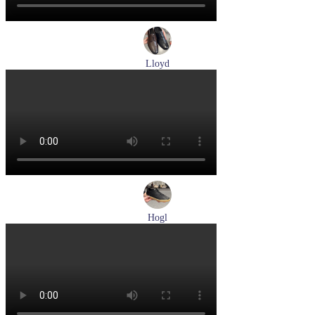
Lloyd
туфли мужские демисезонные Lloyd артикул 25-504-07
Размеры (RUS):
40,5
42
42,5
43
44
Перейти
к товару
Hogl
кеды женские демисезонные Hogl артикул 1100316-100
Размеры (RUS):
36
37
37,5
38
38,5
39
Перейти
к товару