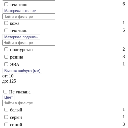
6
текс­тиль
Материал стельки
1
ко­жа
5
текс­тиль
Материал подошвы
2
по­ли­уре­тан
3
ре­зина
1
ЭВА
Высота каблука (мм)
от: 10
до: 125
Не указана
Цвет
1
бе­лый
1
се­рый
3
си­ний