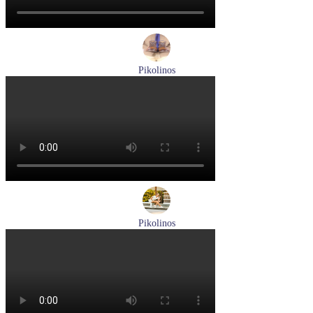
Pikolinos
ботинки мужские демисезонные Pikolinos артикул M2M-
8156C1
Размеры (RUS):
41
43
44
45
Перейти
к товару
Pikolinos
кроссовки женские летние Pikolinos артикул W4R-6622C1
Размеры (RUS):
37
38
Перейти
к товару