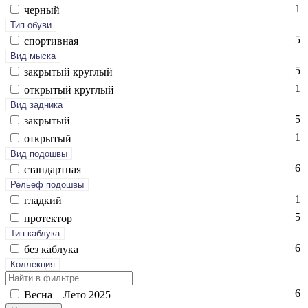
1
чер­ный
Тип обуви
5
спор­тивная
Вид мыска
5
зак­ры­тый круг­лый
1
отк­ры­тый круг­лый
Вид задника
5
зак­ры­тый
1
отк­ры­тый
Вид подошвы
6
стан­дарт­ная
Рельеф подошвы
1
глад­кий
5
про­тек­тор
Тип каблука
6
без каб­лу­ка
Коллекция
6
Вес­на—Ле­то 2025