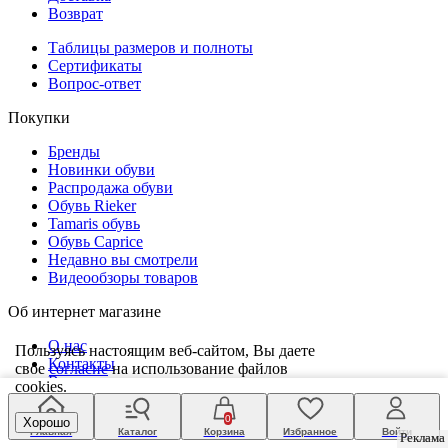
Возврат
Таблицы размеров и полноты
Сертификаты
Вопрос-ответ
Покупки
Бренды
Новинки обуви
Распродажа обуви
Обувь Rieker
Tamaris обувь
Обувь Caprice
Недавно вы смотрели
Видеообзоры товаров
Об интернет магазине
О нас
Пользуясь настоящим веб-сайтом, Вы даете
Контакты
свое
согласие
на использование файлов
Вакансии
cookies.
Статьи
Магазины
0
Хорошо
Главная
Каталог
Корзина
Избранное
Войти
Карта сайта
Реклама
Реклама