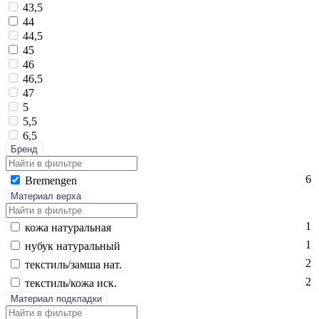
43,5
44
44,5
45
46
46,5
47
5
5,5
6,5
Бренд
6
Bre­men­gen
Материал верха
1
ко­жа на­тураль­ная
1
ну­бук на­тураль­ный
2
текс­тиль/зам­ша нат.
2
текс­тиль/ко­жа иск.
Материал подкладки