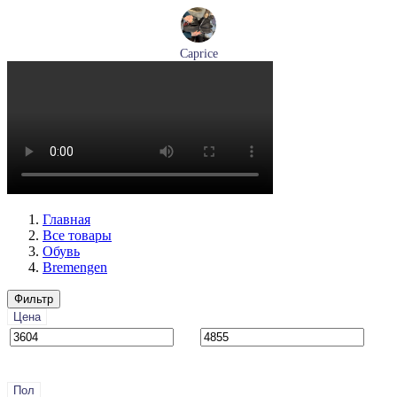
Caprice
ботинки женские зимние Caprice артикул 9-26219-41-040
Размеры (RUS):
36
37
38
39
40
41
Перейти
к товару
Главная
Все товары
Обувь
Bremengen
Фильтр
Цена
Пол