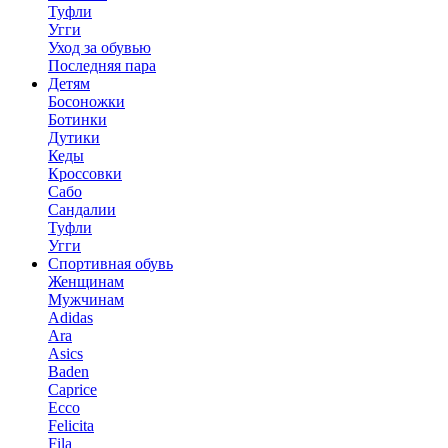
Туфли
Угги
Уход за обувью
Последняя пара
Детям
Босоножки
Ботинки
Дутики
Кеды
Кроссовки
Сабо
Сандалии
Туфли
Угги
Спортивная обувь
Женщинам
Мужчинам
Adidas
Ara
Asics
Baden
Caprice
Ecco
Felicita
Fila