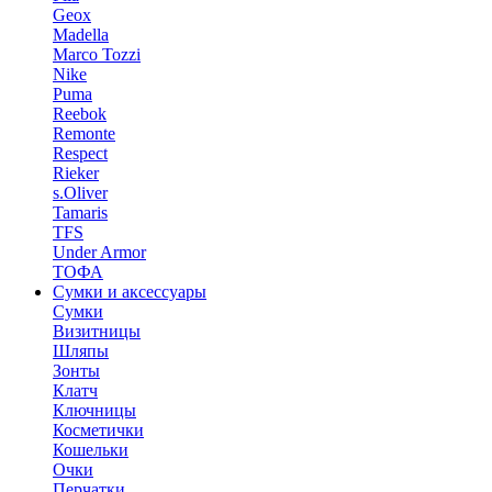
Geox
Madella
Marco Tozzi
Nike
Puma
Reebok
Remonte
Respect
Rieker
s.Oliver
Tamaris
TFS
Under Armor
ТОФА
Сумки и аксессуары
Сумки
Визитницы
Шляпы
Зонты
Клатч
Ключницы
Косметички
Кошельки
Очки
Перчатки