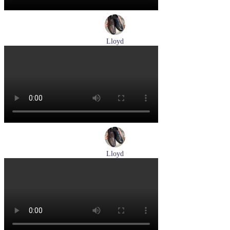
Lloyd
туфли мужские демисезонные Lloyd артикул 25-504-07
Размеры (RUS):
40,5
42
42,5
43
44
Перейти
к товару
Lloyd
туфли мужские демисезонные Lloyd артикул 25-504-00
Размеры (RUS):
40,5
41
42
43
44
Перейти
к товару