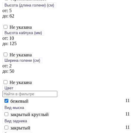
Высота (длина голени) (cм)
от: 5
до: 62
Не указана
Высота каблука (мм)
от: 10
до: 125
Не указана
Ширина голени (см)
от: 2
до: 50
Не указана
Цвет
11
бе­жевый
Вид мыска
11
зак­ры­тый круг­лый
Вид задника
11
зак­ры­тый