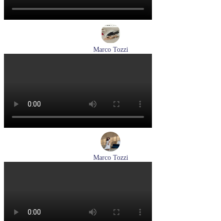
Marco Tozzi
туфли женские летние Marco Tozzi артикул 2-29409-44-520
Размеры (RUS):
36
37
38
39
40
Перейти
к товару
Marco Tozzi
лодочки женские летние Marco Tozzi артикул 2-82404-42-
100
Размеры (RUS):
36
37
39
40
41
Перейти
к товару