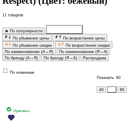
Respect) (Цвет: бежевый)
11 товаров
🔥 По популярности
По новинкам
₽
₽
По убыванию цены
По возрастанию цены
%
%
По убыванию скидки
По возрастанию скидки
По наименованию (А→Я)
По наименованию (Я→А)
По бренду (А→Я)
По бренду (Я→А)
Распродажа
По новинкам
Показать: 60
40
60
80
Оригинал