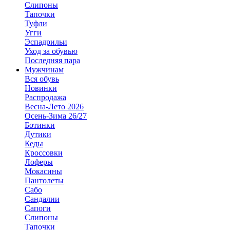
Слипоны
Тапочки
Туфли
Угги
Эспадрильи
Уход за обувью
Последняя пара
Мужчинам
Вся обувь
Новинки
Распродажа
Весна-Лето 2026
Осень-Зима 26/27
Ботинки
Дутики
Кеды
Кроссовки
Лоферы
Мокасины
Пантолеты
Сабо
Сандалии
Сапоги
Слипоны
Тапочки