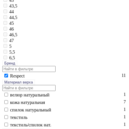
43
43,5
44
44,5
45
46
46,5
47
5
5,5
6,5
Бренд
11
Res­pect
Материал верха
1
ве­люр на­тураль­ный
7
ко­жа на­тураль­ная
1
спи­лок на­тураль­ный
1
текс­тиль
1
текс­тиль/спи­лок нат.