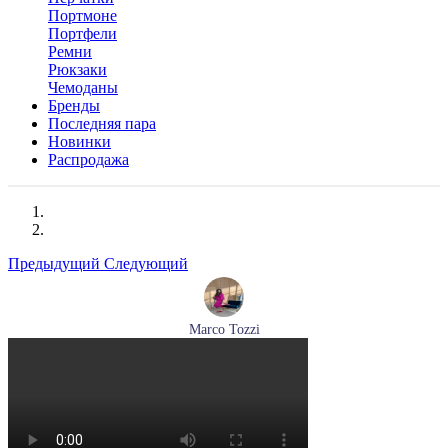
Портмоне
Портфели
Ремни
Рюкзаки
Чемоданы
Бренды
Последняя пара
Новинки
Распродажа
Предыдущий
Следующий
Marco Tozzi
кроссовки женские демисезонные Marco Tozzi артикул 2-
83701-44-110
Размеры (RUS):
37
38
39
40
41
Перейти
к товару