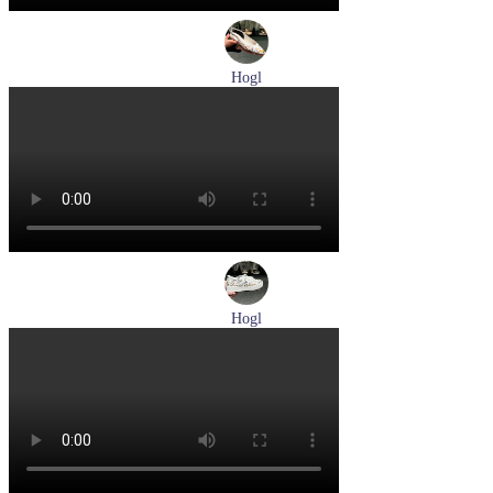
Hogl
туфли женские летние Hogl артикул 1100109-299
Размеры (RUS):
36
37
38
38,5
39
Перейти
к товару
Hogl
кеды женские демисезонные Hogl артикул 1103679-299
Размеры (RUS):
37
38
38,5
Перейти
к товару