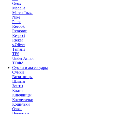
Geox
Madella
Marco Tozzi
Nike
Puma
Reebok
Remonte
Respect
Rieker
s.Oliver
Tamaris
TFS
Under Armor
ТОФА
Сумки и аксессуары
Сумки
Визитницы
Шляпы
Зонты
Клатч
Ключницы
Косметички
Кошельки
Очки
Перчатки