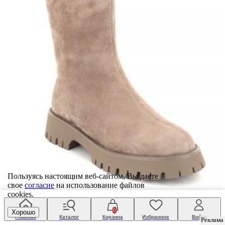
Пользуясь настоящим веб-сайтом, Вы даете
свое
согласие
на использование файлов
cookies.
ботинки женские зимние
Respect
0
Хорошо
Главная
Каталог
Корзина
Избранное
Войти
9 277 ₽
13 097 ₽
Реклама
Реклама