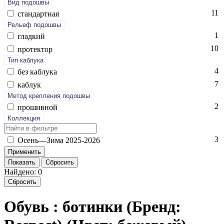
Вид подошвы
11
стан­дарт­ная
Рельеф подошвы
1
глад­кий
10
про­тек­тор
Тип каблука
4
без каб­лу­ка
7
каб­лук
Метод крепления подошвы
2
про­шив­ной
Коллекция
3
Осень—Зи­ма 2025-2026
Показать
Сбросить
Найдено: 0
Сбросить
Обувь : ботинки (Бренд: