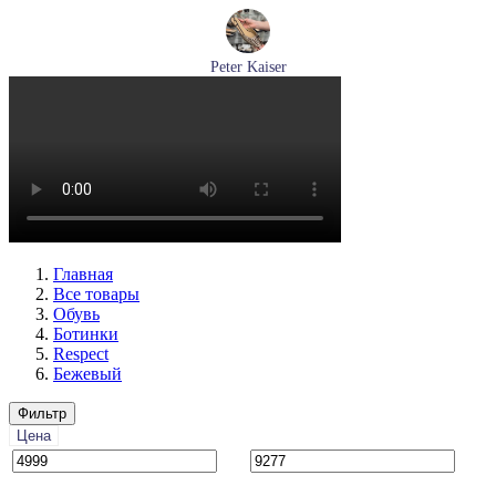
Peter Kaiser
туфли женские летние Peter Kaiser артикул 9-79481-46-780
Размеры (RUS):
37,5
38
38,5
39
40
Перейти
к товару
Главная
Все товары
Обувь
Ботинки
Respect
Бежевый
Фильтр
Цена