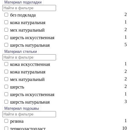
Материал подкладки
2
без подк­ла­да
1
ко­жа на­тураль­ная
2
мех на­тураль­ный
1
шерсть ис­кусс­твен­ная
5
шерсть на­тураль­ная
Материал стельки
1
ко­жа ис­кусс­твен­ная
2
ко­жа на­тураль­ная
2
мех на­тураль­ный
2
шерсть
1
шерсть ис­кусс­твен­ная
3
шерсть на­тураль­ная
Материал подошвы
1
ре­зина
10
тер­мо­элас­топласт