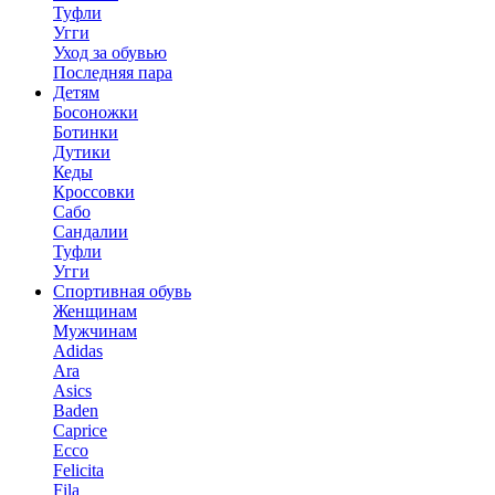
Туфли
Угги
Уход за обувью
Последняя пара
Детям
Босоножки
Ботинки
Дутики
Кеды
Кроссовки
Сабо
Сандалии
Туфли
Угги
Спортивная обувь
Женщинам
Мужчинам
Adidas
Ara
Asics
Baden
Caprice
Ecco
Felicita
Fila