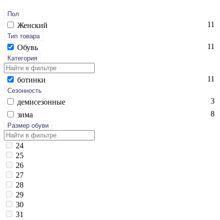
Пол
11
Женский
Тип товара
11
Обувь
Категория
11
бо­тин­ки
Сезонность
3
де­мисе­зон­ные
8
зи­ма
Размер обуви
24
25
26
27
28
29
30
31