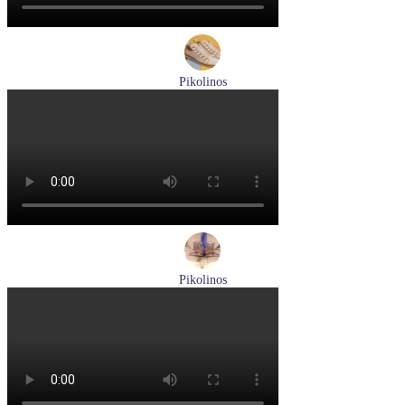
Pikolinos
ботинки женские демисезонные Pikolinos артикул W3W-
8564C1
Размеры (RUS):
36
37
38
39
40
Перейти
к товару
Pikolinos
ботинки мужские демисезонные Pikolinos артикул M2M-
8156C1
Размеры (RUS):
41
43
44
45
Перейти
к товару