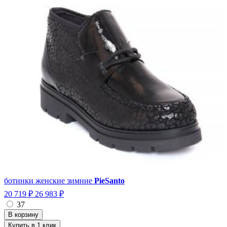
ботинки женские зимние
PieSanto
20 719 ₽
26 983 ₽
37
Купить в 1 клик