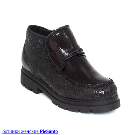
ботинки женские
PieSanto