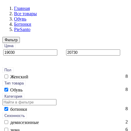
Главная
Все товары
Обувь
Ботинки
PieSanto
Фильтр
Цена
Пол
8
Женский
Тип товара
8
Обувь
Категория
8
бо­тин­ки
Сезонность
2
де­мисе­зон­ные
6
зи­ма