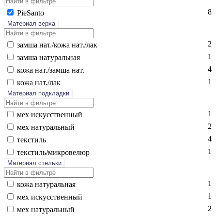
8
Pi­eSan­to
Материал верха
2
зам­ша нат./ко­жа нат./лак
1
зам­ша на­тураль­ная
4
ко­жа нат./зам­ша нат.
1
ко­жа нат./лак
Материал подкладки
1
мех ис­кусс­твен­ный
2
мех на­тураль­ный
4
текс­тиль
1
текс­тиль/мик­ро­велюр
Материал стельки
1
ко­жа на­тураль­ная
1
мех ис­кусс­твен­ный
2
мех на­тураль­ный