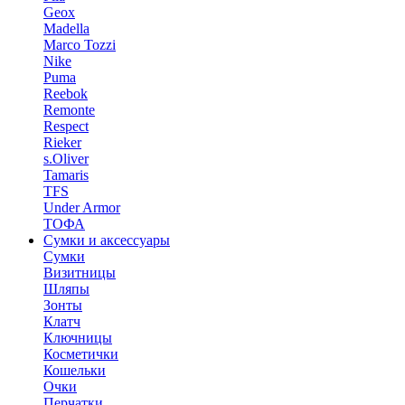
Geox
Madella
Marco Tozzi
Nike
Puma
Reebok
Remonte
Respect
Rieker
s.Oliver
Tamaris
TFS
Under Armor
ТОФА
Сумки и аксессуары
Сумки
Визитницы
Шляпы
Зонты
Клатч
Ключницы
Косметички
Кошельки
Очки
Перчатки