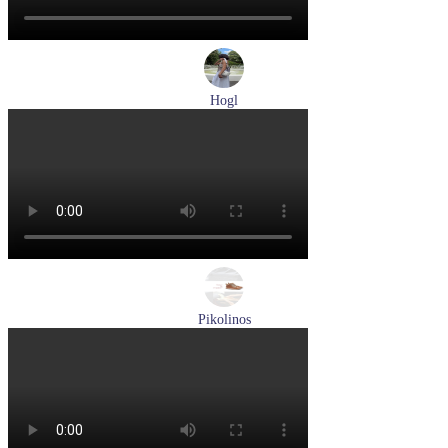
Hogl
туфли женские летние Hogl артикул 1100109-299
Размеры (RUS):
36
37
38
38,5
39
Перейти
к товару
Pikolinos
ботинки женские зимние Pikolinos артикул W3W-N8564ST
Размеры (RUS):
37
Перейти
к товару