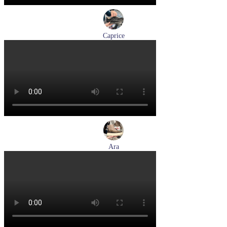
Caprice
кроссовки женские демисезонные Caprice артикул 9-23734-
45-019
Размеры (RUS):
36
37
38
39
41
Перейти
к товару
Ara
ботинки женские демисезонные Ara артикул 1246708-03
Размеры (RUS):
37,5
38,5
39
40
Перейти
к товару