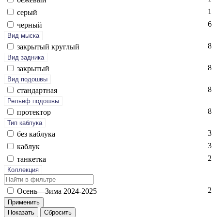
1
се­рый
6
чер­ный
Вид мыска
8
зак­ры­тый круг­лый
Вид задника
8
зак­ры­тый
Вид подошвы
8
стан­дарт­ная
Рельеф подошвы
8
про­тек­тор
Тип каблука
3
без каб­лу­ка
3
каб­лук
2
тан­кетка
Коллекция
2
Осень—Зи­ма 2024-2025
Показать
Сбросить