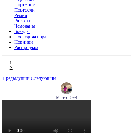
Портмоне
Портфели
Ремни
Рюкзаки
Чемоданы
Бренды
Последняя пара
Новинки
Распродажа
Предыдущий
Следующий
Marco Tozzi
кроссовки женские демисезонные Marco Tozzi артикул 2-
83701-44-110
Размеры (RUS):
37
38
39
40
41
Перейти
к товару