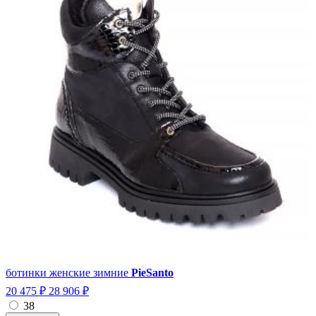
ботинки женские зимние
PieSanto
20 475 ₽
28 906 ₽
38