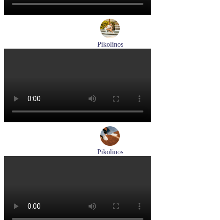
Pikolinos
кроссовки женские летние Pikolinos артикул W4R-6622C1
Размеры (RUS):
37
38
Перейти
к товару
Pikolinos
туфли женские летние Pikolinos артикул W0C-6621C1 Nata
Размеры (RUS):
37
38
39
Перейти
к товару