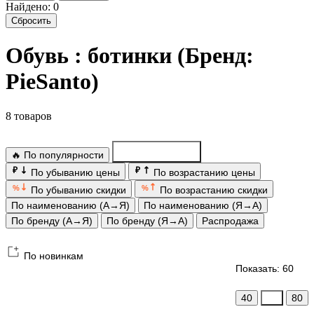
Найдено: 0
Сбросить
Обувь : ботинки (Бренд:
PieSanto)
8 товаров
🔥 По популярности
По новинкам
₽
₽
По убыванию цены
По возрастанию цены
%
%
По убыванию скидки
По возрастанию скидки
По наименованию (А→Я)
По наименованию (Я→А)
По бренду (А→Я)
По бренду (Я→А)
Распродажа
По новинкам
Показать: 60
40
60
80