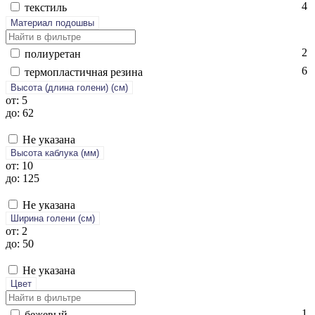
4
текс­тиль
Материал подошвы
2
по­ли­уре­тан
6
тер­моплас­тичная ре­зина
Высота (длина голени) (cм)
от: 5
до: 62
Не указана
Высота каблука (мм)
от: 10
до: 125
Не указана
Ширина голени (см)
от: 2
до: 50
Не указана
Цвет
1
бе­жевый