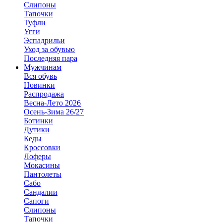
Слипоны
Тапочки
Туфли
Угги
Эспадрильи
Уход за обувью
Последняя пара
Мужчинам
Вся обувь
Новинки
Распродажа
Весна-Лето 2026
Осень-Зима 26/27
Ботинки
Дутики
Кеды
Кроссовки
Лоферы
Мокасины
Пантолеты
Сабо
Сандалии
Сапоги
Слипоны
Тапочки