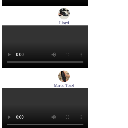
Lloyd
туфли мужские демисезонные Lloyd артикул 25-502-00
Размеры (RUS):
40,5
41
42
42,5
43
44
Перейти
к товару
Marco Tozzi
лоферы женские демисезонные Marco Tozzi артикул 2-
24218-42-00B
Размеры (RUS):
36
37
38
39
40
41
Перейти
к товару