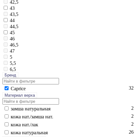
42,5
43
43,5
44
44,5
45
46
46,5
47
5
5,5
6,5
Бренд
32
Cap­ri­ce
Материал верха
2
зам­ша на­тураль­ная
2
ко­жа нат./зам­ша нат.
2
ко­жа нат./лак
26
ко­жа на­тураль­ная