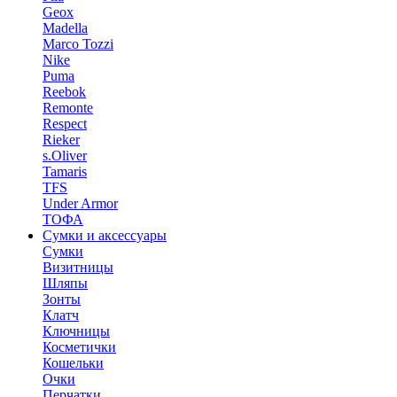
Geox
Madella
Marco Tozzi
Nike
Puma
Reebok
Remonte
Respect
Rieker
s.Oliver
Tamaris
TFS
Under Armor
ТОФА
Сумки и аксессуары
Сумки
Визитницы
Шляпы
Зонты
Клатч
Ключницы
Косметички
Кошельки
Очки
Перчатки