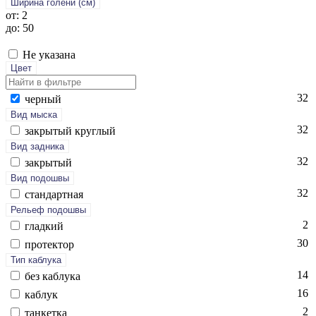
Ширина голени (см)
от: 2
до: 50
Не указана
Цвет
32
чер­ный
Вид мыска
32
зак­ры­тый круг­лый
Вид задника
32
зак­ры­тый
Вид подошвы
32
стан­дарт­ная
Рельеф подошвы
2
глад­кий
30
про­тек­тор
Тип каблука
14
без каб­лу­ка
16
каб­лук
2
тан­кетка