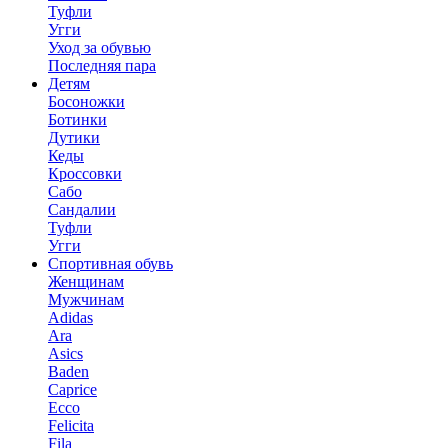
Туфли
Угги
Уход за обувью
Последняя пара
Детям
Босоножки
Ботинки
Дутики
Кеды
Кроссовки
Сабо
Сандалии
Туфли
Угги
Спортивная обувь
Женщинам
Мужчинам
Adidas
Ara
Asics
Baden
Caprice
Ecco
Felicita
Fila