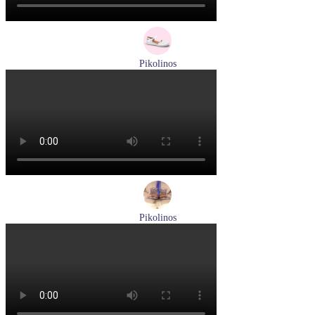
Pikolinos
сандалии женские летние Pikolinos артикул 655-0906
Размеры (RUS):
38
Перейти
к товару
Pikolinos
ботинки мужские демисезонные Pikolinos артикул M2M-
8156C1
Размеры (RUS):
41
43
44
45
Перейти
к товару