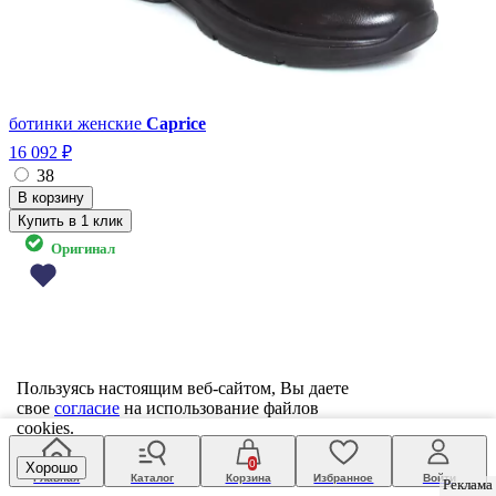
ботинки женские
Caprice
16 092 ₽
38
Купить в 1 клик
Оригинал
Пользуясь настоящим веб-сайтом, Вы даете
свое
согласие
на использование файлов
cookies.
0
Хорошо
Главная
Каталог
Корзина
Избранное
Войти
Реклама
Реклама