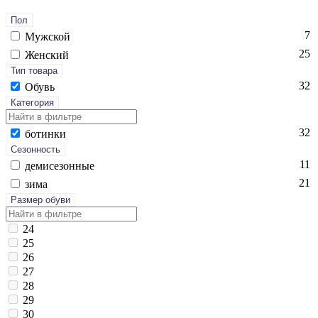
Пол
7
Мужской
25
Женский
Тип товара
32
Обувь
Категория
32
бо­тин­ки
Сезонность
11
де­мисе­зон­ные
21
зи­ма
Размер обуви
24
25
26
27
28
29
30