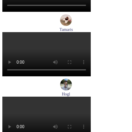
Tamaris
туфли женские летние Tamaris артикул 1-29512-46-098
Размеры (RUS):
36
37
40
Перейти
к товару
Hogl
туфли женские летние Hogl артикул 1100109-299
Размеры (RUS):
36
37
38
38,5
39
Перейти
к товару