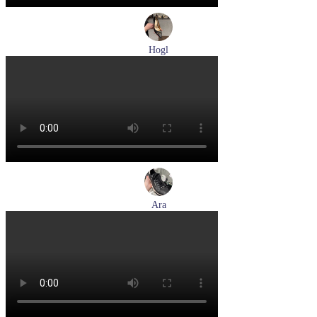
Hogl
лодочки женские летние Hogl артикул 1107730-100
Размеры (RUS):
37
37,5
38
38,5
39
Перейти
к товару
Ara
кеды женские демисезонные Ara артикул 1234432-70
Размеры (RUS):
37
37,5
38
38,5
39
40
Перейти
к товару