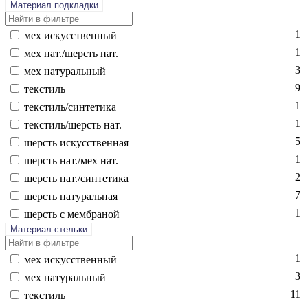
Материал подкладки
1
мех ис­кусс­твен­ный
1
мех нат./шерсть нат.
3
мех на­тураль­ный
9
текс­тиль
1
текс­тиль/син­те­тика
1
текс­тиль/шерсть нат.
5
шерсть ис­кусс­твен­ная
1
шерсть нат./мех нат.
2
шерсть нат./син­те­тика
7
шерсть на­тураль­ная
1
шерсть с мемб­ра­ной
Материал стельки
1
мех ис­кусс­твен­ный
3
мех на­тураль­ный
11
текс­тиль