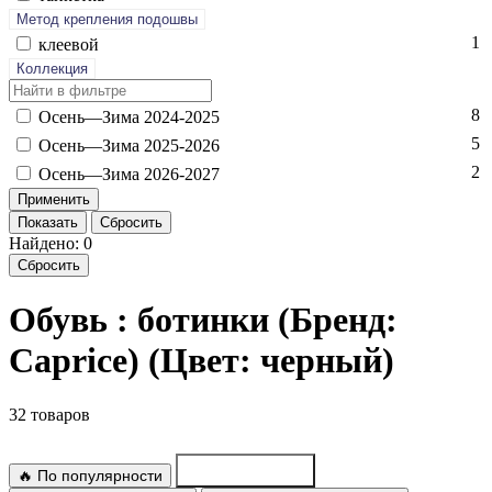
Метод крепления подошвы
1
кле­евой
Коллекция
8
Осень—Зи­ма 2024-2025
5
Осень—Зи­ма 2025-2026
2
Осень—Зи­ма 2026-2027
Показать
Сбросить
Найдено: 0
Сбросить
Обувь : ботинки (Бренд:
Caprice) (Цвет: черный)
32 товаров
🔥 По популярности
По новинкам