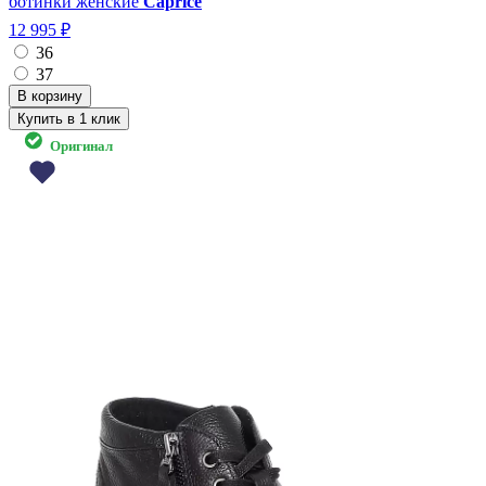
ботинки женские
Caprice
12 995 ₽
36
37
Купить в 1 клик
Оригинал