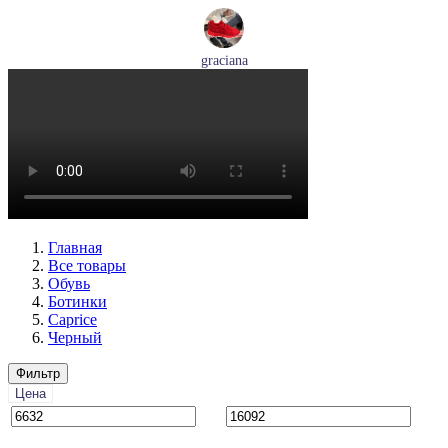
graciana
кроссовки женские демисезонные graciana артикул QS390-
F209-41
Размеры (RUS):
40
41
Перейти
к товару
Главная
Все товары
Обувь
Ботинки
Caprice
Черный
Фильтр
Цена