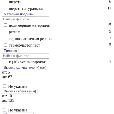
6
шерсть
11
шерсть на­тураль­ная
Материал подошвы
15
по­лимер­ные ма­тери­алы
5
ре­зина
7
тер­моплас­тичная ре­зина
5
тер­мо­элас­топласт
Полнота
1
к (10) очень ши­рокая
Высота (длина голени) (cм)
от: 5
до: 62
Не указана
Высота каблука (мм)
от: 10
до: 125
Не указана