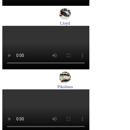
Lloyd
туфли мужские демисезонные Lloyd артикул 25-502-00
Размеры (RUS):
40,5
41
42
42,5
43
44
Перейти
к товару
Pikolinos
кроссовки мужские летние Pikolinos артикул M2A-6252
Espuma
Размеры (RUS):
43
44
Перейти
к товару