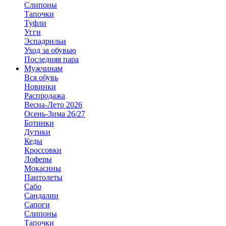
Слипоны
Тапочки
Туфли
Угги
Эспадрильи
Уход за обувью
Последняя пара
Мужчинам
Вся обувь
Новинки
Распродажа
Весна-Лето 2026
Осень-Зима 26/27
Ботинки
Дутики
Кеды
Кроссовки
Лоферы
Мокасины
Пантолеты
Сабо
Сандалии
Сапоги
Слипоны
Тапочки