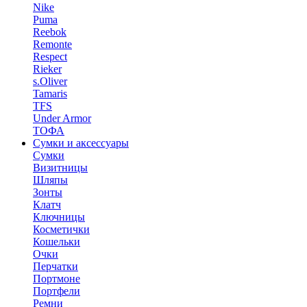
Nike
Puma
Reebok
Remonte
Respect
Rieker
s.Oliver
Tamaris
TFS
Under Armor
ТОФА
Сумки и аксессуары
Сумки
Визитницы
Шляпы
Зонты
Клатч
Ключницы
Косметички
Кошельки
Очки
Перчатки
Портмоне
Портфели
Ремни