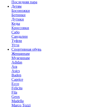
Последняя пара
Детям
Босоножки
Ботинки
Дутики
Кеды
Кроссовки
Сабо
Сандалии
Туфли
Угги
Спортивная обувь
Женщинам
Мужчинам
Adidas
Ara
Asics
Baden
Caprice
Ecco
Felicita
Fila
Geox
Madella
Marco Tozzi