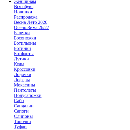
Женщинам
Вся обувь
Новинки
Распродажа
Весна-Лето 2026
Осень-Зима 26/27
Балетки
Босоножки
Ботильоны
Ботинки
Ботфорты
Дутики
Кеды
Кроссовки
Лодочки
Лоферы
Мокасины
Пантолеты
Полусапожки
Сабо
Сандалии
Сапоги
Слипоны
Тапочки
Туфли