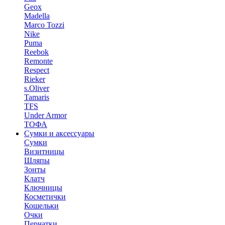
Geox
Madella
Marco Tozzi
Nike
Puma
Reebok
Remonte
Respect
Rieker
s.Oliver
Tamaris
TFS
Under Armor
ТОФА
Сумки и аксессуары
Сумки
Визитницы
Шляпы
Зонты
Клатч
Ключницы
Косметички
Кошельки
Очки
Перчатки