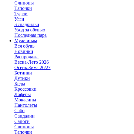
Слипоны
Тапочки
Туфли
Угги
Эспадрильи
Уход за обувью
Последняя пара
Мужчинам
Вся обувь
Новинки
Распродажа
Весна-Лето 2026
Осень-Зима 26/27
Ботинки
Дутики
Кеды
Кроссовки
Лоферы
Мокасины
Пантолеты
Сабо
Сандалии
Сапоги
Слипоны
Тапочки