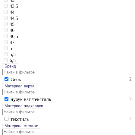
43
43,5
44
44,5
45
46
46,5
47
5
5,5
6,5
Бренд
2
Ge­ox
Материал верха
2
ну­бук нат./текс­тиль
Материал подкладки
2
текс­тиль
Материал стельки