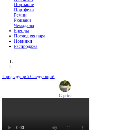
Портмоне
Портфели
Ремни
Рюкзаки
Чемоданы
Бренды
Последняя пара
Новинки
Распродажа
Предыдущий
Следующий
Caprice
мокасины женские демисезонные Caprice артикул 9-24652-
44-877
Размеры (RUS):
36
41
Перейти
к товару