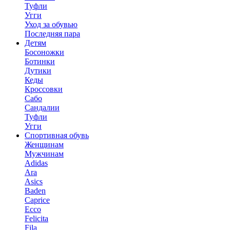
Туфли
Угги
Уход за обувью
Последняя пара
Детям
Босоножки
Ботинки
Дутики
Кеды
Кроссовки
Сабо
Сандалии
Туфли
Угги
Спортивная обувь
Женщинам
Мужчинам
Adidas
Ara
Asics
Baden
Caprice
Ecco
Felicita
Fila