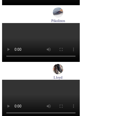
Pikolinos
кроссовки мужские демисезонные Pikolinos артикул M4U-
6046C1
Размеры (RUS):
43
44
Перейти
к товару
Lloyd
туфли мужские демисезонные Lloyd артикул 25-504-00
Размеры (RUS):
40,5
41
42
43
44
Перейти
к товару