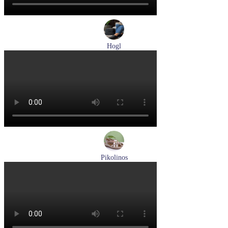
Hogl
лоферы женские демисезонные Hogl артикул 0102430-0100
Размеры (RUS):
37
38
38,5
39
40
Перейти
к товару
Pikolinos
босоножки женские летние Pikolinos артикул W8K-0741C2
Размеры (RUS):
37
38
39
Перейти
к товару