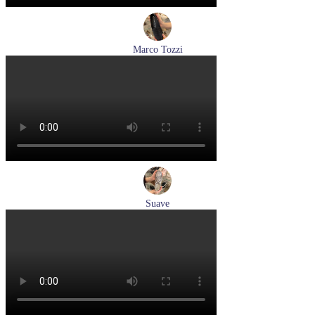
Marco Tozzi
лоферы женские демисезонные Marco Tozzi артикул 2-
24218-42-00B
Размеры (RUS):
36
37
38
39
40
41
Перейти
к товару
Suave
кроссовки женские демисезонные Suave артикул 21003T-
3126,TS26,0503
Размеры (RUS):
36
37
38
40
Перейти
к товару