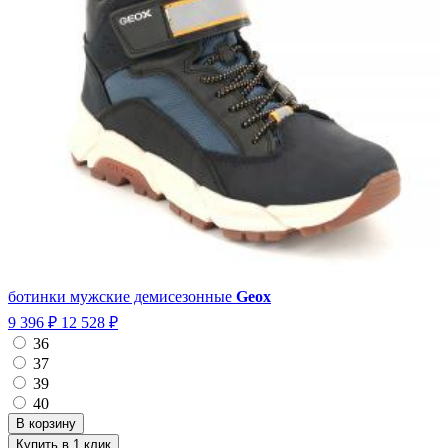
ботинки мужские демисезонные
Geox
9 396 ₽
12 528 ₽
36
37
39
40
Купить в 1 клик