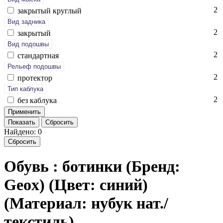
2
зак­ры­тый круг­лый
Вид задника
2
зак­ры­тый
Вид подошвы
2
стан­дарт­ная
Рельеф подошвы
2
про­тек­тор
Тип каблука
2
без каб­лу­ка
Показать
Сбросить
Найдено: 0
Сбросить
Обувь : ботинки (Бренд:
Geox) (Цвет: синий)
(Материал: нубук нат./
текстиль)