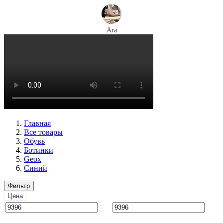
Ara
ботинки женские демисезонные Ara артикул 1246708-03
Размеры (RUS):
37,5
38,5
39
40
Перейти
к товару
Главная
Все товары
Обувь
Ботинки
Geox
Синий
Фильтр
Цена