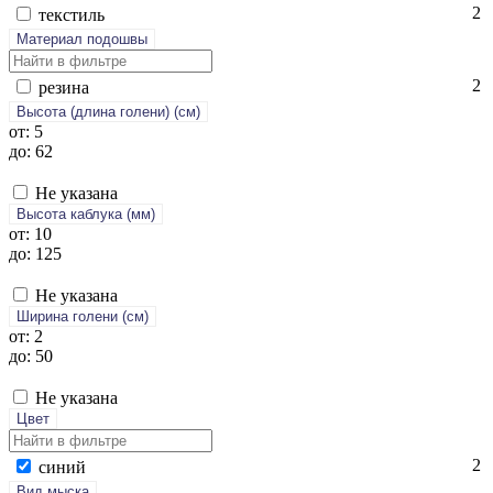
2
текс­тиль
Материал подошвы
2
ре­зина
Высота (длина голени) (cм)
от: 5
до: 62
Не указана
Высота каблука (мм)
от: 10
до: 125
Не указана
Ширина голени (см)
от: 2
до: 50
Не указана
Цвет
2
си­ний
Вид мыска