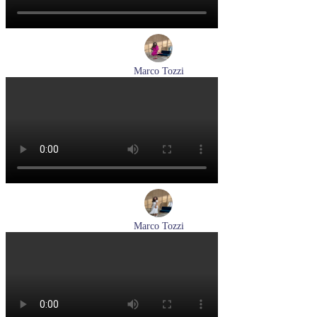
Marco Tozzi
кроссовки женские демисезонные Marco Tozzi артикул 2-
83701-44-110
Размеры (RUS):
37
38
39
40
41
Перейти
к товару
Marco Tozzi
лодочки женские летние Marco Tozzi артикул 2-82404-42-
100
Размеры (RUS):
36
37
39
40
41
Перейти
к товару