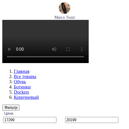
Marco Tozzi
лоферы женские демисезонные Marco Tozzi артикул 2-
24218-42-00B
Размеры (RUS):
36
37
38
39
40
41
Перейти
к товару
Главная
Все товары
Обувь
Ботинки
Dockers
Коричневый
Фильтр
Цена