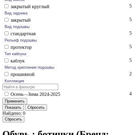
5
зак­ры­тый круг­лый
Вид задника
5
зак­ры­тый
Вид подошвы
5
стан­дарт­ная
Рельеф подошвы
5
про­тек­тор
Тип каблука
5
каб­лук
Метод крепления подошвы
2
про­шив­ной
Коллекция
4
Осень—Зи­ма 2024-2025
Показать
Сбросить
Найдено: 0
Сбросить
Обувь : ботинки (Бренд: