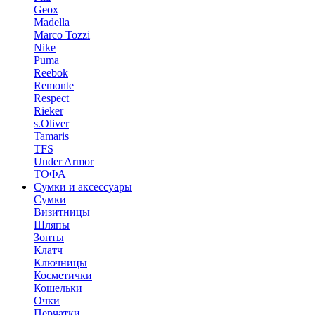
Geox
Madella
Marco Tozzi
Nike
Puma
Reebok
Remonte
Respect
Rieker
s.Oliver
Tamaris
TFS
Under Armor
ТОФА
Сумки и аксессуары
Сумки
Визитницы
Шляпы
Зонты
Клатч
Ключницы
Косметички
Кошельки
Очки
Перчатки