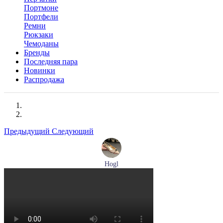
Портмоне
Портфели
Ремни
Рюкзаки
Чемоданы
Бренды
Последняя пара
Новинки
Распродажа
Предыдущий
Следующий
Hogl
туфли женские летние Hogl артикул 1101920-500
Размеры (RUS):
36
37
37,5
38
38,5
39
Перейти
к товару