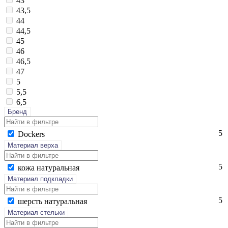
43
43,5
44
44,5
45
46
46,5
47
5
5,5
6,5
Бренд
5
Doc­kers
Материал верха
5
ко­жа на­тураль­ная
Материал подкладки
5
шерсть на­тураль­ная
Материал стельки