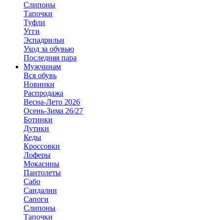
Слипоны
Тапочки
Туфли
Угги
Эспадрильи
Уход за обувью
Последняя пара
Мужчинам
Вся обувь
Новинки
Распродажа
Весна-Лето 2026
Осень-Зима 26/27
Ботинки
Дутики
Кеды
Кроссовки
Лоферы
Мокасины
Пантолеты
Сабо
Сандалии
Сапоги
Слипоны
Тапочки