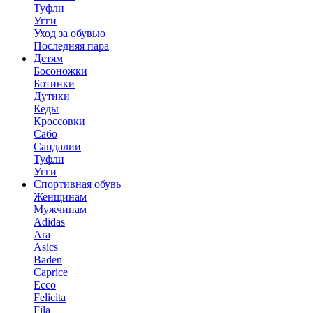
Туфли
Угги
Уход за обувью
Последняя пара
Детям
Босоножки
Ботинки
Дутики
Кеды
Кроссовки
Сабо
Сандалии
Туфли
Угги
Спортивная обувь
Женщинам
Мужчинам
Adidas
Ara
Asics
Baden
Caprice
Ecco
Felicita
Fila