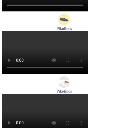
Pikolinos
мокасины мужские летние Pikolinos артикул 09Z-3100
Размеры (RUS):
40
Перейти
к товару
Pikolinos
ботинки женские зимние Pikolinos артикул W3W-N8564ST
Размеры (RUS):
37
Перейти
к товару