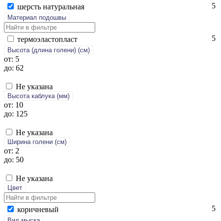
5
шерсть на­тураль­ная
Материал подошвы
5
тер­мо­элас­топласт
Высота (длина голени) (cм)
от: 5
до: 62
Не указана
Высота каблука (мм)
от: 10
до: 125
Не указана
Ширина голени (см)
от: 2
до: 50
Не указана
Цвет
5
ко­рич­не­вый
Вид мыска