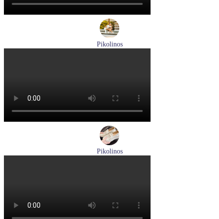
Pikolinos
кроссовки женские летние Pikolinos артикул W4R-6622C1
Размеры (RUS):
37
38
Перейти
к товару
Pikolinos
лоферы женские летние Pikolinos артикул W4R-6729C1
Nata
Размеры (RUS):
37
38
39
Перейти
к товару