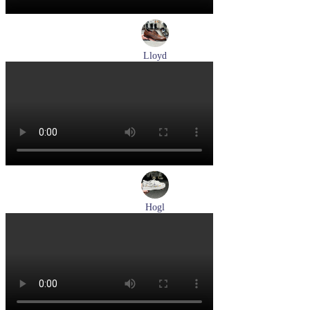
Lloyd
туфли мужские демисезонные Lloyd артикул 24-625-02
Размеры (RUS):
41
42
42,5
43
44
Перейти
к товару
Hogl
кеды женские демисезонные Hogl артикул 1103679-299
Размеры (RUS):
37
38
38,5
Перейти
к товару