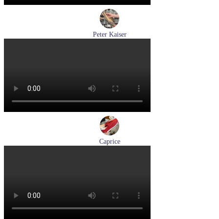
Peter Kaiser
туфли женские летние Peter Kaiser артикул 9-79481-46-780
Размеры (RUS):
37,5
38
38,5
39
40
Перейти
к товару
Caprice
кроссовки женские демисезонные Caprice артикул 9-23717-
46-523
Размеры (RUS):
40
Перейти
к товару