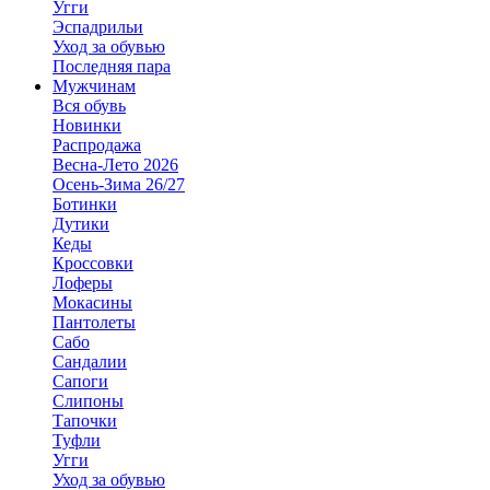
Угги
Эспадрильи
Уход за обувью
Последняя пара
Мужчинам
Вся обувь
Новинки
Распродажа
Весна-Лето 2026
Осень-Зима 26/27
Ботинки
Дутики
Кеды
Кроссовки
Лоферы
Мокасины
Пантолеты
Сабо
Сандалии
Сапоги
Слипоны
Тапочки
Туфли
Угги
Уход за обувью