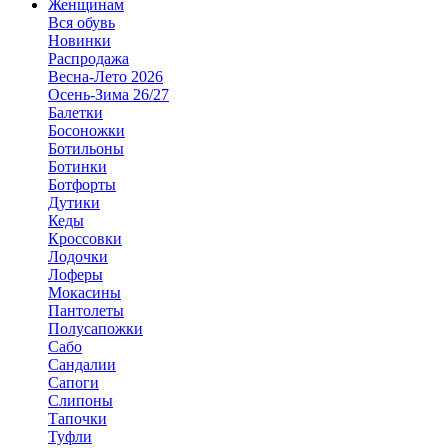
Женщинам
Вся обувь
Новинки
Распродажа
Весна-Лето 2026
Осень-Зима 26/27
Балетки
Босоножки
Ботильоны
Ботинки
Ботфорты
Дутики
Кеды
Кроссовки
Лодочки
Лоферы
Мокасины
Пантолеты
Полусапожки
Сабо
Сандалии
Сапоги
Слипоны
Тапочки
Туфли