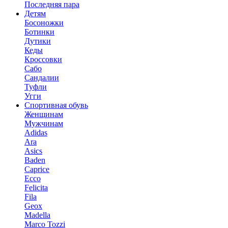
Последняя пара
Детям
Босоножки
Ботинки
Дутики
Кеды
Кроссовки
Сабо
Сандалии
Туфли
Угги
Спортивная обувь
Женщинам
Мужчинам
Adidas
Ara
Asics
Baden
Caprice
Ecco
Felicita
Fila
Geox
Madella
Marco Tozzi