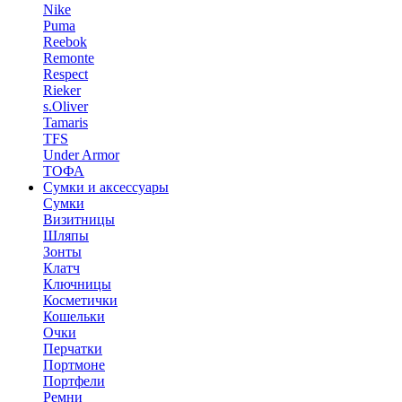
Nike
Puma
Reebok
Remonte
Respect
Rieker
s.Oliver
Tamaris
TFS
Under Armor
ТОФА
Сумки и аксессуары
Сумки
Визитницы
Шляпы
Зонты
Клатч
Ключницы
Косметички
Кошельки
Очки
Перчатки
Портмоне
Портфели
Ремни