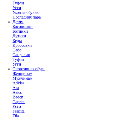
Туфли
Угги
Уход за обувью
Последняя пара
Детям
Босоножки
Ботинки
Дутики
Кеды
Кроссовки
Сабо
Сандалии
Туфли
Угги
Спортивная обувь
Женщинам
Мужчинам
Adidas
Ara
Asics
Baden
Caprice
Ecco
Felicita
Fila