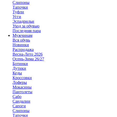
Слипоны
Тапочки
Туфли
Угги
Эспадрильи
Уход за обувью
Последняя пара
Мужчинам
Вся обувь
Новинки
Распродажа
Весна-Лето 2026
Осень-Зима 26/27
Ботинки
Дутики
Кеды
Кроссовки
Лоферы
Мокасины
Пантолеты
Сабо
Сандалии
Сапоги
Слипоны
Тапочки