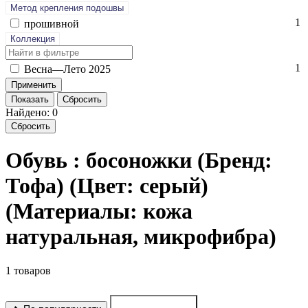
Метод крепления подошвы
1
про­шив­ной
Коллекция
1
Вес­на—Ле­то 2025
Показать
Сбросить
Найдено: 0
Сбросить
Обувь : босоножки (Бренд:
Тофа) (Цвет: серый)
(Материалы: кожа
натуральная, микрофибра)
1 товаров