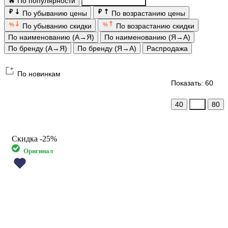
🔥 По популярности
По новинкам
₽
₽
По убыванию цены
По возрастанию цены
%
%
По убыванию скидки
По возрастанию скидки
По наименованию (А→Я)
По наименованию (Я→А)
По бренду (А→Я)
По бренду (Я→А)
Распродажа
По новинкам
Показать: 60
40
60
80
Скидка
-25%
Оригинал