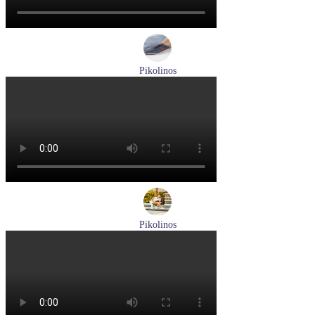
Pikolinos
кроссовки мужские демисезонные Pikolinos артикул M4U-
6046C1
Размеры (RUS):
43
44
Перейти
к товару
Pikolinos
кроссовки женские летние Pikolinos артикул W4R-6622C1
Размеры (RUS):
37
38
Перейти
к товару