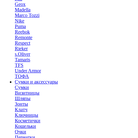
Geox
Madella
Marco Tozzi
Nike
Puma
Reebok
Remonte
Respect
Rieker
s.Oliver
Tamaris
TFS
Under Armor
ТОФА
Сумки и аксессуары
Сумки
Визитницы
Шляпы
Зонты
Клатч
Ключницы
Косметички
Кошельки
Очки
Перчатки