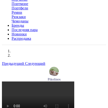
Портмоне
Портфели
Ремни
Рюкзаки
Чемоданы
Бренды
Последняя пара
Новинки
Распродажа
Предыдущий
Следующий
Pikolinos
босоножки женские летние Pikolinos артикул W8K-0741C2
Размеры (RUS):
37
38
39
Перейти
к товару