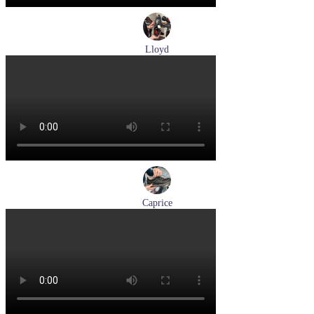
Lloyd
туфли мужские демисезонные Lloyd артикул 24-625-20
Размеры (RUS):
40,5
41
42
42,5
43
44
Перейти
к товару
Caprice
кроссовки женские демисезонные Caprice артикул 9-23734-
45-019
Размеры (RUS):
36
37
38
39
41
Перейти
к товару