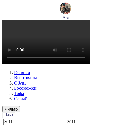
Ara
ботинки женские демисезонные Ara артикул 1211266-01
Размеры (RUS):
39
40
Перейти
к товару
Главная
Все товары
Обувь
Босоножки
Тофа
Серый
Фильтр
Цена