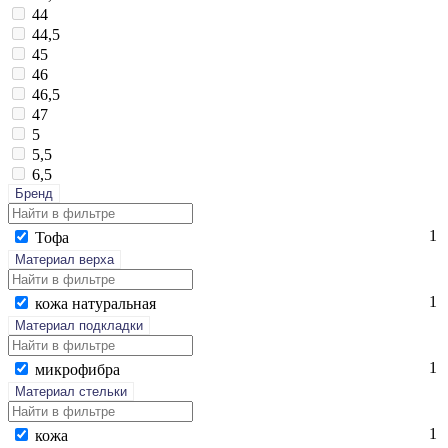
44
44,5
45
46
46,5
47
5
5,5
6,5
Бренд
1
То­фа
Материал верха
1
ко­жа на­тураль­ная
Материал подкладки
1
мик­ро­фиб­ра
Материал стельки
1
ко­жа