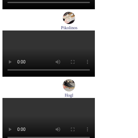
Pikolinos
лоферы женские летние Pikolinos артикул W4R-6729C1
Nata
Размеры (RUS):
37
38
39
Перейти
к товару
Hogl
кеды женские демисезонные Hogl артикул 1100316-100
Размеры (RUS):
36
37
37,5
38
38,5
39
Перейти
к товару