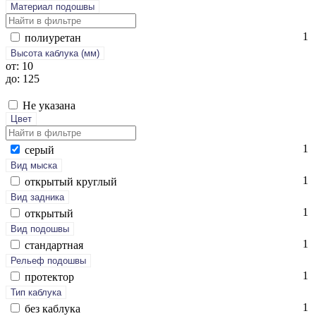
Материал подошвы
1
по­ли­уре­тан
Высота каблука (мм)
от: 10
до: 125
Не указана
Цвет
1
се­рый
Вид мыска
1
отк­ры­тый круг­лый
Вид задника
1
отк­ры­тый
Вид подошвы
1
стан­дарт­ная
Рельеф подошвы
1
про­тек­тор
Тип каблука
1
без каб­лу­ка