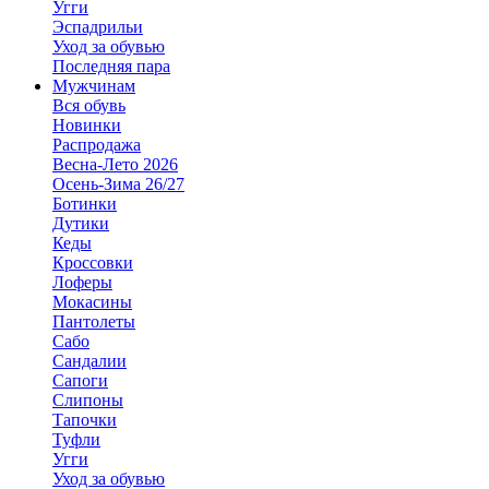
Угги
Эспадрильи
Уход за обувью
Последняя пара
Мужчинам
Вся обувь
Новинки
Распродажа
Весна-Лето 2026
Осень-Зима 26/27
Ботинки
Дутики
Кеды
Кроссовки
Лоферы
Мокасины
Пантолеты
Сабо
Сандалии
Сапоги
Слипоны
Тапочки
Туфли
Угги
Уход за обувью