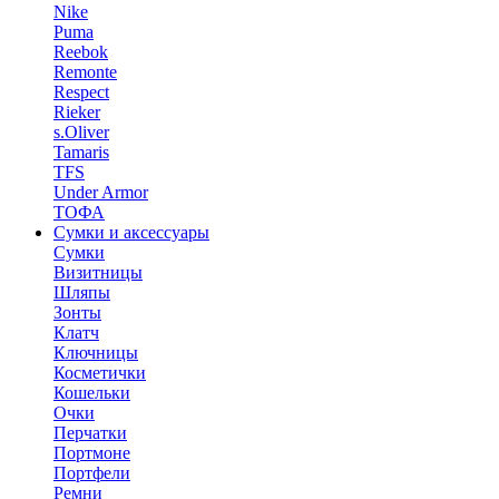
Nike
Puma
Reebok
Remonte
Respect
Rieker
s.Oliver
Tamaris
TFS
Under Armor
ТОФА
Сумки и аксессуары
Сумки
Визитницы
Шляпы
Зонты
Клатч
Ключницы
Косметички
Кошельки
Очки
Перчатки
Портмоне
Портфели
Ремни