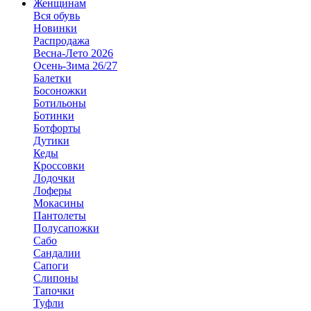
Женщинам
Вся обувь
Новинки
Распродажа
Весна-Лето 2026
Осень-Зима 26/27
Балетки
Босоножки
Ботильоны
Ботинки
Ботфорты
Дутики
Кеды
Кроссовки
Лодочки
Лоферы
Мокасины
Пантолеты
Полусапожки
Сабо
Сандалии
Сапоги
Слипоны
Тапочки
Туфли