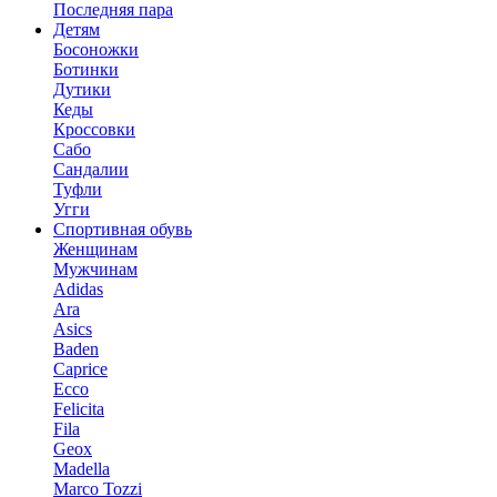
Последняя пара
Детям
Босоножки
Ботинки
Дутики
Кеды
Кроссовки
Сабо
Сандалии
Туфли
Угги
Спортивная обувь
Женщинам
Мужчинам
Adidas
Ara
Asics
Baden
Caprice
Ecco
Felicita
Fila
Geox
Madella
Marco Tozzi