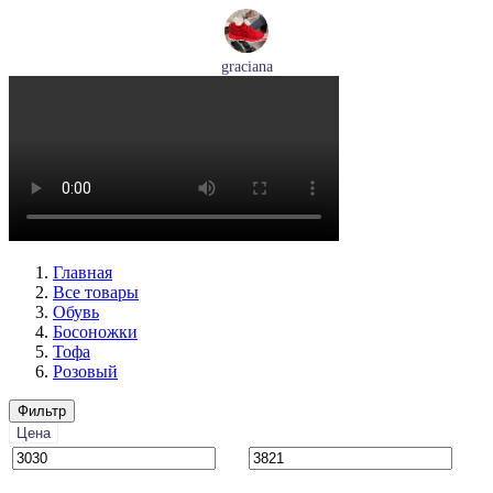
graciana
кроссовки женские демисезонные graciana артикул QS390-
F209-41
Размеры (RUS):
40
41
Перейти
к товару
Главная
Все товары
Обувь
Босоножки
Тофа
Розовый
Фильтр
Цена