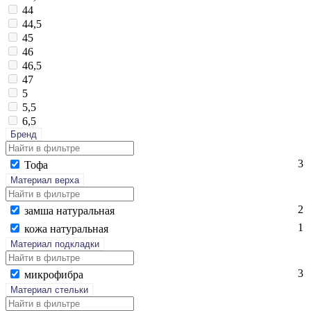
44
44,5
45
46
46,5
47
5
5,5
6,5
Бренд
3
То­фа
Материал верха
2
зам­ша на­тураль­ная
1
ко­жа на­тураль­ная
Материал подкладки
3
мик­ро­фиб­ра
Материал стельки