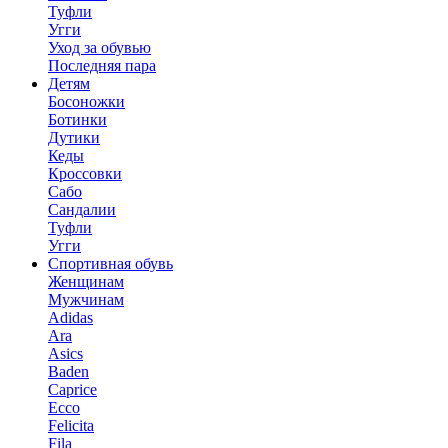
Туфли
Угги
Уход за обувью
Последняя пара
Детям
Босоножки
Ботинки
Дутики
Кеды
Кроссовки
Сабо
Сандалии
Туфли
Угги
Спортивная обувь
Женщинам
Мужчинам
Adidas
Ara
Asics
Baden
Caprice
Ecco
Felicita
Fila