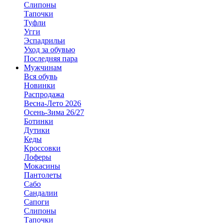
Слипоны
Тапочки
Туфли
Угги
Эспадрильи
Уход за обувью
Последняя пара
Мужчинам
Вся обувь
Новинки
Распродажа
Весна-Лето 2026
Осень-Зима 26/27
Ботинки
Дутики
Кеды
Кроссовки
Лоферы
Мокасины
Пантолеты
Сабо
Сандалии
Сапоги
Слипоны
Тапочки