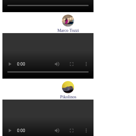
Marco Tozzi
кроссовки женские демисезонные Marco Tozzi артикул 2-
83701-44-110
Размеры (RUS):
37
38
39
40
41
Перейти
к товару
Pikolinos
мокасины мужские летние Pikolinos артикул 09Z-3100
Размеры (RUS):
40
Перейти
к товару