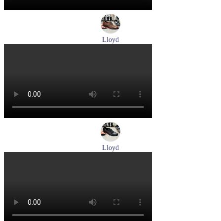
Lloyd
туфли мужские демисезонные Lloyd артикул 24-625-02
Размеры (RUS):
41
42
42,5
43
44
Перейти
к товару
Lloyd
туфли мужские демисезонные Lloyd артикул 25-502-00
Размеры (RUS):
40,5
41
42
42,5
43
44
Перейти
к товару