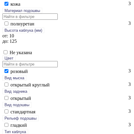
3
ко­жа
Материал подошвы
3
по­ли­уре­тан
Высота каблука (мм)
от: 10
до: 125
Не указана
Цвет
3
ро­зовый
Вид мыска
3
отк­ры­тый круг­лый
Вид задника
3
отк­ры­тый
Вид подошвы
3
стан­дарт­ная
Рельеф подошвы
3
глад­кий
Тип каблука