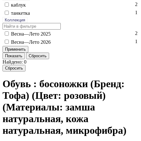
2
каб­лук
1
тан­кетка
Коллекция
2
Вес­на—Ле­то 2025
1
Вес­на—Ле­то 2026
Показать
Сбросить
Найдено: 0
Сбросить
Обувь : босоножки (Бренд:
Тофа) (Цвет: розовый)
(Материалы: замша
натуральная, кожа
натуральная, микрофибра)