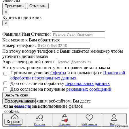
Улан-Удэ
Отменить
×
Купить в один клик
×
Фамилия Имя Отчество:
Как можно к Вам обратиться
Номер телефона:
По этому номеру телефона с Вами свяжется менеджер чтобы
уточнить детали заказа
Адрес электронной почты:
На эту электронную почту мы отправим детали заказа
Принимаю условия
Оферты
и ознакомлен(а) с
Политикой
обработки персональных данных
.
Даю согласие на обработку
персональных данных
Даю согласие на получение
рекламных сообщений
Закрыть окно
Пользуясь настоящим веб-сайтом, Вы даете
свое
согласие
на использование файлов
Ваша заявка принята!
cookies.
×
Спасибо!
0
Хорошо
В ближайшее время с Вами свяжется наш оператор и уточнит
Главная
Каталог
Корзина
Избранное
Войти
Реклама
Реклама
детали заказа