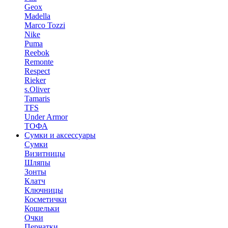
Geox
Madella
Marco Tozzi
Nike
Puma
Reebok
Remonte
Respect
Rieker
s.Oliver
Tamaris
TFS
Under Armor
ТОФА
Сумки и аксессуары
Сумки
Визитницы
Шляпы
Зонты
Клатч
Ключницы
Косметички
Кошельки
Очки
Перчатки