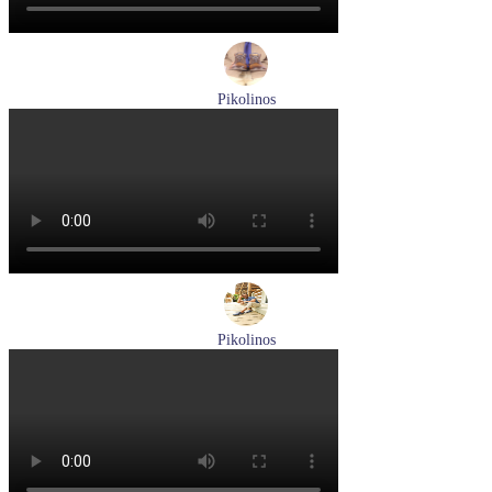
Pikolinos
ботинки мужские демисезонные Pikolinos артикул M2M-
8156C1
Размеры (RUS):
41
43
44
45
Перейти
к товару
Pikolinos
туфли мужские летние Pikolinos артикул M4A-4266C1
синий/pacific
Размеры (RUS):
40
41
42
44
Перейти
к товару