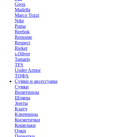
Geox
Madella
Marco Tozzi
Nike
Puma
Reebok
Remonte
Respect
Rieker
s.Oliver
Tamaris
TFS
Under Armor
ТОФА
Сумки и аксессуары
Сумки
Визитницы
Шляпы
Зонты
Клатч
Ключницы
Косметички
Кошельки
Очки
Перчатки