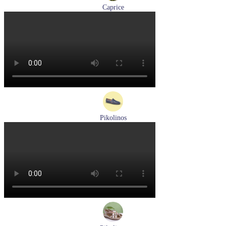
Caprice
мокасины женские демисезонные Caprice артикул 9-24652-
44-877
Размеры (RUS):
36
41
Перейти
к товару
Pikolinos
мокасины мужские летние Pikolinos артикул 09Z-3100
Размеры (RUS):
40
Перейти
к товару