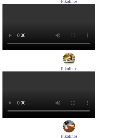
Pikolinos
босоножки женские летние Pikolinos артикул W8K-0741C2
Размеры (RUS):
37
38
39
Перейти
к товару
Pikolinos
кроссовки женские летние Pikolinos артикул W4R-6622C1
Размеры (RUS):
37
38
Перейти
к товару
Pikolinos