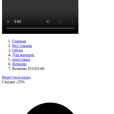
ботинки женские демисезонные Ara артикул 1211266-01
Размеры (RUS):
39
40
Перейти
к товару
Главная
Все товары
Обувь
Для женщин
кроссовки
Remonte
Remonte D3103-60
Вернуться назад
Скидка
-25%