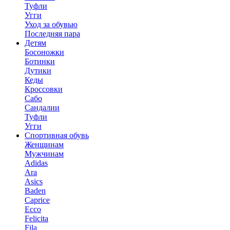
Туфли
Угги
Уход за обувью
Последняя пара
Детям
Босоножки
Ботинки
Дутики
Кеды
Кроссовки
Сабо
Сандалии
Туфли
Угги
Спортивная обувь
Женщинам
Мужчинам
Adidas
Ara
Asics
Baden
Caprice
Ecco
Felicita
Fila