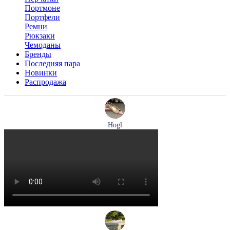
Портмоне
Портфели
Ремни
Рюкзаки
Чемоданы
Бренды
Последняя пара
Новинки
Распродажа
Hogl
туфли женские летние Hogl артикул 1101920-500
Размеры (RUS):
36
37
37,5
38
38,5
39
Перейти
к товару