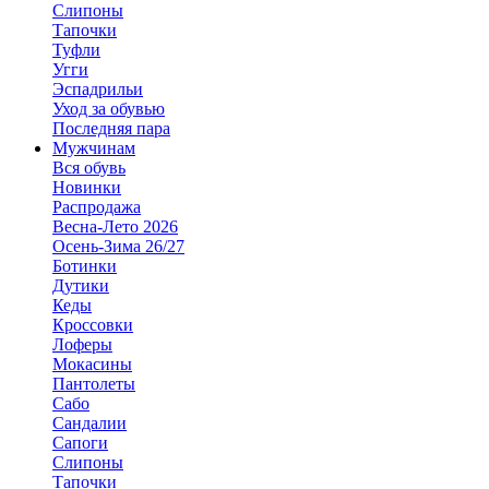
Слипоны
Тапочки
Туфли
Угги
Эспадрильи
Уход за обувью
Последняя пара
Мужчинам
Вся обувь
Новинки
Распродажа
Весна-Лето 2026
Осень-Зима 26/27
Ботинки
Дутики
Кеды
Кроссовки
Лоферы
Мокасины
Пантолеты
Сабо
Сандалии
Сапоги
Слипоны
Тапочки