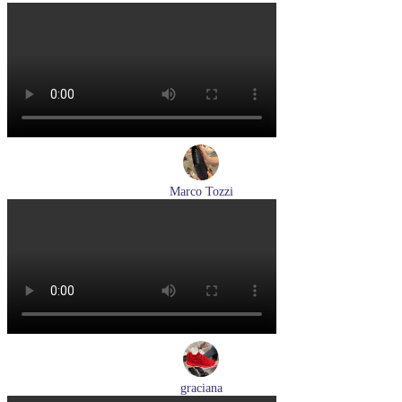
туфли женские летние Pikolinos артикул W0C-6621C1 Nata
Размеры (RUS):
37
38
39
Перейти
к товару
Marco Tozzi
лоферы женские демисезонные Marco Tozzi артикул 2-
24218-42-00B
Размеры (RUS):
36
37
38
39
40
41
Перейти
к товару
graciana