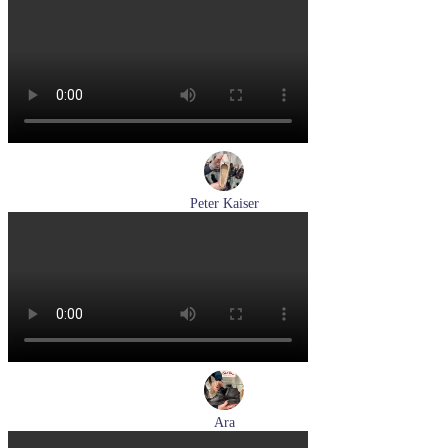
кроссовки женские демисезонные graciana артикул QS390-
F209-41
Размеры (RUS):
40
41
Перейти
к товару
Peter Kaiser
туфли женские демисезонные Peter Kaiser артикул 9-72241-
44-170
Размеры (RUS):
38,5
39
40
Перейти
к товару
Ara