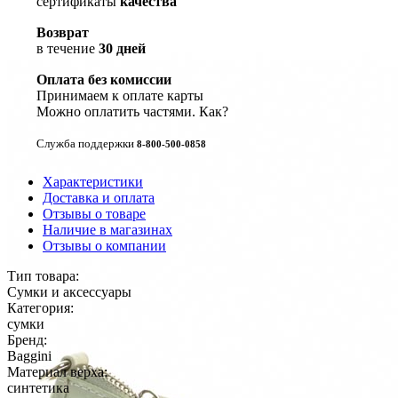
сертификаты
качества
Возврат
в течение
30 дней
Оплата без комиссии
Принимаем к оплате карты
Можно оплатить частями.
Как?
Служба поддержки
8-800-500-0858
Характеристики
Доставка и оплата
Отзывы о товаре
Наличие в магазинах
Отзывы о компании
Тип товара:
Сум­ки и ак­сессу­ары
Категория:
сум­ки
Бренд:
Bag­gi­ni
Материал верха:
син­те­тика