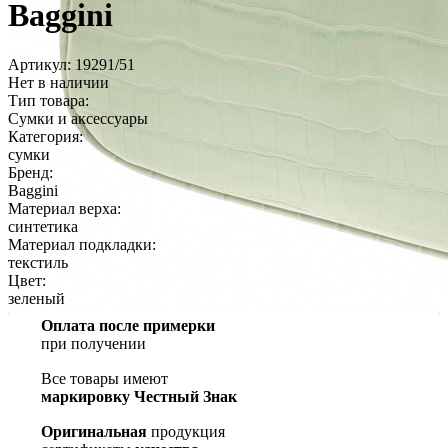
Baggini
Артикул: 19291/51
Нет в наличии
Тип товара:
Сум­ки и ак­сессу­ары
Категория:
сум­ки
Бренд:
Bag­gi­ni
Материал верха:
син­те­тика
Материал подкладки:
текс­тиль
Цвет:
зе­леный
Оплата после примерки
при получении
Все товары имеют
маркировку Честный Знак
Оригинальная
продукция