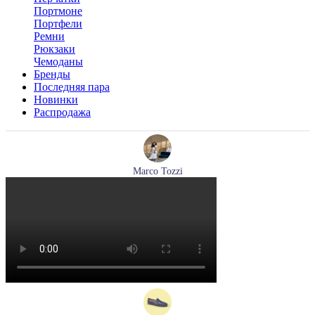
Портмоне
Портфели
Ремни
Рюкзаки
Чемоданы
Бренды
Последняя пара
Новинки
Распродажа
Marco Tozzi
лодочки женские летние Marco Tozzi артикул 2-82404-42-
100
Размеры (RUS):
36
37
39
40
41
Перейти
к товару