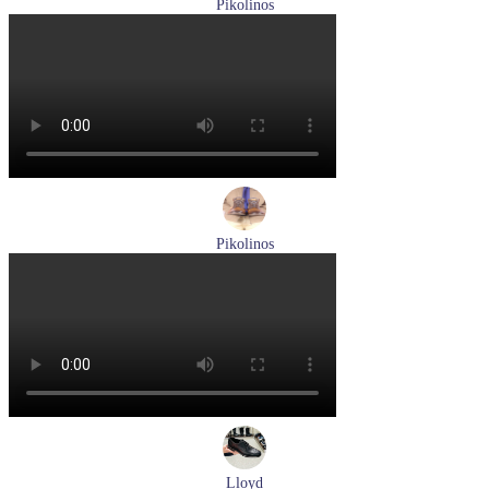
Pikolinos
ботинки женские демисезонные Pikolinos артикул W3W-
8564C1
Размеры (RUS):
36
37
38
39
40
Перейти
к товару
Pikolinos
ботинки мужские демисезонные Pikolinos артикул M2M-
8156C1
Размеры (RUS):
41
43
44
45
Перейти
к товару
Lloyd