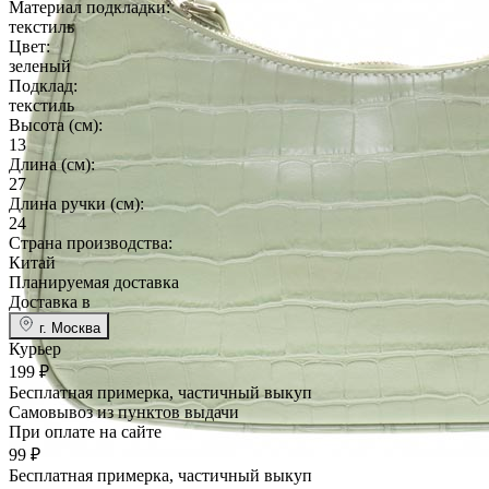
Материал подкладки:
текс­тиль
Цвет:
зе­леный
Подклад:
текс­тиль
Высота (cм):
13
Длина (см):
27
Длина ручки (см):
24
Страна производства:
Ки­тай
Планируемая доставка
Доставка в
г. Москва
Курьер
199 ₽
Бесплатная примерка, частичный выкуп
Самовывоз
из пунктов выдачи
При оплате на сайте
99 ₽
Бесплатная примерка, частичный выкуп