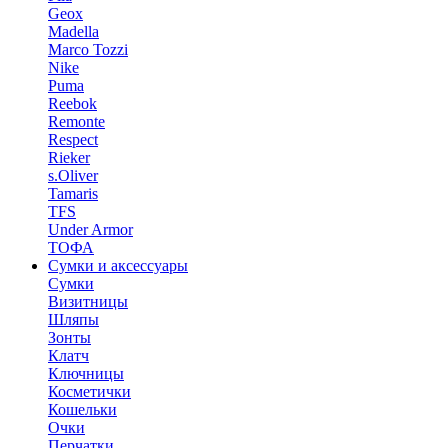
Geox
Madella
Marco Tozzi
Nike
Puma
Reebok
Remonte
Respect
Rieker
s.Oliver
Tamaris
TFS
Under Armor
ТОФА
Сумки и аксессуары
Сумки
Визитницы
Шляпы
Зонты
Клатч
Ключницы
Косметички
Кошельки
Очки
Перчатки