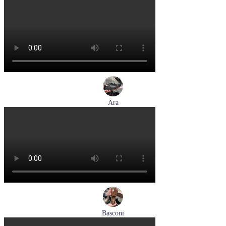
туфли женские летние Hogl артикул 1100109-299
Размеры (RUS):
36
37
38
38,5
39
Перейти
к товару
Ara
кеды женские демисезонные Ara артикул 1250016-20
Размеры (RUS):
37
37,5
38
38,5
39
40
Перейти
к товару
Basconi