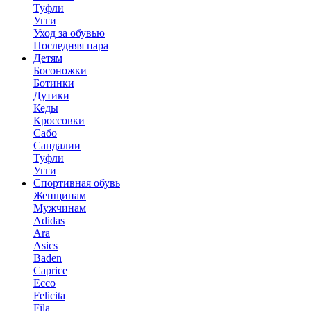
Туфли
Угги
Уход за обувью
Последняя пара
Детям
Босоножки
Ботинки
Дутики
Кеды
Кроссовки
Сабо
Сандалии
Туфли
Угги
Спортивная обувь
Женщинам
Мужчинам
Adidas
Ara
Asics
Baden
Caprice
Ecco
Felicita
Fila