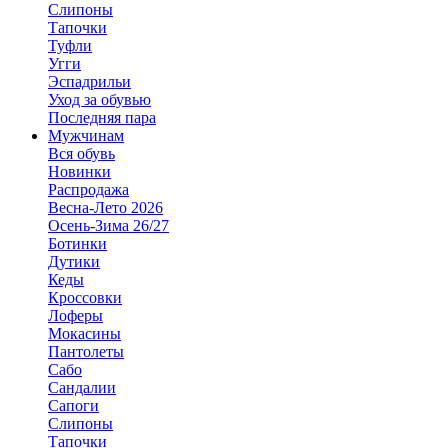
Слипоны
Тапочки
Туфли
Угги
Эспадрильи
Уход за обувью
Последняя пара
Мужчинам
Вся обувь
Новинки
Распродажа
Весна-Лето 2026
Осень-Зима 26/27
Ботинки
Дутики
Кеды
Кроссовки
Лоферы
Мокасины
Пантолеты
Сабо
Сандалии
Сапоги
Слипоны
Тапочки