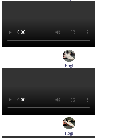
туфли мужские демисезонные Lloyd артикул 25-502-00
Размеры (RUS):
40,5
41
42
42,5
43
44
Перейти
к товару
Hogl
кеды женские демисезонные Hogl артикул 1100310-899
Размеры (RUS):
36
37
37,5
38
Перейти
к товару
Hogl