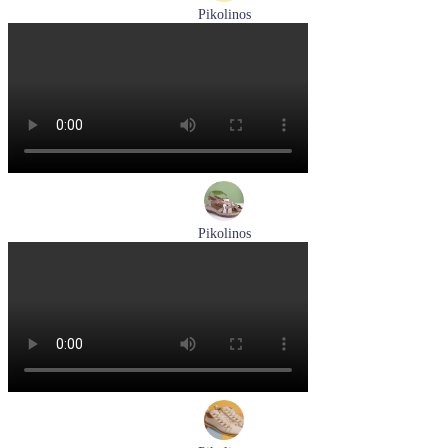
Pikolinos
мокасины мужские летние Pikolinos артикул 09Z-3100
Размеры (RUS):
40
Перейти
к товару
Pikolinos
босоножки женские летние Pikolinos артикул W8K-0741C2
Размеры (RUS):
37
38
39
Перейти
к товару