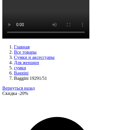
туфли женские демисезонные Basconi артикул 701284B3-
YP
Размеры (RUS):
37
38
39
Перейти
к товару
Главная
Все товары
Сумки и аксессуары
Для женщин
сумки
Baggini
Baggini 19291/51
Вернуться назад
Скидка
-20%