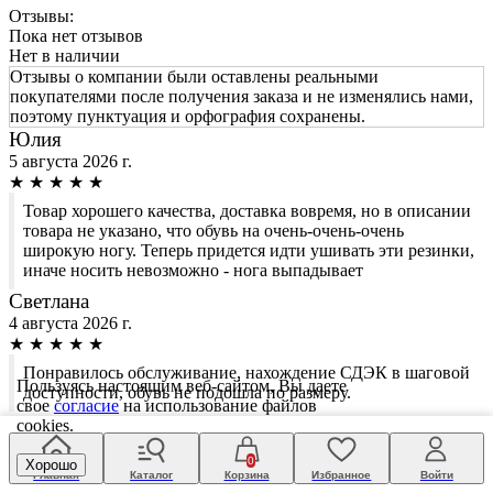
Отзывы:
Пока нет отзывов
Нет в наличии
Отзывы о компании были оставлены реальными
покупателями после получения заказа и не изменялись нами,
поэтому пунктуация и орфография сохранены.
Юлия
5 августа 2026 г.
★
★
★
★
★
Товар хорошего качества, доставка вовремя, но в описании
товара не указано, что обувь на очень-очень-очень
широкую ногу. Теперь придется идти ушивать эти резинки,
иначе носить невозможно - нога выпадывает
Светлана
4 августа 2026 г.
★
★
★
★
★
Понравилось обслуживание, нахождение СДЭК в шаговой
Пользуясь настоящим веб-сайтом, Вы даете
доступности, обувь не подошла по размеру.
свое
согласие
на использование файлов
Наталья
cookies.
4 августа 2026 г.
0
★
★
★
★
★
Хорошо
Главная
Каталог
Корзина
Избранное
Войти