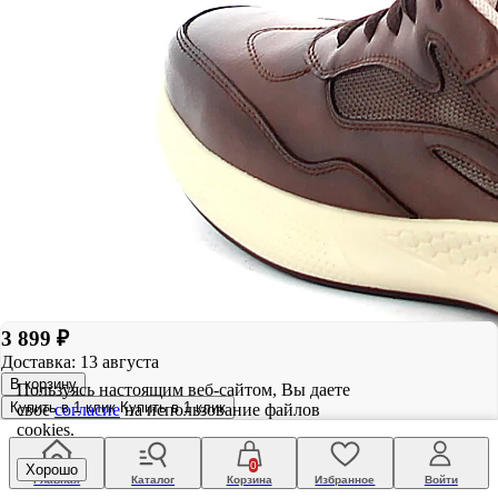
3 899 ₽
Доставка: 13 августа
В корзину
Пользуясь настоящим веб-сайтом, Вы даете
Купить в 1 клик
Купить в 1 клик
свое
согласие
на использование файлов
cookies.
0
Хорошо
Главная
Каталог
Корзина
Избранное
Войти