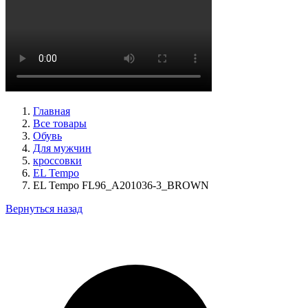
туфли женские демисезонные Peter Kaiser артикул 9-72241-
44-170
Размеры (RUS):
38,5
39
40
Перейти
к товару
Главная
Все товары
Обувь
Для мужчин
кроссовки
EL Tempo
EL Tempo FL96_A201036-3_BROWN
Вернуться назад