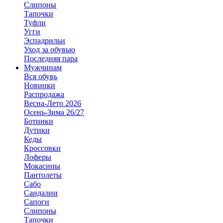
Слипоны
Тапочки
Туфли
Угги
Эспадрильи
Уход за обувью
Последняя пара
Мужчинам
Вся обувь
Новинки
Распродажа
Весна-Лето 2026
Осень-Зима 26/27
Ботинки
Дутики
Кеды
Кроссовки
Лоферы
Мокасины
Пантолеты
Сабо
Сандалии
Сапоги
Слипоны
Тапочки