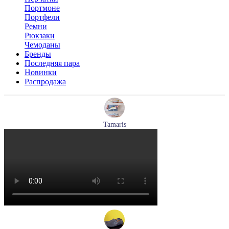
Портмоне
Портфели
Ремни
Рюкзаки
Чемоданы
Бренды
Последняя пара
Новинки
Распродажа
Tamaris
кроссовки женские летние Tamaris артикул 1-23700-44-779
Размеры (RUS):
37
38
39
40
Перейти
к товару