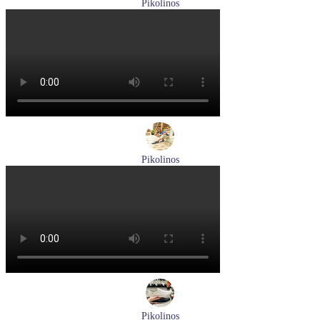
Pikolinos
ботинки женские демисезонные Pikolinos артикул W3W-
8564C1
Размеры (RUS):
36
37
38
39
40
Перейти
к товару
Pikolinos
туфли мужские летние Pikolinos артикул M4A-4266C1
синий/pacific
Размеры (RUS):
40
41
42
44
Перейти
к товару
Pikolinos