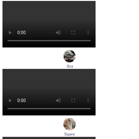
кроссовки мужские летние Pikolinos артикул M2A-6252
Espuma
Размеры (RUS):
43
44
Перейти
к товару
Ara
кеды женские демисезонные Ara артикул 1250016-20
Размеры (RUS):
37
37,5
38
38,5
39
40
Перейти
к товару
Suave