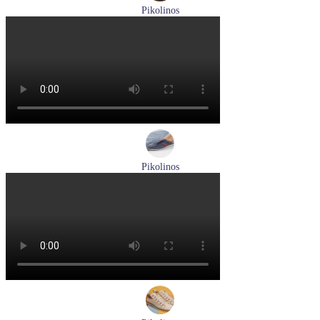
Pikolinos
мокасины мужские летние Pikolinos артикул 09Z-3100
Размеры (RUS):
40
Перейти
к товару
Pikolinos
кроссовки мужские демисезонные Pikolinos артикул M4U-
6046C1
Размеры (RUS):
43
44
Перейти
к товару