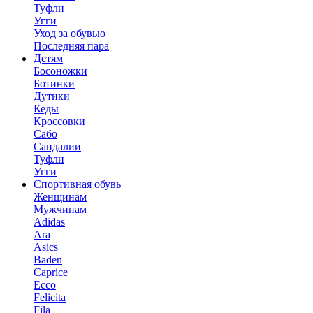
Туфли
Угги
Уход за обувью
Последняя пара
Детям
Босоножки
Ботинки
Дутики
Кеды
Кроссовки
Сабо
Сандалии
Туфли
Угги
Спортивная обувь
Женщинам
Мужчинам
Adidas
Ara
Asics
Baden
Caprice
Ecco
Felicita
Fila