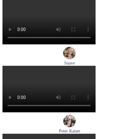
туфли женские демисезонные Suave артикул 6605T-
1L07,1I06
Размеры (RUS):
38
Перейти
к товару
Suave
кроссовки женские демисезонные Suave артикул 21003T-
3126,TS26,0503
Размеры (RUS):
36
37
38
40
Перейти
к товару
Peter Kaiser