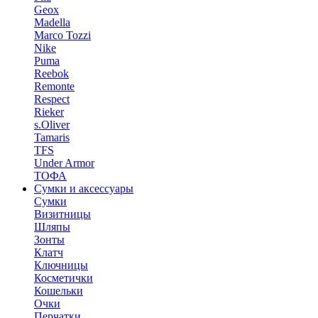
Geox
Madella
Marco Tozzi
Nike
Puma
Reebok
Remonte
Respect
Rieker
s.Oliver
Tamaris
TFS
Under Armor
ТОФА
Сумки и аксессуары
Сумки
Визитницы
Шляпы
Зонты
Клатч
Ключницы
Косметички
Кошельки
Очки
Перчатки