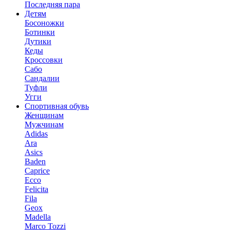
Последняя пара
Детям
Босоножки
Ботинки
Дутики
Кеды
Кроссовки
Сабо
Сандалии
Туфли
Угги
Спортивная обувь
Женщинам
Мужчинам
Adidas
Ara
Asics
Baden
Caprice
Ecco
Felicita
Fila
Geox
Madella
Marco Tozzi