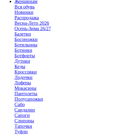
Женщинам
Вся обувь
Новинки
Распродажа
Весна-Лето 2026
Осень-Зима 26/27
Балетки
Босоножки
Ботильоны
Ботинки
Ботфорты
Дутики
Кеды
Кроссовки
Лодочки
Лоферы
Мокасины
Пантолеты
Полусапожки
Сабо
Сандалии
Сапоги
Слипоны
Тапочки
Туфли