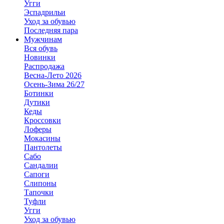
Угги
Эспадрильи
Уход за обувью
Последняя пара
Мужчинам
Вся обувь
Новинки
Распродажа
Весна-Лето 2026
Осень-Зима 26/27
Ботинки
Дутики
Кеды
Кроссовки
Лоферы
Мокасины
Пантолеты
Сабо
Сандалии
Сапоги
Слипоны
Тапочки
Туфли
Угги
Уход за обувью