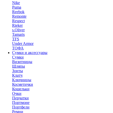
Nike
Puma
Reebok
Remonte
Respect
Rieker
s.Oliver
Tamaris
TFS
Under Armor
ТОФА
Сумки и аксессуары
Сумки
Визитницы
Шляпы
Зонты
Клатч
Ключницы
Косметички
Кошельки
Очки
Перчатки
Портмоне
Портфели
Ремни