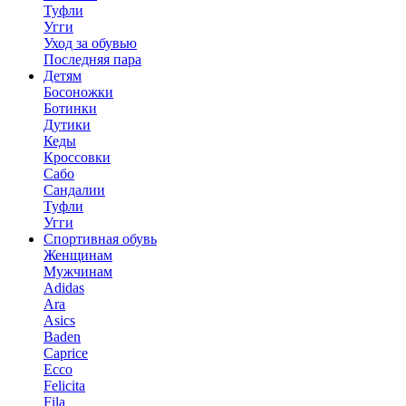
Туфли
Угги
Уход за обувью
Последняя пара
Детям
Босоножки
Ботинки
Дутики
Кеды
Кроссовки
Сабо
Сандалии
Туфли
Угги
Спортивная обувь
Женщинам
Мужчинам
Adidas
Ara
Asics
Baden
Caprice
Ecco
Felicita
Fila