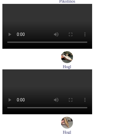
Pikolinos
туфли женские летние Pikolinos артикул W8K-0705C1
Размеры (RUS):
38
Перейти
к товару
Hogl
туфли женские летние Hogl артикул 1100109-299
Размеры (RUS):
36
37
38
38,5
39
Перейти
к товару
Hogl