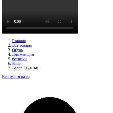
туфли женские демисезонные Suave артикул 6605T-
1L07,1I06
Размеры (RUS):
38
Перейти
к товару
Главная
Все товары
Обувь
Для женщин
ботинки
Baden
Baden EB010-011
Вернуться назад