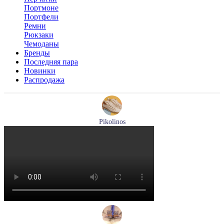
Портмоне
Портфели
Ремни
Рюкзаки
Чемоданы
Бренды
Последняя пара
Новинки
Распродажа
Pikolinos
ботинки женские демисезонные Pikolinos артикул W3W-
8564C1
Размеры (RUS):
36
37
38
39
40
Перейти
к товару