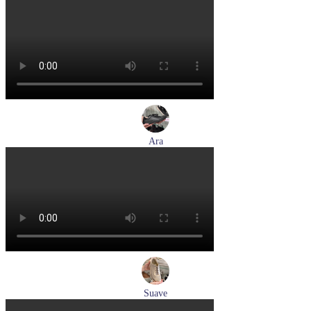
кроссовки женские летние Tamaris артикул 8-83710-42-001
Размеры (RUS):
36
37
38
39
Перейти
к товару
Ara
кеды женские демисезонные Ara артикул 1250016-20
Размеры (RUS):
37
37,5
38
38,5
39
40
Перейти
к товару
Suave