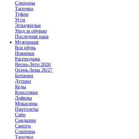
Слипоны
Тапочки
Туфли
Угги
Эспадрильи
Уход за обувью
Последняя пара
Мужчинам
Вся обувь
Новинки
Распродажа
Весна-Лето 2026
Осень-Зима 26/27
Ботинки
Дутики
Кеды
Кроссовки
Лоферы
Мокасины
Пантолеты
Сабо
Сандалии
Сапоги
Слипоны
Тапочки