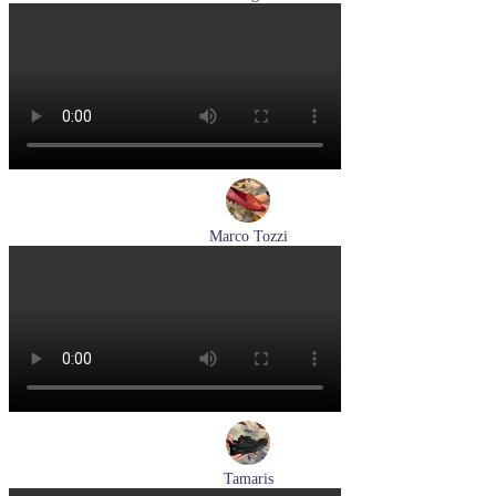
туфли женские летние Hogl артикул 1104617-2272
Размеры (RUS):
36
38,5
39
Перейти
к товару
Marco Tozzi
лоферы женские демисезонные Marco Tozzi артикул 2-
24218-42-500
Размеры (RUS):
37
39
40
41
Перейти
к товару
Tamaris