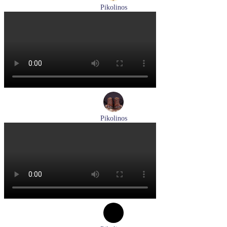
Pikolinos
ботинки мужские демисезонные Pikolinos артикул M2M-
8156C1
Размеры (RUS):
41
43
44
45
Перейти
к товару
Pikolinos
ботинки женские зимние Pikolinos артикул W1T-N8812
Размеры (RUS):
36
Перейти
к товару