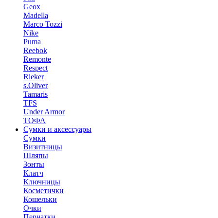
Geox
Madella
Marco Tozzi
Nike
Puma
Reebok
Remonte
Respect
Rieker
s.Oliver
Tamaris
TFS
Under Armor
ТОФА
Сумки и аксессуары
Сумки
Визитницы
Шляпы
Зонты
Клатч
Ключницы
Косметички
Кошельки
Очки
Перчатки