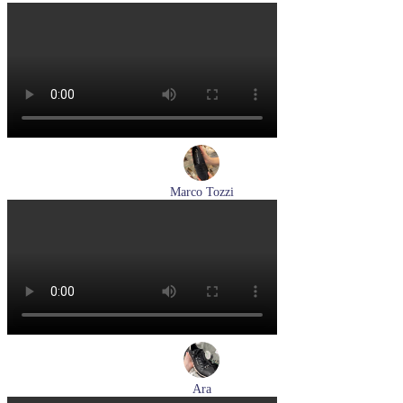
кроссовки женские летние Tamaris артикул 8-83710-42-001
Размеры (RUS):
36
37
38
39
Перейти
к товару
Marco Tozzi
лоферы женские демисезонные Marco Tozzi артикул 2-
24218-42-00B
Размеры (RUS):
36
37
38
39
40
41
Перейти
к товару
Ara