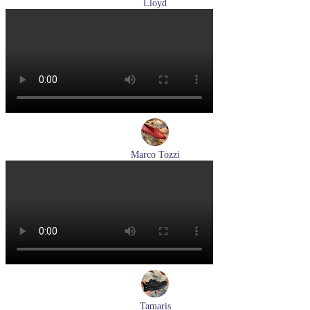
Lloyd
туфли мужские демисезонные Lloyd артикул 25-502-00
Размеры (RUS):
40,5
41
42
42,5
43
44
Перейти
к товару
Marco Tozzi
лоферы женские демисезонные Marco Tozzi артикул 2-
24218-42-500
Размеры (RUS):
37
39
40
41
Перейти
к товару
Tamaris