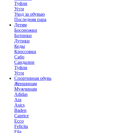
Туфли
Угги
Уход за обувью
Последняя пара
Детям
Босоножки
Ботинки
Дутики
Кеды
Кроссовки
Сабо
Сандалии
Туфли
Угги
Спортивная обувь
Женщинам
Мужчинам
Adidas
Ara
Asics
Baden
Caprice
Ecco
Felicita
Fila