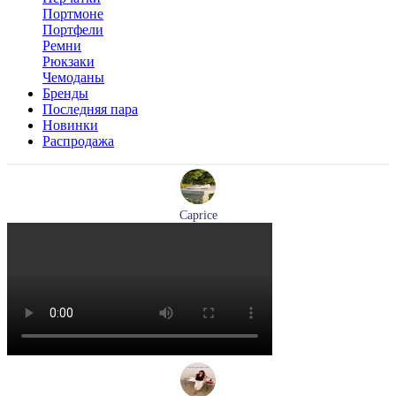
Портмоне
Портфели
Ремни
Рюкзаки
Чемоданы
Бренды
Последняя пара
Новинки
Распродажа
Caprice
мокасины женские демисезонные Caprice артикул 9-24652-
44-877
Размеры (RUS):
36
41
Перейти
к товару