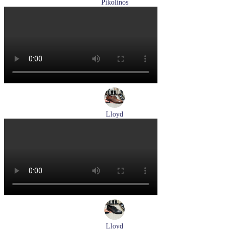
Pikolinos
ботинки женские демисезонные Pikolinos артикул W3W-
8564C1
Размеры (RUS):
36
37
38
39
40
Перейти
к товару
Lloyd
туфли мужские демисезонные Lloyd артикул 24-625-02
Размеры (RUS):
41
42
42,5
43
44
Перейти
к товару
Lloyd