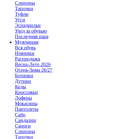
Слипоны
Тапочки
Туфли
Угги
Эспадрильи
Уход за обувью
Последняя пара
Мужчинам
Вся обувь
Новинки
Распродажа
Весна-Лето 2026
Осень-Зима 26/27
Ботинки
Дутики
Кеды
Кроссовки
Лоферы
Мокасины
Пантолеты
Сабо
Сандалии
Сапоги
Слипоны
Тапочки