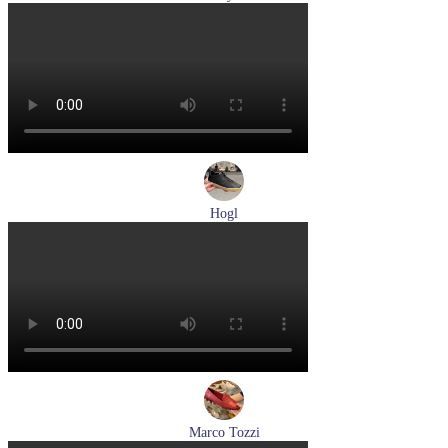
туфли мужские демисезонные Lloyd артикул 25-502-00
Размеры (RUS):
40,5
41
42
42,5
43
44
Перейти
к товару
Hogl
кеды женские демисезонные Hogl артикул 1100316-100
Размеры (RUS):
36
37
37,5
38
38,5
39
Перейти
к товару
Marco Tozzi