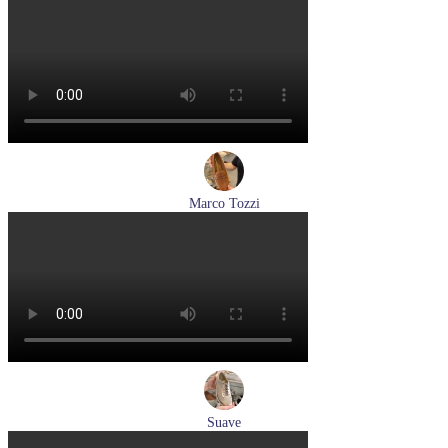
лоферы женские демисезонные Marco Tozzi артикул 2-
24218-42-500
Размеры (RUS):
37
39
40
41
Перейти
к товару
Marco Tozzi
лоферы женские демисезонные Marco Tozzi артикул 2-
24218-42-30F
Размеры (RUS):
36
37
39
40
Перейти
к товару
Suave