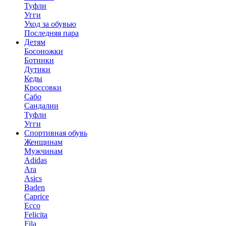
Туфли
Угги
Уход за обувью
Последняя пара
Детям
Босоножки
Ботинки
Дутики
Кеды
Кроссовки
Сабо
Сандалии
Туфли
Угги
Спортивная обувь
Женщинам
Мужчинам
Adidas
Ara
Asics
Baden
Caprice
Ecco
Felicita
Fila