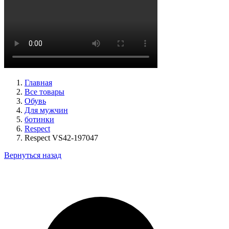
туфли женские демисезонные Suave артикул 6605T-
1L07,1I06
Размеры (RUS):
38
Перейти
к товару
Главная
Все товары
Обувь
Для мужчин
ботинки
Respect
Respect VS42-197047
Вернуться назад