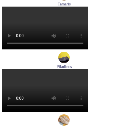
Tamaris
туфли женские летние Tamaris артикул 1-29512-46-098
Размеры (RUS):
36
37
40
Перейти
к товару
Pikolinos
мокасины мужские летние Pikolinos артикул 09Z-3100
Размеры (RUS):
40
Перейти
к товару