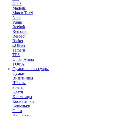
Geox
Madella
Marco Tozzi
Nike
Puma
Reebok
Remonte
Respect
Rieker
s.Oliver
Tamaris
TFS
Under Armor
ТОФА
Сумки и аксессуары
Сумки
Визитницы
Шляпы
Зонты
Клатч
Ключницы
Косметички
Кошельки
Очки
Перчатки