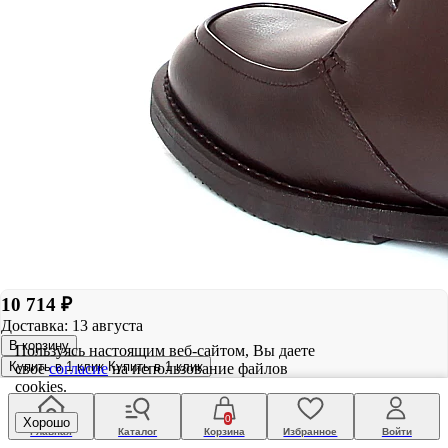
10 714 ₽
Доставка: 13 августа
В корзину
Пользуясь настоящим веб-сайтом, Вы даете
Купить в 1 клик
Купить в 1 клик
свое
согласие
на использование файлов
cookies.
0
Хорошо
Главная
Каталог
Корзина
Избранное
Войти