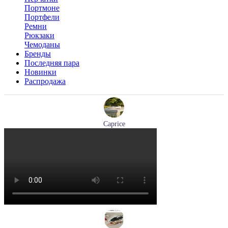
Портмоне
Портфели
Ремни
Рюкзаки
Чемоданы
Бренды
Последняя пара
Новинки
Распродажа
Caprice
мокасины женские демисезонные Caprice артикул 9-24652-
44-877
Размеры (RUS):
36
41
Перейти
к товару