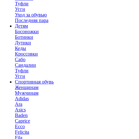
Туфли
Угги
Уход за обувью
Последняя пара
Детям
Босоножки
Ботинки
Дутики
Кеды
Кроссовки
Сабо
Сандалии
Туфли
Угги
Спортивная обувь
Женщинам
Мужчинам
Adidas
Ara
Asics
Baden
Caprice
Ecco
Felicita
Fila