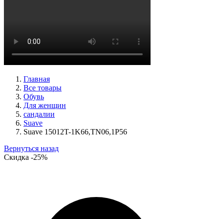
ботинки женские демисезонные Ara артикул 1246708-03
Размеры (RUS):
37,5
38,5
39
40
Перейти
к товару
Главная
Все товары
Обувь
Для женщин
сандалии
Suave
Suave 15012T-1K66,TN06,1P56
Вернуться назад
Скидка
-25%