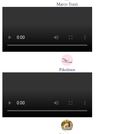
Marco Tozzi
туфли женские летние Marco Tozzi артикул 2-29409-44-520
Размеры (RUS):
36
37
38
39
40
Перейти
к товару
Pikolinos
сандалии женские летние Pikolinos артикул 655-0906
Размеры (RUS):
38
Перейти
к товару