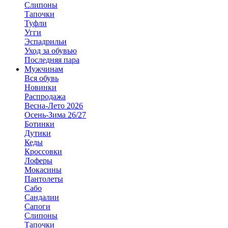
Слипоны
Тапочки
Туфли
Угги
Эспадрильи
Уход за обувью
Последняя пара
Мужчинам
Вся обувь
Новинки
Распродажа
Весна-Лето 2026
Осень-Зима 26/27
Ботинки
Дутики
Кеды
Кроссовки
Лоферы
Мокасины
Пантолеты
Сабо
Сандалии
Сапоги
Слипоны
Тапочки