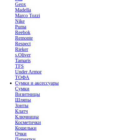
Geox
Madella
Marco Tozzi
Nike
Puma
Reebok
Remonte
Respect
Rieker
s.Oliver
Tamaris
TFS
Under Armor
ТОФА
Сумки и аксессуары
Сумки
Визитницы
Шляпы
Зонты
Клатч
Ключницы
Косметички
Кошельки
Очки
Перчатки