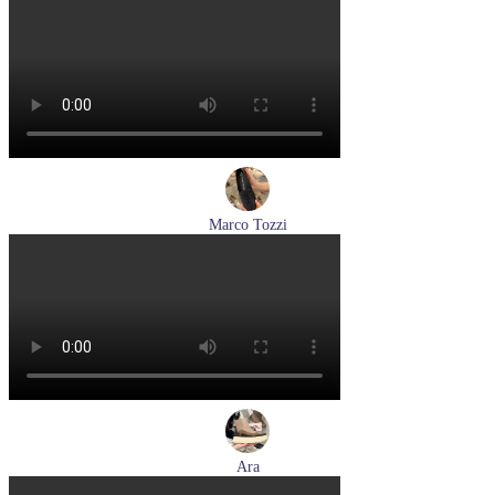
кроссовки женские летние Tamaris артикул 8-83710-42-001
Размеры (RUS):
36
37
38
39
Перейти
к товару
Marco Tozzi
лоферы женские демисезонные Marco Tozzi артикул 2-
24218-42-00B
Размеры (RUS):
36
37
38
39
40
41
Перейти
к товару
Ara