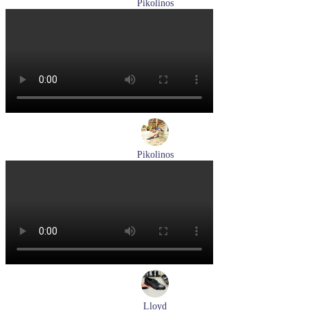
Pikolinos
кроссовки женские летние Pikolinos артикул W4R-6622C1
Размеры (RUS):
37
38
Перейти
к товару
Pikolinos
туфли мужские летние Pikolinos артикул M4A-4266C1
синий/pacific
Размеры (RUS):
40
41
42
43
44
Перейти
к товару
Lloyd