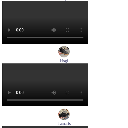
туфли мужские демисезонные Lloyd артикул 25-502-00
Размеры (RUS):
40,5
41
42
42,5
43
44
Перейти
к товару
Hogl
кеды женские демисезонные Hogl артикул 1100316-100
Размеры (RUS):
36
37
37,5
38
38,5
39
Перейти
к товару
Tamaris