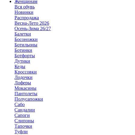
Женщинам
Вся обувь
Новинки
Распродажа
Весна-Лето 2026
Осень-Зима 26/27
Балетки
Босоножки
Ботильоны
Ботинки
Ботфорты
Дутики
Кеды
Кроссовки
Лодочки
Лоферы
Мокасины
Пантолеты
Полусапожки
Сабо
Сандалии
Сапоги
Слипоны
Тапочки
Туфли