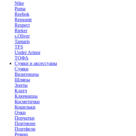
Nike
Puma
Reebok
Remonte
Respect
Rieker
s.Oliver
Tamaris
TFS
Under Armor
ТОФА
Сумки и аксессуары
Сумки
Визитницы
Шляпы
Зонты
Клатч
Ключницы
Косметички
Кошельки
Очки
Перчатки
Портмоне
Портфели
Ремни