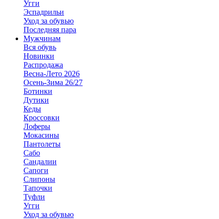
Угги
Эспадрильи
Уход за обувью
Последняя пара
Мужчинам
Вся обувь
Новинки
Распродажа
Весна-Лето 2026
Осень-Зима 26/27
Ботинки
Дутики
Кеды
Кроссовки
Лоферы
Мокасины
Пантолеты
Сабо
Сандалии
Сапоги
Слипоны
Тапочки
Туфли
Угги
Уход за обувью