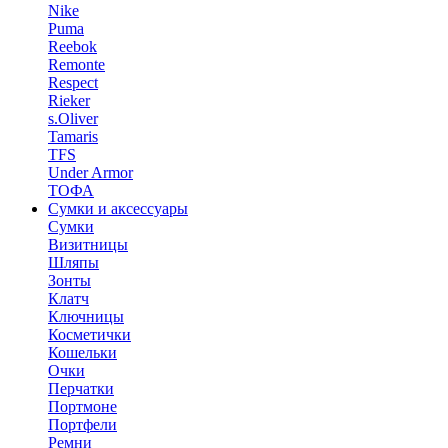
Nike
Puma
Reebok
Remonte
Respect
Rieker
s.Oliver
Tamaris
TFS
Under Armor
ТОФА
Сумки и аксессуары
Сумки
Визитницы
Шляпы
Зонты
Клатч
Ключницы
Косметички
Кошельки
Очки
Перчатки
Портмоне
Портфели
Ремни