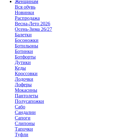
Женщинам
Вся обувь
Новинки
Распродажа
Весна-Лето 2026
Осень-Зима 26/27
Балетки
Босоножки
Ботильоны
Ботинки
Ботфорты
Дутики
Кеды
Кроссовки
Лодочки
Лоферы
Мокасины
Пантолеты
Полусапожки
Сабо
Сандалии
Сапоги
Слипоны
Тапочки
Туфли