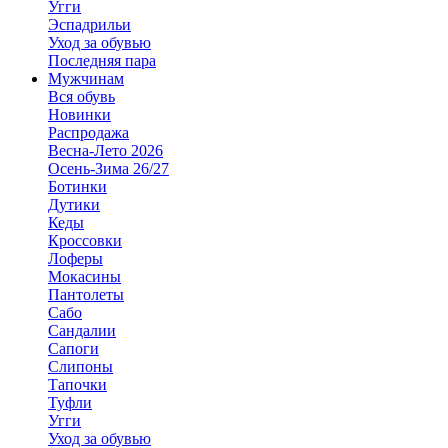
Угги
Эспадрильи
Уход за обувью
Последняя пара
Мужчинам
Вся обувь
Новинки
Распродажа
Весна-Лето 2026
Осень-Зима 26/27
Ботинки
Дутики
Кеды
Кроссовки
Лоферы
Мокасины
Пантолеты
Сабо
Сандалии
Сапоги
Слипоны
Тапочки
Туфли
Угги
Уход за обувью