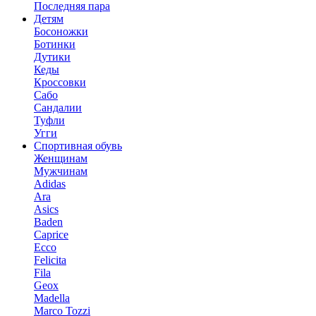
Последняя пара
Детям
Босоножки
Ботинки
Дутики
Кеды
Кроссовки
Сабо
Сандалии
Туфли
Угги
Спортивная обувь
Женщинам
Мужчинам
Adidas
Ara
Asics
Baden
Caprice
Ecco
Felicita
Fila
Geox
Madella
Marco Tozzi