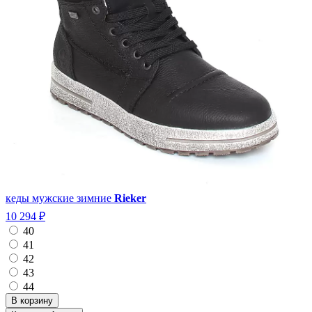
кеды мужские зимние
Rieker
10 294 ₽
40
41
42
43
44