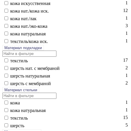
1
ко­жа ис­кусс­твен­ная
12
ко­жа нат./ко­жа иск.
1
ко­жа нат./лак
3
ко­жа нат./эко-ко­жа
1
ко­жа на­тураль­ная
1
текс­тиль/ко­жа иск.
Материал подкладки
17
текс­тиль
2
шерсть нат. с мемб­ра­ной
1
шерсть на­тураль­ная
2
шерсть с мемб­ра­ной
Материал стельки
1
ко­жа
1
ко­жа на­тураль­ная
15
текс­тиль
5
шерсть