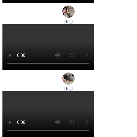
Hogl
лодочки женские летние Hogl артикул 1107730-100
Размеры (RUS):
37
37,5
38
38,5
39
Перейти
к товару
Hogl
кеды женские демисезонные Hogl артикул 1100316-100
Размеры (RUS):
36
37
37,5
38
38,5
39
Перейти
к товару