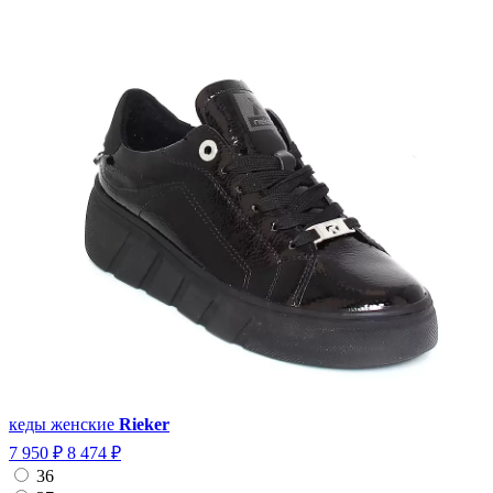
кеды женские
Rieker
7 950 ₽
8 474 ₽
36