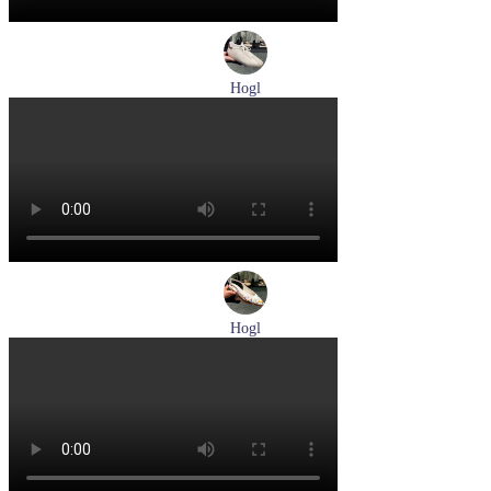
Hogl
кеды женские демисезонные Hogl артикул 1100310-899
Размеры (RUS):
36
37
37,5
38
Перейти
к товару
Hogl
туфли женские летние Hogl артикул 1100109-299
Размеры (RUS):
36
37
38
38,5
39
Перейти
к товару