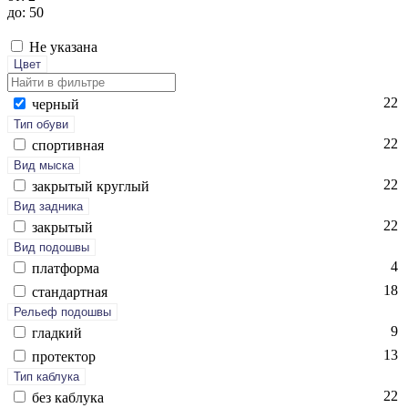
до: 50
Не указана
Цвет
22
чер­ный
Тип обуви
22
спор­тивная
Вид мыска
22
зак­ры­тый круг­лый
Вид задника
22
зак­ры­тый
Вид подошвы
4
плат­форма
18
стан­дарт­ная
Рельеф подошвы
9
глад­кий
13
про­тек­тор
Тип каблука
22
без каб­лу­ка