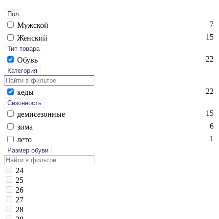
Пол
7
Мужской
15
Женский
Тип товара
22
Обувь
Категория
22
ке­ды
Сезонность
15
де­мисе­зон­ные
6
зи­ма
1
ле­то
Размер обуви
24
25
26
27
28