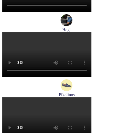
Hogl
лоферы женские демисезонные Hogl артикул 0102430-0100
Размеры (RUS):
37
38
38,5
39
40
Перейти
к товару
Pikolinos
мокасины мужские летние Pikolinos артикул 09Z-3100
Размеры (RUS):
40
Перейти
к товару