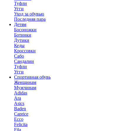
Туфли
Угги
Уход за обувью
Последняя пара
Детям
Босоножки
Ботинки
Дутики
Кеды
Кроссовки
Сабо
Сандалии
Туфли
Угги
Спортивная обувь
Женщинам
Мужчинам
Adidas
Ara
Asics
Baden
Caprice
Ecco
Felicita
Fila