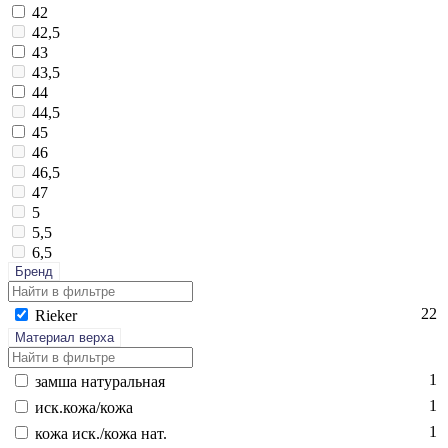
42
42,5
43
43,5
44
44,5
45
46
46,5
47
5
5,5
6,5
Бренд
22
Ri­eker
Материал верха
1
зам­ша на­тураль­ная
1
иск.ко­жа/ко­жа
1
ко­жа иск./ко­жа нат.