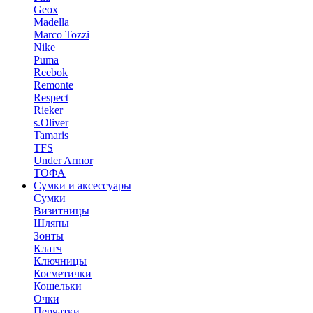
Geox
Madella
Marco Tozzi
Nike
Puma
Reebok
Remonte
Respect
Rieker
s.Oliver
Tamaris
TFS
Under Armor
ТОФА
Сумки и аксессуары
Сумки
Визитницы
Шляпы
Зонты
Клатч
Ключницы
Косметички
Кошельки
Очки
Перчатки