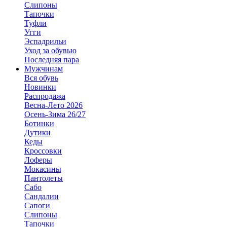
Слипоны
Тапочки
Туфли
Угги
Эспадрильи
Уход за обувью
Последняя пара
Мужчинам
Вся обувь
Новинки
Распродажа
Весна-Лето 2026
Осень-Зима 26/27
Ботинки
Дутики
Кеды
Кроссовки
Лоферы
Мокасины
Пантолеты
Сабо
Сандалии
Сапоги
Слипоны
Тапочки