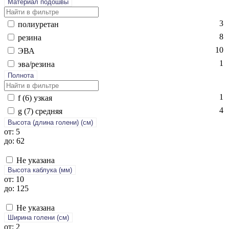
Материал подошвы
3
по­ли­уре­тан
8
ре­зина
10
ЭВА
1
эва/ре­зина
Полнота
1
f (6) уз­кая
4
g (7) сред­няя
Высота (длина голени) (cм)
от: 5
до: 62
Не указана
Высота каблука (мм)
от: 10
до: 125
Не указана
Ширина голени (см)
от: 2