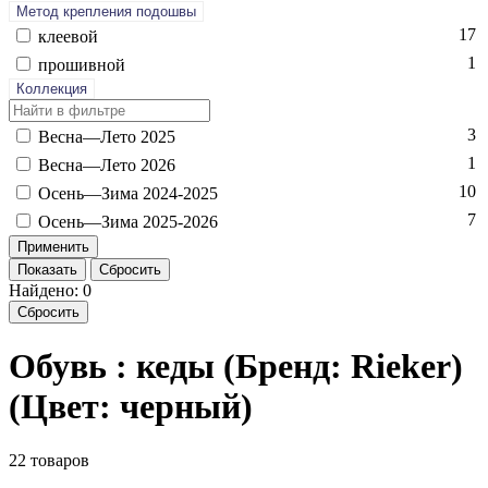
Метод крепления подошвы
17
кле­евой
1
про­шив­ной
Коллекция
3
Вес­на—Ле­то 2025
1
Вес­на—Ле­то 2026
10
Осень—Зи­ма 2024-2025
7
Осень—Зи­ма 2025-2026
Показать
Сбросить
Найдено: 0
Сбросить
Обувь : кеды (Бренд: Rieker)
(Цвет: черный)
22 товаров