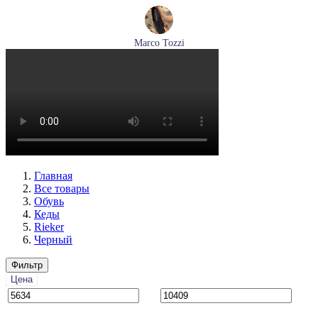
Marco Tozzi
лоферы женские демисезонные Marco Tozzi артикул 2-
24218-42-00B
Размеры (RUS):
36
37
38
39
40
41
Перейти
к товару
Главная
Все товары
Обувь
Кеды
Rieker
Черный
Фильтр
Цена