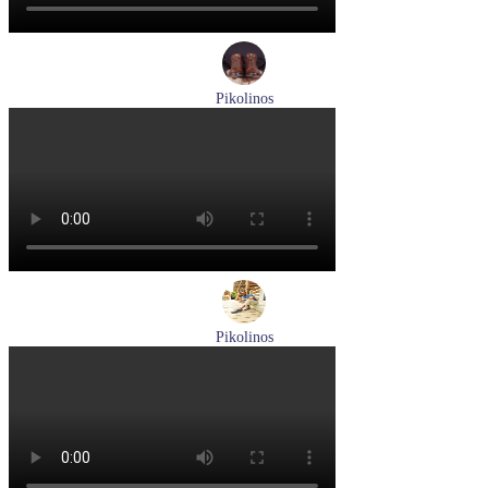
Pikolinos
ботинки женские зимние Pikolinos артикул W1T-N8812
Размеры (RUS):
36
Перейти
к товару
Pikolinos
туфли мужские летние Pikolinos артикул M4A-4266C1
синий/pacific
Размеры (RUS):
40
41
42
44
Перейти
к товару