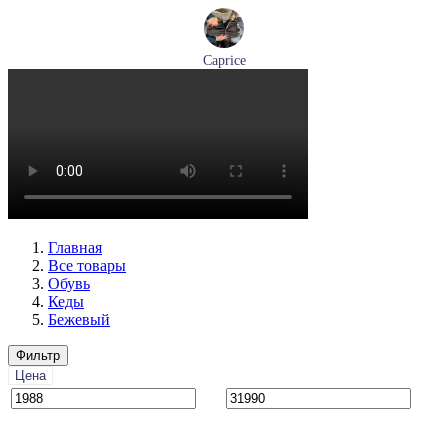
Caprice
ботинки женские зимние Caprice артикул 9-26219-41-040
Размеры (RUS):
36
37
38
39
40
41
Перейти
к товару
Главная
Все товары
Обувь
Кеды
Бежевый
Фильтр
Цена