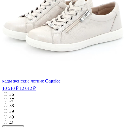
кеды женские летние
Caprice
10 510 ₽
12 612 ₽
36
37
38
39
40
41