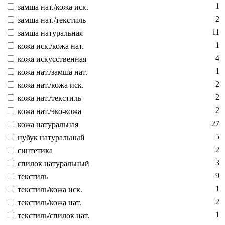
1
зам­ша нат./ко­жа иск.
2
зам­ша нат./текс­тиль
11
зам­ша на­тураль­ная
1
ко­жа иск./ко­жа нат.
4
ко­жа ис­кусс­твен­ная
1
ко­жа нат./зам­ша нат.
2
ко­жа нат./ко­жа иск.
2
ко­жа нат./текс­тиль
2
ко­жа нат./эко-ко­жа
27
ко­жа на­тураль­ная
5
ну­бук на­тураль­ный
2
син­те­тика
3
спи­лок на­тураль­ный
9
текс­тиль
1
текс­тиль/ко­жа иск.
2
текс­тиль/ко­жа нат.
1
текс­тиль/спи­лок нат.