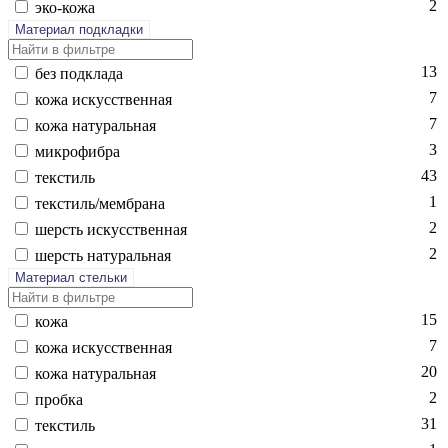
2
эко-ко­жа
Материал подкладки
13
без подк­ла­да
7
ко­жа ис­кусс­твен­ная
7
ко­жа на­тураль­ная
3
мик­ро­фиб­ра
43
текс­тиль
1
текс­тиль/мемб­ра­на
2
шерсть ис­кусс­твен­ная
2
шерсть на­тураль­ная
Материал стельки
15
ко­жа
7
ко­жа ис­кусс­твен­ная
20
ко­жа на­тураль­ная
2
проб­ка
31
текс­тиль