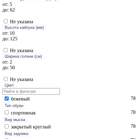
от: 5
до: 62
Не указана
Высота каблука (мм)
от: 10
до: 125
Не указана
Ширина голени (см)
от: 2
до: 50
Не указана
Цвет
78
бе­жевый
Тип обуви
78
спор­тивная
Вид мыска
78
зак­ры­тый круг­лый
Вид задника