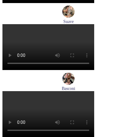
Suave
кроссовки женские демисезонные Suave артикул 21003T-
3126,TS26,0503
Размеры (RUS):
36
37
38
40
Перейти
к товару
Basconi
туфли женские демисезонные Basconi артикул 701284B3-
YP
Размеры (RUS):
37
38
39
Перейти
к товару