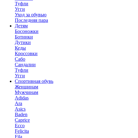
Туфли
Угги
Уход за обувью
Последняя пара
Детям
Босоножки
Ботинки
Дутики
Кеды
Кроссовки
Сабо
Сандалии
Туфли
Угги
Спортивная обувь
Женщинам
Мужчинам
Adidas
Ara
Asics
Baden
Caprice
Ecco
Felicita
Fila