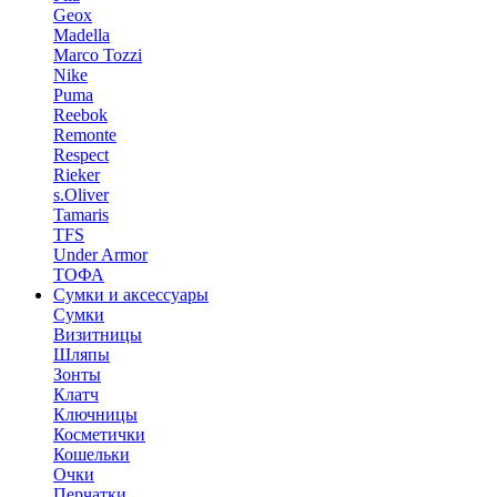
Geox
Madella
Marco Tozzi
Nike
Puma
Reebok
Remonte
Respect
Rieker
s.Oliver
Tamaris
TFS
Under Armor
ТОФА
Сумки и аксессуары
Сумки
Визитницы
Шляпы
Зонты
Клатч
Ключницы
Косметички
Кошельки
Очки
Перчатки