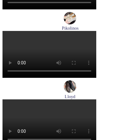
Pikolinos
лоферы женские летние Pikolinos артикул W4R-6729C1
Nata
Размеры (RUS):
37
38
39
Перейти
к товару
Lloyd
туфли мужские демисезонные Lloyd артикул 25-504-07
Размеры (RUS):
40,5
42
42,5
43
44
Перейти
к товару