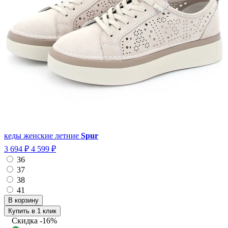
кеды женские летние
Spur
3 694 ₽
4 599 ₽
36
37
38
41
Купить в 1 клик
Скидка
-16%