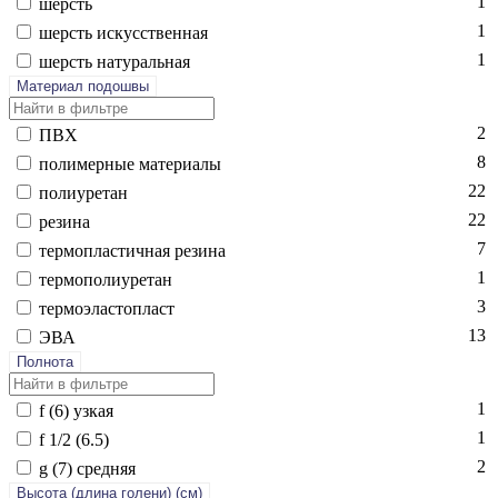
1
шерсть
1
шерсть ис­кусс­твен­ная
1
шерсть на­тураль­ная
Материал подошвы
2
ПВХ
8
по­лимер­ные ма­тери­алы
22
по­ли­уре­тан
22
ре­зина
7
тер­моплас­тичная ре­зина
1
тер­мо­поли­уре­тан
3
тер­мо­элас­топласт
13
ЭВА
Полнота
1
f (6) уз­кая
1
f 1/2 (6.5)
2
g (7) сред­няя
Высота (длина голени) (cм)