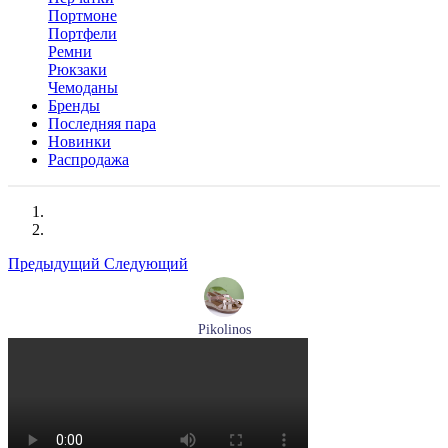
Портмоне
Портфели
Ремни
Рюкзаки
Чемоданы
Бренды
Последняя пара
Новинки
Распродажа
Предыдущий
Следующий
Pikolinos
босоножки женские летние Pikolinos артикул W8K-0741C2
Размеры (RUS):
37
38
39
Перейти
к товару