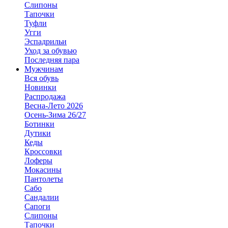
Слипоны
Тапочки
Туфли
Угги
Эспадрильи
Уход за обувью
Последняя пара
Мужчинам
Вся обувь
Новинки
Распродажа
Весна-Лето 2026
Осень-Зима 26/27
Ботинки
Дутики
Кеды
Кроссовки
Лоферы
Мокасины
Пантолеты
Сабо
Сандалии
Сапоги
Слипоны
Тапочки