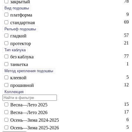
78
зак­ры­тый
Вид подошвы
9
плат­форма
69
стан­дарт­ная
Рельеф подошвы
57
глад­кий
21
про­тек­тор
Тип каблука
77
без каб­лу­ка
1
тан­кетка
Метод крепления подошвы
5
кле­евой
12
про­шив­ной
Коллекция
15
Вес­на—Ле­то 2025
17
Вес­на—Ле­то 2026
6
Осень—Зи­ма 2024-2025
5
Осень—Зи­ма 2025-2026