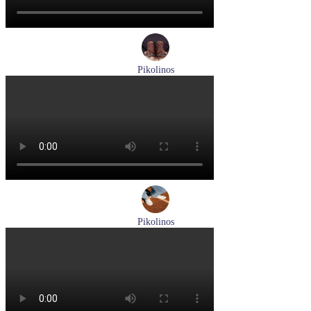
Pikolinos
ботинки женские зимние Pikolinos артикул W1T-N8812
Размеры (RUS):
36
Перейти
к товару
Pikolinos
туфли женские летние Pikolinos артикул W0C-6621C1 Nata
Размеры (RUS):
37
38
39
Перейти
к товару