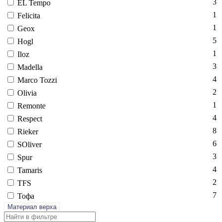
3
EL Tem­po
1
Fe­lici­ta
1
Ge­ox
5
Hogl
1
Iloz
3
Ma­del­la
4
Mar­co Toz­zi
2
Oli­via
1
Re­mon­te
4
Res­pect
8
Ri­eker
6
SO­liver
3
Spur
4
Ta­maris
2
TFS
7
То­фа
Материал верха