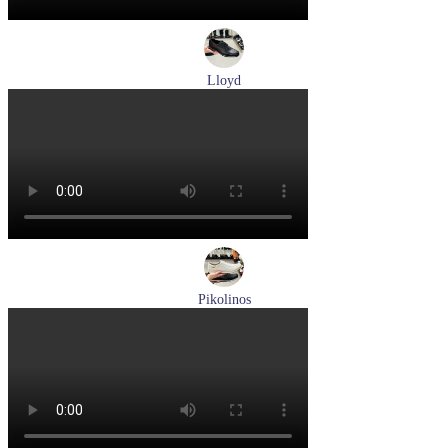
Lloyd
туфли мужские демисезонные Lloyd артикул 25-502-00
Размеры (RUS):
40,5
41
42
42,5
43
44
Перейти
к товару
Pikolinos
кроссовки мужские летние Pikolinos артикул M2A-6252
Espuma
Размеры (RUS):
43
44
Перейти
к товару