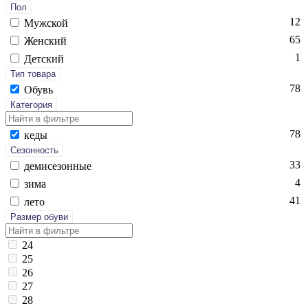
Пол
12
Мужской
65
Женский
1
Детский
Тип товара
78
Обувь
Категория
78
ке­ды
Сезонность
33
де­мисе­зон­ные
4
зи­ма
41
ле­то
Размер обуви
24
25
26
27
28