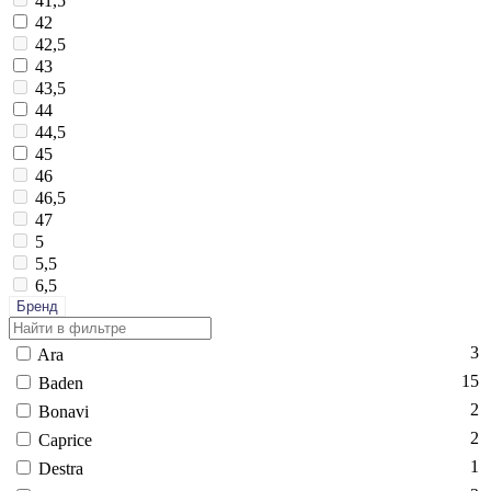
41,5
42
42,5
43
43,5
44
44,5
45
46
46,5
47
5
5,5
6,5
Бренд
3
Ara
15
Ba­den
2
Bo­navi
2
Cap­ri­ce
1
Dest­ra