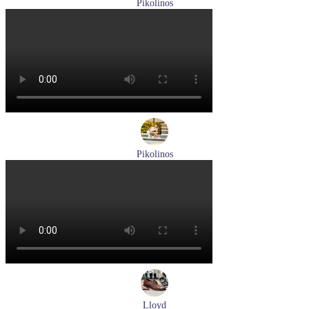
Pikolinos
босоножки женские летние Pikolinos артикул W8K-0741C2
Размеры (RUS):
37
38
39
Перейти
к товару
Pikolinos
кроссовки женские летние Pikolinos артикул W4R-6622C1
Размеры (RUS):
37
38
Перейти
к товару
Lloyd