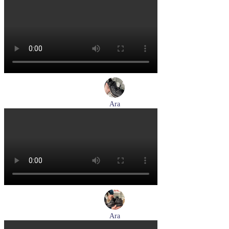
лоферы женские демисезонные Marco Tozzi артикул 2-
24218-42-500
Размеры (RUS):
37
39
40
41
Перейти
к товару
Ara
кеды женские демисезонные Ara артикул 1234432-70
Размеры (RUS):
37
37,5
38
38,5
39
40
Перейти
к товару
Ara