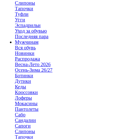
Слипоны
Тапочки
Туфли
Угги
Эспадрильи
Уход за обувью
Последняя пара
Мужчинам
Вся обувь
Новинки
Распродажа
Весна-Лето 2026
Осень-Зима 26/27
Ботинки
Дутики
Кеды
Кроссовки
Лоферы
Мокасины
Пантолеты
Сабо
Сандалии
Сапоги
Слипоны
Тапочки