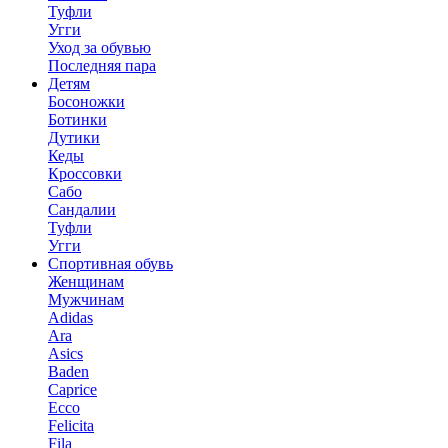
Туфли
Угги
Уход за обувью
Последняя пара
Детям
Босоножки
Ботинки
Дутики
Кеды
Кроссовки
Сабо
Сандалии
Туфли
Угги
Спортивная обувь
Женщинам
Мужчинам
Adidas
Ara
Asics
Baden
Caprice
Ecco
Felicita
Fila