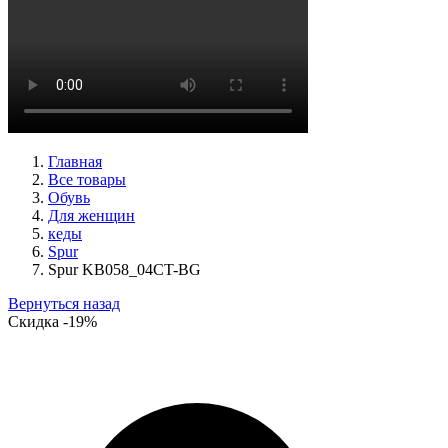
ботинки женские демисезонные Ara артикул 1211266-01
Размеры (RUS):
39
40
Перейти
к товару
Главная
Все товары
Обувь
Для женщин
кеды
Spur
Spur KB058_04CT-BG
Вернуться назад
Скидка
-19%