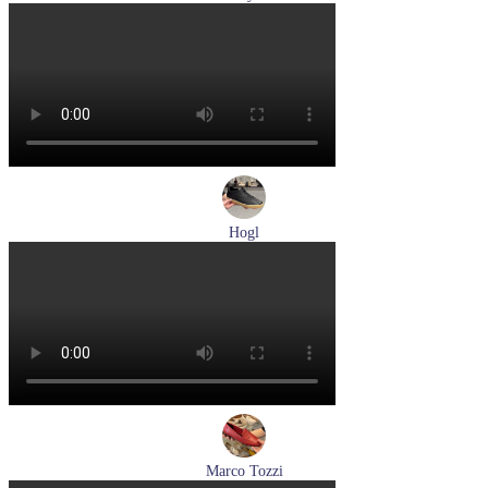
туфли мужские демисезонные Lloyd артикул 24-625-02
Размеры (RUS):
41
42
42,5
43
44
Перейти
к товару
Hogl
кеды женские демисезонные Hogl артикул 1100316-100
Размеры (RUS):
36
37
37,5
38
38,5
39
Перейти
к товару
Marco Tozzi