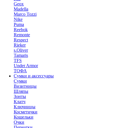
Geox
Madella
Marco Tozzi
Nike
Puma
Reebok
Remonte
Respect
Rieker
s.Oliver
Tamaris
TFS
Under Armor
ТОФА
Сумки и аксессуары
Сумки
Визитницы
Шляпы
Зонты
Клатч
Ключницы
Косметички
Кошельки
Очки
Перчатки