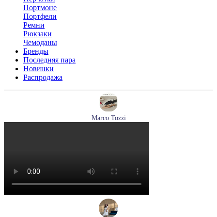
Портмоне
Портфели
Ремни
Рюкзаки
Чемоданы
Бренды
Последняя пара
Новинки
Распродажа
Marco Tozzi
туфли женские летние Marco Tozzi артикул 2-29409-44-520
Размеры (RUS):
36
37
38
39
40
Перейти
к товару