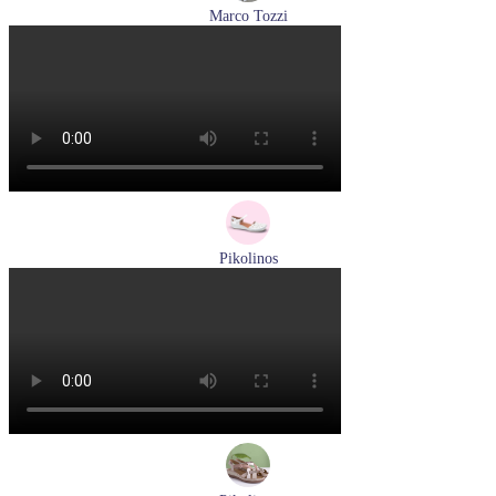
Marco Tozzi
лодочки женские летние Marco Tozzi артикул 2-82404-42-
100
Размеры (RUS):
36
37
39
40
41
Перейти
к товару
Pikolinos
сандалии женские летние Pikolinos артикул 655-0906
Размеры (RUS):
38
Перейти
к товару