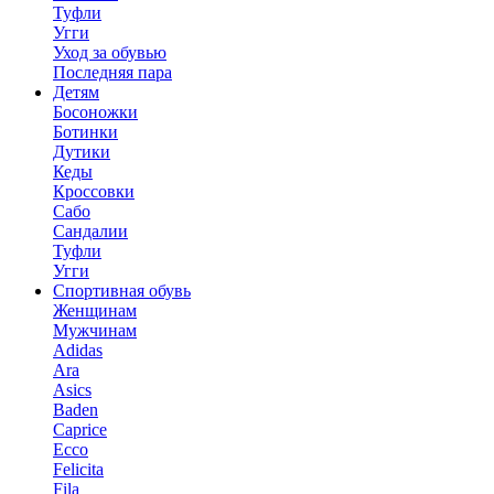
Туфли
Угги
Уход за обувью
Последняя пара
Детям
Босоножки
Ботинки
Дутики
Кеды
Кроссовки
Сабо
Сандалии
Туфли
Угги
Спортивная обувь
Женщинам
Мужчинам
Adidas
Ara
Asics
Baden
Caprice
Ecco
Felicita
Fila