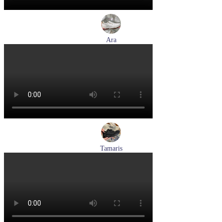
Ara
кроссовки женские летние Ara артикул 1225510-04
Размеры (RUS):
37
37,5
38
39
Перейти
к товару
Tamaris
кроссовки женские летние Tamaris артикул 8-83710-42-001
Размеры (RUS):
36
37
38
39
Перейти
к товару