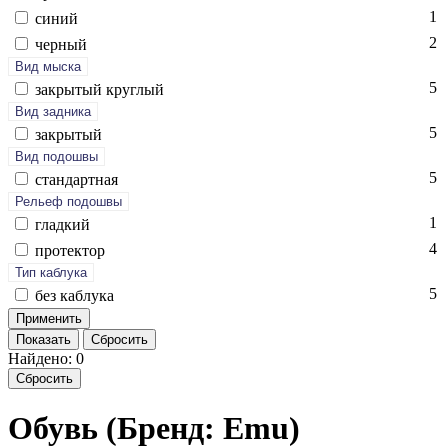
1
си­ний
2
чер­ный
Вид мыска
5
зак­ры­тый круг­лый
Вид задника
5
зак­ры­тый
Вид подошвы
5
стан­дарт­ная
Рельеф подошвы
1
глад­кий
4
про­тек­тор
Тип каблука
5
без каб­лу­ка
Показать
Сбросить
Найдено: 0
Сбросить
Обувь (Бренд: Emu)