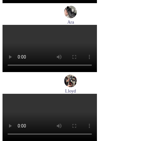
Ara
кеды женские демисезонные Ara артикул 1234432-70
Размеры (RUS):
37
37,5
38
38,5
39
40
Перейти
к товару
Lloyd
туфли мужские демисезонные Lloyd артикул 24-625-20
Размеры (RUS):
40,5
41
42
42,5
43
44
Перейти
к товару