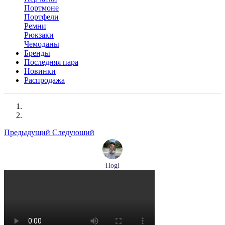
Портмоне
Портфели
Ремни
Рюкзаки
Чемоданы
Бренды
Последняя пара
Новинки
Распродажа
Предыдущий
Следующий
Hogl
туфли женские летние Hogl артикул 1100109-299
Размеры (RUS):
36
37
38
38,5
39
Перейти
к товару