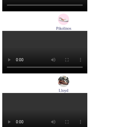
Pikolinos
сандалии женские летние Pikolinos артикул 655-0906
Размеры (RUS):
38
Перейти
к товару
Lloyd
туфли мужские демисезонные Lloyd артикул 24-625-02
Размеры (RUS):
41
42
42,5
43
44
Перейти
к товару