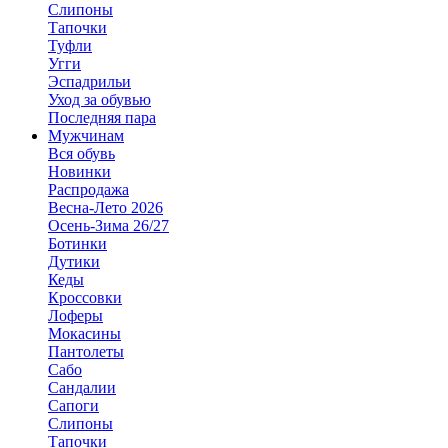
Слипоны
Тапочки
Туфли
Угги
Эспадрильи
Уход за обувью
Последняя пара
Мужчинам
Вся обувь
Новинки
Распродажа
Весна-Лето 2026
Осень-Зима 26/27
Ботинки
Дутики
Кеды
Кроссовки
Лоферы
Мокасины
Пантолеты
Сабо
Сандалии
Сапоги
Слипоны
Тапочки