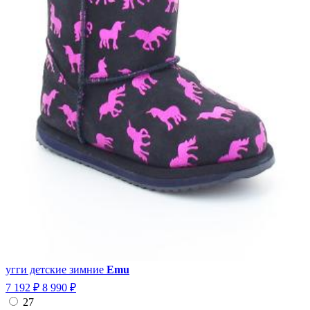
угги детские зимние
Emu
7 192 ₽
8 990 ₽
27