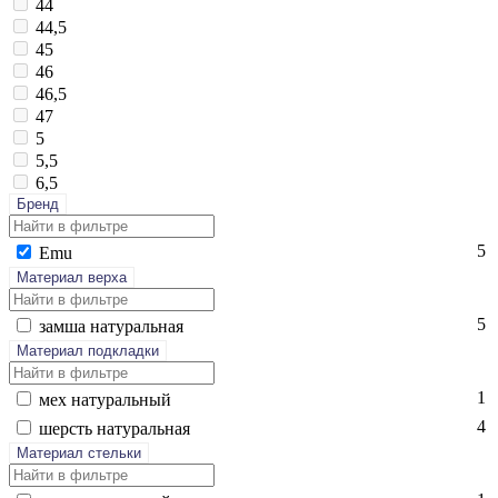
44
44,5
45
46
46,5
47
5
5,5
6,5
Бренд
5
Emu
Материал верха
5
зам­ша на­тураль­ная
Материал подкладки
1
мех на­тураль­ный
4
шерсть на­тураль­ная
Материал стельки