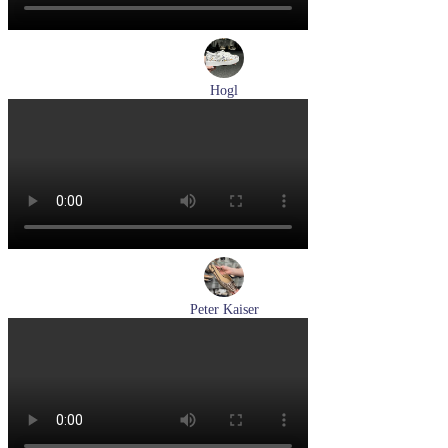
Hogl
кеды женские демисезонные Hogl артикул 1103679-299
Размеры (RUS):
37
38
38,5
Перейти
к товару
Peter Kaiser
туфли женские летние Peter Kaiser артикул 9-79481-46-780
Размеры (RUS):
37,5
38
38,5
39
40
Перейти
к товару