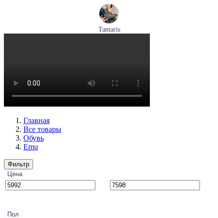
Tamaris
ботинки женские демисезонные Tamaris артикул 1-26269-
41-001
Размеры (RUS):
36
37
38
39
40
Перейти
к товару
Главная
Все товары
Обувь
Emu
Фильтр
Цена
Пол