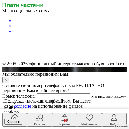
Мы в социальных сетях:
© 2005–2026 официальный интернет-магазин обуви snoufa.ru
Мы обязательно перезвоним Вам!
×
Оставьте свой номер телефона, и мы БЕСПЛАТНО
перезвоним Вам в рабочее время!
Номер телефона:
Мы никогда и никому
Пользуясь настоящим веб-сайтом, Вы даете
не передадим Ваш номер телефона
свое
согласие
на использование файлов
Ваше имя:
cookies.
Принимаю условия
Оферты
и ознакомлен(а) с
Политикой
обработки персональных данных
.
0
Хорошо
Даю согласие на обработку
персональных данных
Главная
Каталог
Корзина
Избранное
Войти
Реклама
Реклама