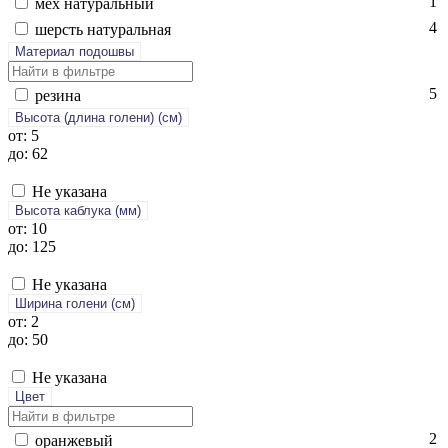
1
мех на­тураль­ный
4
шерсть на­тураль­ная
Материал подошвы
5
ре­зина
Высота (длина голени) (cм)
от: 5
до: 62
Не указана
Высота каблука (мм)
от: 10
до: 125
Не указана
Ширина голени (см)
от: 2
до: 50
Не указана
Цвет
2
оран­же­вый