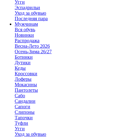
Угги
Эспадрильи
Уход за обувью
Последняя пара
Мужчинам
Вся обувь
Новинки
Распродажа
Весна-Лето 2026
Осень-Зима 26/27
Ботинки
Дутики
Кеды
Кроссовки
Лоферы
Мокасины
Пантолеты
Сабо
Сандалии
Сапоги
Слипоны
Тапочки
Туфли
Угги
Уход за обувью