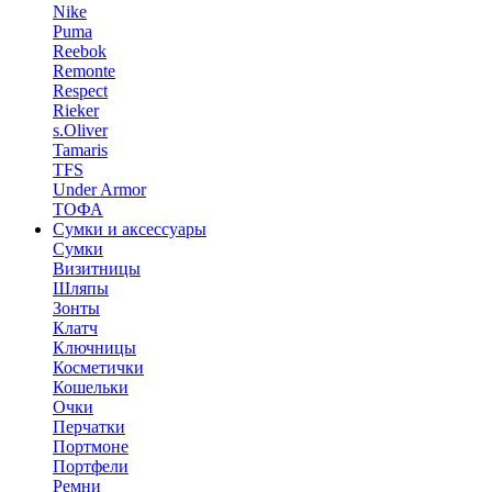
Nike
Puma
Reebok
Remonte
Respect
Rieker
s.Oliver
Tamaris
TFS
Under Armor
ТОФА
Сумки и аксессуары
Сумки
Визитницы
Шляпы
Зонты
Клатч
Ключницы
Косметички
Кошельки
Очки
Перчатки
Портмоне
Портфели
Ремни