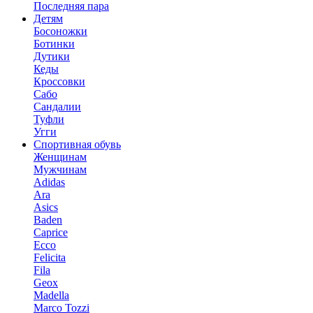
Последняя пара
Детям
Босоножки
Ботинки
Дутики
Кеды
Кроссовки
Сабо
Сандалии
Туфли
Угги
Спортивная обувь
Женщинам
Мужчинам
Adidas
Ara
Asics
Baden
Caprice
Ecco
Felicita
Fila
Geox
Madella
Marco Tozzi