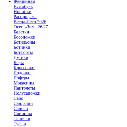
Женщинам
Вся обувь
Новинки
Распродажа
Весна-Лето 2026
Осень-Зима 26/27
Балетки
Босоножки
Ботильоны
Ботинки
Ботфорты
Дутики
Кеды
Кроссовки
Лодочки
Лоферы
Мокасины
Пантолеты
Полусапожки
Сабо
Сандалии
Сапоги
Слипоны
Тапочки
Туфли