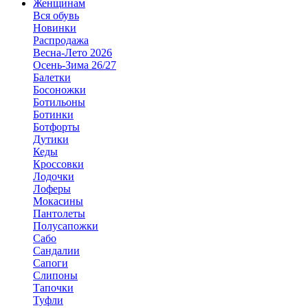
Женщинам
Вся обувь
Новинки
Распродажа
Весна-Лето 2026
Осень-Зима 26/27
Балетки
Босоножки
Ботильоны
Ботинки
Ботфорты
Дутики
Кеды
Кроссовки
Лодочки
Лоферы
Мокасины
Пантолеты
Полусапожки
Сабо
Сандалии
Сапоги
Слипоны
Тапочки
Туфли