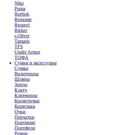
Nike
Puma
Reebok
Remonte
Respect
Rieker
s.Oliver
Tamaris
TFS
Under Armor
ТОФА
Сумки и аксессуары
Сумки
Визитницы
Шляпы
Зонты
Клатч
Ключницы
Косметички
Кошельки
Очки
Перчатки
Портмоне
Портфели
Ремни