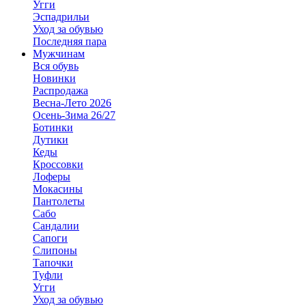
Угги
Эспадрильи
Уход за обувью
Последняя пара
Мужчинам
Вся обувь
Новинки
Распродажа
Весна-Лето 2026
Осень-Зима 26/27
Ботинки
Дутики
Кеды
Кроссовки
Лоферы
Мокасины
Пантолеты
Сабо
Сандалии
Сапоги
Слипоны
Тапочки
Туфли
Угги
Уход за обувью