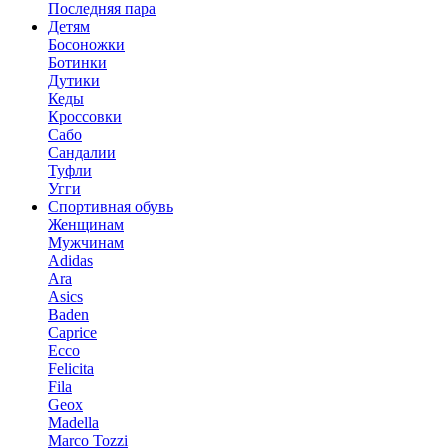
Последняя пара
Детям
Босоножки
Ботинки
Дутики
Кеды
Кроссовки
Сабо
Сандалии
Туфли
Угги
Спортивная обувь
Женщинам
Мужчинам
Adidas
Ara
Asics
Baden
Caprice
Ecco
Felicita
Fila
Geox
Madella
Marco Tozzi