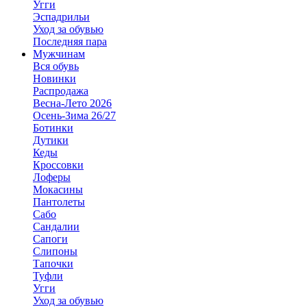
Угги
Эспадрильи
Уход за обувью
Последняя пара
Мужчинам
Вся обувь
Новинки
Распродажа
Весна-Лето 2026
Осень-Зима 26/27
Ботинки
Дутики
Кеды
Кроссовки
Лоферы
Мокасины
Пантолеты
Сабо
Сандалии
Сапоги
Слипоны
Тапочки
Туфли
Угги
Уход за обувью