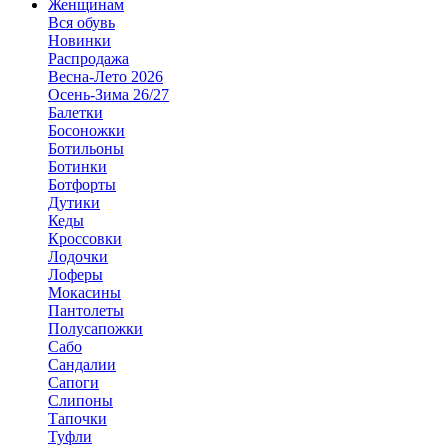
Женщинам
Вся обувь
Новинки
Распродажа
Весна-Лето 2026
Осень-Зима 26/27
Балетки
Босоножки
Ботильоны
Ботинки
Ботфорты
Дутики
Кеды
Кроссовки
Лодочки
Лоферы
Мокасины
Пантолеты
Полусапожки
Сабо
Сандалии
Сапоги
Слипоны
Тапочки
Туфли