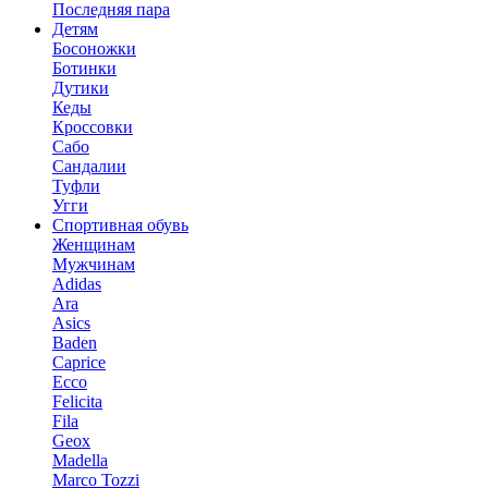
Последняя пара
Детям
Босоножки
Ботинки
Дутики
Кеды
Кроссовки
Сабо
Сандалии
Туфли
Угги
Спортивная обувь
Женщинам
Мужчинам
Adidas
Ara
Asics
Baden
Caprice
Ecco
Felicita
Fila
Geox
Madella
Marco Tozzi