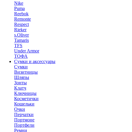
Nike
Puma
Reebok
Remonte
Respect
Rieker
s.Oliver
Tamaris
TFS
Under Armor
ТОФА
Сумки и аксессуары
Сумки
Визитницы
Шляпы
Зонты
Клатч
Ключницы
Косметички
Кошельки
Очки
Перчатки
Портмоне
Портфели
Ремни