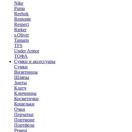
Nike
Puma
Reebok
Remonte
Respect
Rieker
s.Oliver
Tamaris
TFS
Under Armor
ТОФА
Сумки и аксессуары
Сумки
Визитницы
Шляпы
Зонты
Клатч
Ключницы
Косметички
Кошельки
Очки
Перчатки
Портмоне
Портфели
Ремни