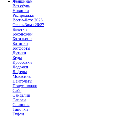
Женщинам
Вся обувь
Новинки
Распродажа
Весна-Лето 2026
Осень-Зима 26/27
Балетки
Босоножки
Ботильоны
Ботинки
Ботфорты
Дутики
Кеды
Кроссовки
Лодочки
Лоферы
Мокасины
Пантолеты
Полусапожки
Сабо
Сандалии
Сапоги
Слипоны
Тапочки
Туфли