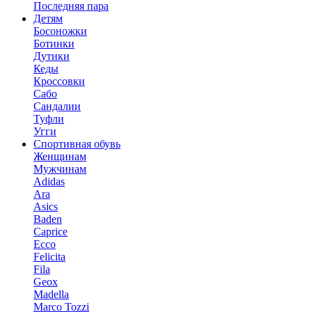
Последняя пара
Детям
Босоножки
Ботинки
Дутики
Кеды
Кроссовки
Сабо
Сандалии
Туфли
Угги
Спортивная обувь
Женщинам
Мужчинам
Adidas
Ara
Asics
Baden
Caprice
Ecco
Felicita
Fila
Geox
Madella
Marco Tozzi