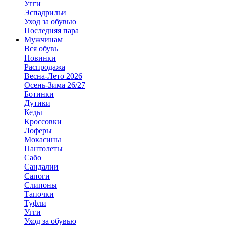
Угги
Эспадрильи
Уход за обувью
Последняя пара
Мужчинам
Вся обувь
Новинки
Распродажа
Весна-Лето 2026
Осень-Зима 26/27
Ботинки
Дутики
Кеды
Кроссовки
Лоферы
Мокасины
Пантолеты
Сабо
Сандалии
Сапоги
Слипоны
Тапочки
Туфли
Угги
Уход за обувью