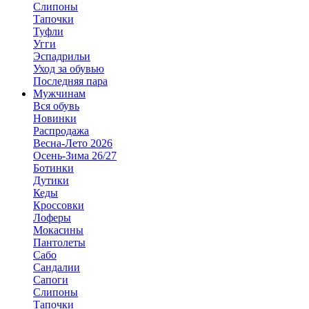
Слипоны
Тапочки
Туфли
Угги
Эспадрильи
Уход за обувью
Последняя пара
Мужчинам
Вся обувь
Новинки
Распродажа
Весна-Лето 2026
Осень-Зима 26/27
Ботинки
Дутики
Кеды
Кроссовки
Лоферы
Мокасины
Пантолеты
Сабо
Сандалии
Сапоги
Слипоны
Тапочки