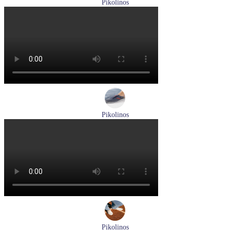
Pikolinos
босоножки женские летние Pikolinos артикул W8K-0741C2
Размеры (RUS):
37
38
39
Перейти
к товару
Pikolinos
кроссовки мужские демисезонные Pikolinos артикул M4U-
6046C1
Размеры (RUS):
43
44
Перейти
к товару
Pikolinos