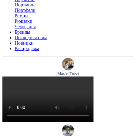
Портмоне
Портфели
Ремни
Рюкзаки
Чемоданы
Бренды
Последняя пара
Новинки
Распродажа
Marco Tozzi
лодочки женские летние Marco Tozzi артикул 2-82404-42-
100
Размеры (RUS):
36
37
39
40
41
Перейти
к товару