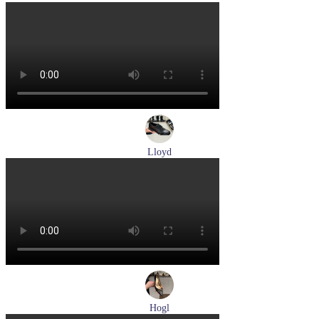
туфли женские летние Pikolinos артикул W0C-6621C1 Nata
Размеры (RUS):
37
38
39
Перейти
к товару
Lloyd
туфли мужские демисезонные Lloyd артикул 25-502-00
Размеры (RUS):
40,5
41
42
42,5
43
44
Перейти
к товару
Hogl