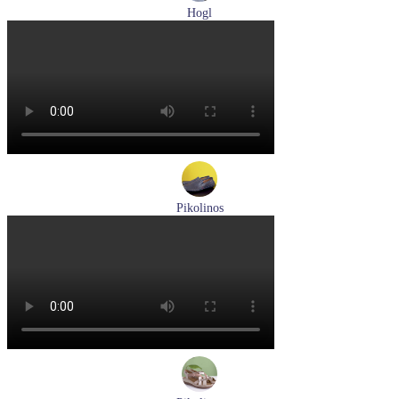
Hogl
туфли женские летние Hogl артикул 1100109-299
Размеры (RUS):
36
37
38
38,5
39
Перейти
к товару
Pikolinos
мокасины мужские летние Pikolinos артикул 09Z-3100
Размеры (RUS):
40
Перейти
к товару