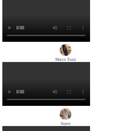
лодочки женские летние Hogl артикул 1107730-100
Размеры (RUS):
37
37,5
38
38,5
39
Перейти
к товару
Marco Tozzi
лоферы женские демисезонные Marco Tozzi артикул 2-
24218-42-00B
Размеры (RUS):
36
37
38
39
40
41
Перейти
к товару
Suave