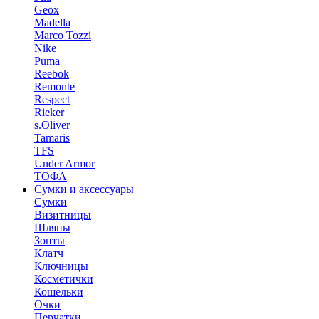
Geox
Madella
Marco Tozzi
Nike
Puma
Reebok
Remonte
Respect
Rieker
s.Oliver
Tamaris
TFS
Under Armor
ТОФА
Сумки и аксессуары
Сумки
Визитницы
Шляпы
Зонты
Клатч
Ключницы
Косметички
Кошельки
Очки
Перчатки