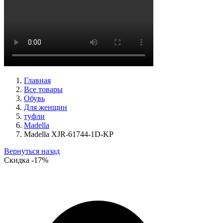
туфли женские демисезонные Suave артикул 6605T-
1L07,1I06
Размеры (RUS):
38
Перейти
к товару
Главная
Все товары
Обувь
Для женщин
туфли
Madella
Madella XJR-61744-1D-KP
Вернуться назад
Скидка
-17%