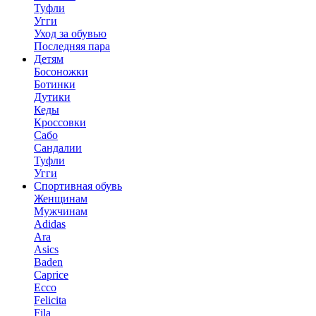
Туфли
Угги
Уход за обувью
Последняя пара
Детям
Босоножки
Ботинки
Дутики
Кеды
Кроссовки
Сабо
Сандалии
Туфли
Угги
Спортивная обувь
Женщинам
Мужчинам
Adidas
Ara
Asics
Baden
Caprice
Ecco
Felicita
Fila