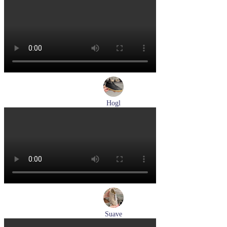
туфли женские летние Hogl артикул 1104617-2272
Размеры (RUS):
36
38,5
39
Перейти
к товару
Hogl
кеды женские демисезонные Hogl артикул 1100316-100
Размеры (RUS):
36
37
37,5
38
38,5
39
Перейти
к товару
Suave