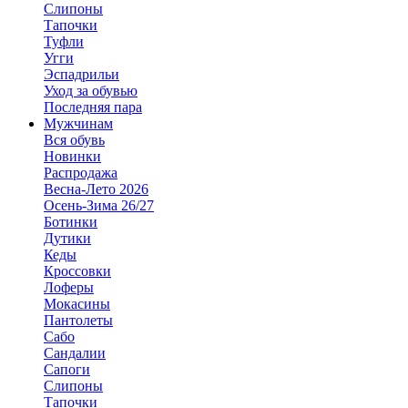
Слипоны
Тапочки
Туфли
Угги
Эспадрильи
Уход за обувью
Последняя пара
Мужчинам
Вся обувь
Новинки
Распродажа
Весна-Лето 2026
Осень-Зима 26/27
Ботинки
Дутики
Кеды
Кроссовки
Лоферы
Мокасины
Пантолеты
Сабо
Сандалии
Сапоги
Слипоны
Тапочки