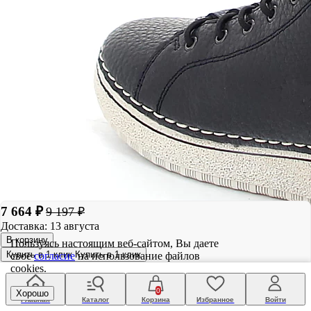
7 664 ₽
9 197 ₽
Доставка: 13 августа
В корзину
Пользуясь настоящим веб-сайтом, Вы даете
Купить в 1 клик
Купить в 1 клик
свое
согласие
на использование файлов
cookies.
0
Хорошо
Главная
Каталог
Корзина
Избранное
Войти