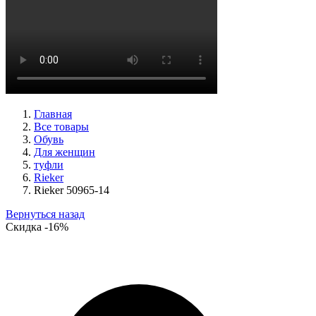
туфли женские демисезонные Suave артикул 6605T-
1L07,1I06
Размеры (RUS):
38
Перейти
к товару
Главная
Все товары
Обувь
Для женщин
туфли
Rieker
Rieker 50965-14
Вернуться назад
Скидка
-16%