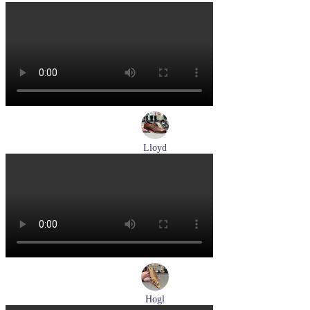
туфли мужские летние Pikolinos артикул M4A-4266C1
синий/pacific
Размеры (RUS):
40
41
42
44
Перейти
к товару
Lloyd
туфли мужские демисезонные Lloyd артикул 24-625-02
Размеры (RUS):
41
42
42,5
43
44
Перейти
к товару
Hogl