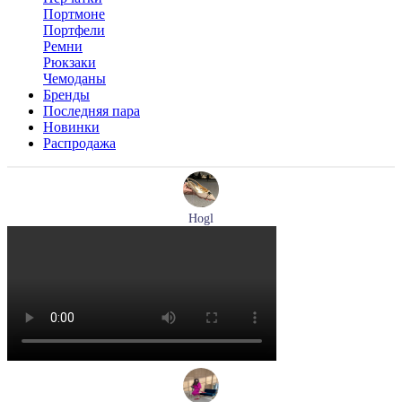
Портмоне
Портфели
Ремни
Рюкзаки
Чемоданы
Бренды
Последняя пара
Новинки
Распродажа
Hogl
туфли женские летние Hogl артикул 1101920-500
Размеры (RUS):
36
37
37,5
38
38,5
39
Перейти
к товару