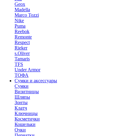
Geox
Madella
Marco Tozzi
Nike
Puma
Reebok
Remonte
Respect
Rieker
s.Oliver
Tamaris
TFS
Under Armor
ТОФА
Сумки и аксессуары
Сумки
Визитницы
Шляпы
Зонты
Клатч
Ключницы
Косметички
Кошельки
Очки
Перчатки