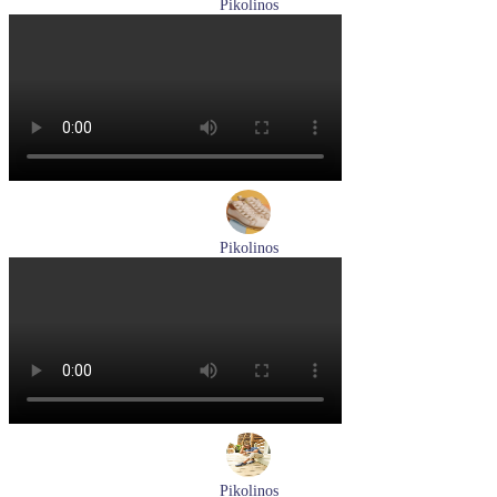
Pikolinos
босоножки женские летние Pikolinos артикул W8K-0741C2
Размеры (RUS):
37
38
39
Перейти
к товару
Pikolinos
ботинки женские демисезонные Pikolinos артикул W3W-
8564C1
Размеры (RUS):
36
37
38
39
40
Перейти
к товару
Pikolinos