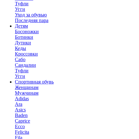
Туфли
Угги
Уход за обувью
Последняя пара
Детям
Босоножки
Ботинки
Дутики
Кеды
Кроссовки
Сабо
Сандалии
Туфли
Угги
Спортивная обувь
Женщинам
Мужчинам
Adidas
Ara
Asics
Baden
Caprice
Ecco
Felicita
Fila