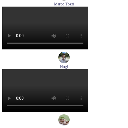
Marco Tozzi
кроссовки женские демисезонные Marco Tozzi артикул 2-
83701-44-110
Размеры (RUS):
37
38
39
40
41
Перейти
к товару
Hogl
туфли женские летние Hogl артикул 1100109-299
Размеры (RUS):
36
37
38
38,5
39
Перейти
к товару