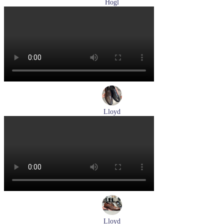
Hogl
лоферы женские демисезонные Hogl артикул 0102430-0100
Размеры (RUS):
37
38
38,5
39
40
Перейти
к товару
Lloyd
туфли мужские демисезонные Lloyd артикул 25-504-00
Размеры (RUS):
40,5
41
42
43
44
Перейти
к товару
Lloyd