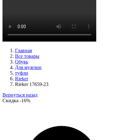
туфли мужские демисезонные Lloyd артикул 24-625-20
Размеры (RUS):
40,5
41
42
42,5
43
44
Перейти
к товару
Главная
Все товары
Обувь
Для мужчин
туфли
Rieker
Rieker 17659-23
Вернуться назад
Скидка
-16%