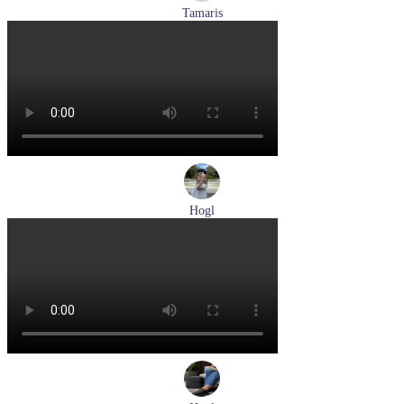
Tamaris
кроссовки женские летние Tamaris артикул 1-23700-44-685
Размеры (RUS):
36
37
40
Перейти
к товару
Hogl
туфли женские летние Hogl артикул 1100109-299
Размеры (RUS):
36
37
38
38,5
39
Перейти
к товару