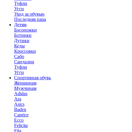
Туфли
Угги
Уход за обувью
Последняя пара
Детям
Босоножки
Ботинки
Дутики
Кеды
Кроссовки
Сабо
Сандалии
Туфли
Угги
Спортивная обувь
Женщинам
Мужчинам
Adidas
Ara
Asics
Baden
Caprice
Ecco
Felicita
Fila