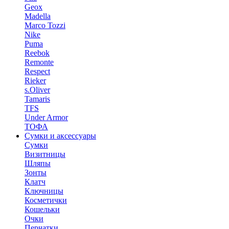
Geox
Madella
Marco Tozzi
Nike
Puma
Reebok
Remonte
Respect
Rieker
s.Oliver
Tamaris
TFS
Under Armor
ТОФА
Сумки и аксессуары
Сумки
Визитницы
Шляпы
Зонты
Клатч
Ключницы
Косметички
Кошельки
Очки
Перчатки