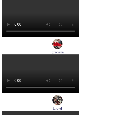
кеды женские демисезонные Ara артикул 1250016-20
Размеры (RUS):
37
37,5
38
38,5
39
40
Перейти
к товару
graciana
кроссовки женские демисезонные graciana артикул QS390-
F209-41
Размеры (RUS):
40
41
Перейти
к товару
Lloyd