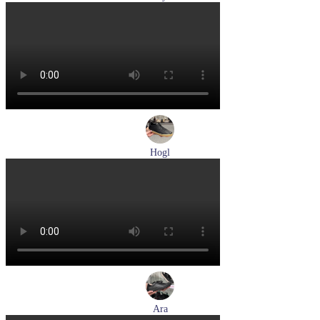
туфли мужские демисезонные Lloyd артикул 24-625-02
Размеры (RUS):
41
42
42,5
43
44
Перейти
к товару
Hogl
кеды женские демисезонные Hogl артикул 1100316-100
Размеры (RUS):
36
37
37,5
38
38,5
39
Перейти
к товару
Ara