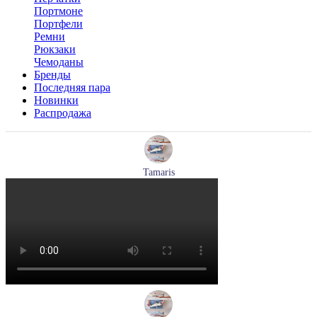
Портмоне
Портфели
Ремни
Рюкзаки
Чемоданы
Бренды
Последняя пара
Новинки
Распродажа
Tamaris
кроссовки женские летние Tamaris артикул 1-23700-44-779
Размеры (RUS):
37
38
39
40
Перейти
к товару