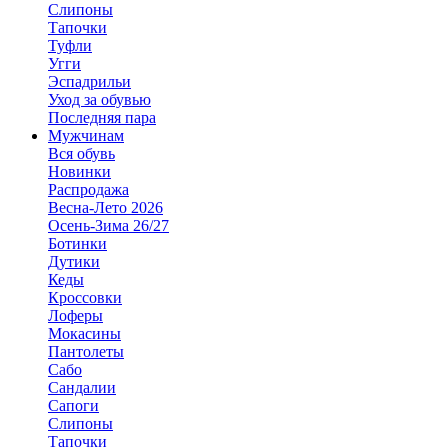
Слипоны
Тапочки
Туфли
Угги
Эспадрильи
Уход за обувью
Последняя пара
Мужчинам
Вся обувь
Новинки
Распродажа
Весна-Лето 2026
Осень-Зима 26/27
Ботинки
Дутики
Кеды
Кроссовки
Лоферы
Мокасины
Пантолеты
Сабо
Сандалии
Сапоги
Слипоны
Тапочки