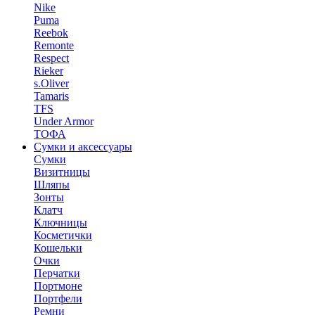
Nike
Puma
Reebok
Remonte
Respect
Rieker
s.Oliver
Tamaris
TFS
Under Armor
ТОФА
Сумки и аксессуары
Сумки
Визитницы
Шляпы
Зонты
Клатч
Ключницы
Косметички
Кошельки
Очки
Перчатки
Портмоне
Портфели
Ремни