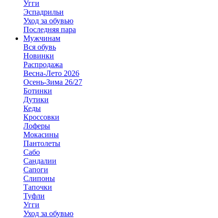
Угги
Эспадрильи
Уход за обувью
Последняя пара
Мужчинам
Вся обувь
Новинки
Распродажа
Весна-Лето 2026
Осень-Зима 26/27
Ботинки
Дутики
Кеды
Кроссовки
Лоферы
Мокасины
Пантолеты
Сабо
Сандалии
Сапоги
Слипоны
Тапочки
Туфли
Угги
Уход за обувью