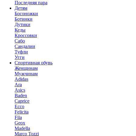
Последняя пара
Детям
Босоножки
Ботинки
Дутики
Кеды
Кроссовки
Сабо
Сандалии
Туфли
Угги
Спортивная обувь
Женщинам
Мужчинам
Adidas
Ara
Asics
Baden
Caprice
Ecco
Felicita
Fila
Geox
Madella
Marco Tozzi