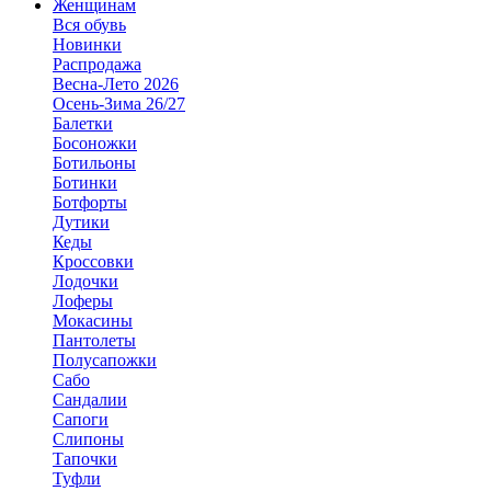
Женщинам
Вся обувь
Новинки
Распродажа
Весна-Лето 2026
Осень-Зима 26/27
Балетки
Босоножки
Ботильоны
Ботинки
Ботфорты
Дутики
Кеды
Кроссовки
Лодочки
Лоферы
Мокасины
Пантолеты
Полусапожки
Сабо
Сандалии
Сапоги
Слипоны
Тапочки
Туфли